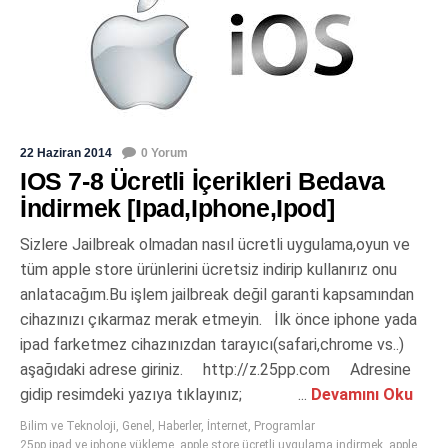
22 Haziran 2014
0 Yorum
IOS 7-8 Ücretli İçerikleri Bedava
İndirmek [Ipad,Iphone,Ipod]
Sizlere Jailbreak olmadan nasıl ücretli uygulama,oyun ve
tüm apple store ürünlerini ücretsiz indirip kullanırız onu
anlatacağım.Bu işlem jailbreak değil garanti kapsamından
cihazınızı çıkarmaz merak etmeyin. İlk önce iphone yada
ipad farketmez cihazınızdan tarayıcı(safari,chrome vs..)
aşağıdaki adrese giriniz. http://z.25pp.com Adresine
gidip resimdeki yazıya tıklayınız; ...
Devamını Oku
Bilim ve Teknoloji
,
Genel
,
Haberler
,
İnternet
,
Programlar
25pp ipad ve iphone yükleme
,
apple store ücretli uygulama indirmek
,
apple