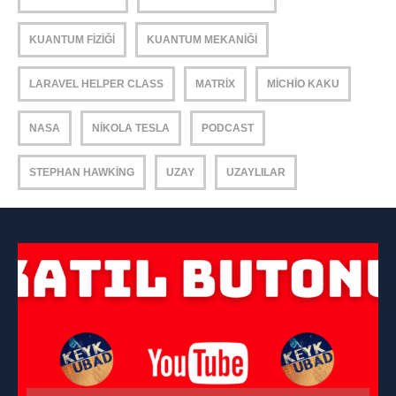
KUANTUM FIZIĞI
KUANTUM MEKANIĞI
LARAVEL HELPER CLASS
MATRIX
MICHIO KAKU
NASA
NIKOLA TESLA
PODCAST
STEPHAN HAWKING
UZAY
UZAYLILAR