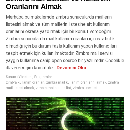
Oranlarını Almak
Merhaba bu makalemde zimbra sunucularda maillerin
listesini almak ve tüm maillerin listesine ait kullanım
oranlarını ekrana yazdırmak için bir komut vereceğim.
Zimbra sunucularda mail kullanım oranları için istatistik
olmadığı için bu durum fazla kullanım yapan kullanıcıları
tespit etmek için kullanılmaktadır. Zimbra mail servisi
yaygın kullanıma sahip open source bir yazılımdır. Öncelikle
ilk vereceğim komut ile...
Devamını Oku
Sunucu Yönetimi
,
Programlar
zimbra kullanım oranları
,
zimbra mail kullanım oranlarını almak
,
zimbra
mail listesi almak
,
zimbra mail usage list
,
zimbra user list