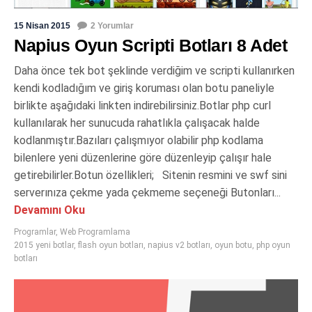
15 Nisan 2015
2 Yorumlar
Napius Oyun Scripti Botları 8 Adet
Daha önce tek bot şeklinde verdiğim ve scripti kullanırken
kendi kodladığım ve giriş koruması olan botu paneliyle
birlikte aşağıdaki linkten indirebilirsiniz.Botlar php curl
kullanılarak her sunucuda rahatlıkla çalışacak halde
kodlanmıştır.Bazıları çalışmıyor olabilir php kodlama
bilenlere yeni düzenlerine göre düzenleyip çalışır hale
getirebilirler.Botun özellikleri; Sitenin resmini ve swf sini
serverınıza çekme yada çekmeme seçeneği Butonları...
Devamını Oku
Programlar
,
Web Programlama
2015 yeni botlar
,
flash oyun botları
,
napius v2 botları
,
oyun botu
,
php oyun
botları