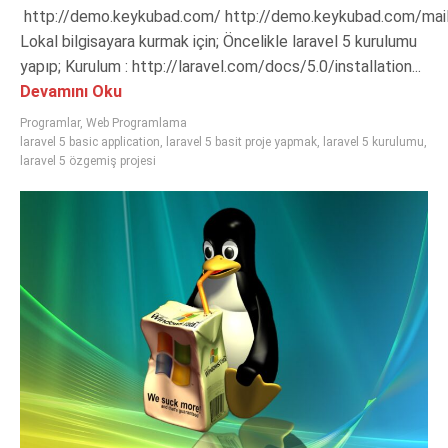
http://demo.keykubad.com/ http://demo.keykubad.com/mail
Lokal bilgisayara kurmak için; Öncelikle laravel 5 kurulumu
yapıp; Kurulum : http://laravel.com/docs/5.0/installation...
Devamını Oku
Programlar
,
Web Programlama
laravel 5 basic application
,
laravel 5 basit proje yapmak
,
laravel 5 kurulumu
,
laravel 5 özgemiş projesi