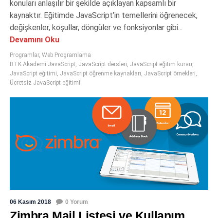
konuları anlaşılır bir şekilde açıklayan kapsamlı bir
kaynaktır. Eğitimde JavaScript’in temellerini öğrenecek,
değişkenler, koşullar, döngüler ve fonksiyonlar gibi...
Devamını Oku
Programlar
,
Web Programlama
BTK Akademi JavaScript
,
JavaScript dersleri
,
JavaScript eğitim kursu
,
JavaScript eğitimi
,
JavaScript öğrenme kaynakları
,
JavaScript örnekleri
,
Ücretsiz JavaScript eğitimi
06 Kasım 2018
0 Yorum
Zimbra Mail Listesi ve Kullanım