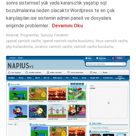
sonra sistemsel yük yada kararsızlık yaşatıp sql
bozulmalarına neden olacaktır.Wordpress te en çok
karşılaşılan ise sistemin admin paneli ve dosyalara
erişimde problemler...
Devamını Oku
İnternet
,
Programlar
,
Sunucu Yönetimi
cpanel varnish cache
,
cpanel varnish cache kurulumu
,
linux varnish cache
,
php hızlandırma
,
ücretsiz varnish cache
,
varnish cache kurulumu