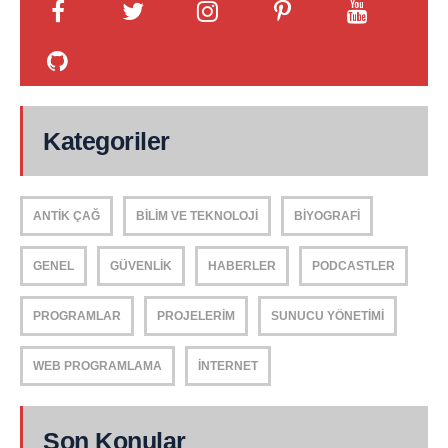
Kategoriler
ANTIK ÇAĞ
BILIM VE TEKNOLOJI
BIYOGRAFI
GENEL
GÜVENLIK
HABERLER
PODCASTLER
PROGRAMLAR
PROJELERIM
SUNUCU YÖNETIMI
WEB PROGRAMLAMA
İNTERNET
Son Konular