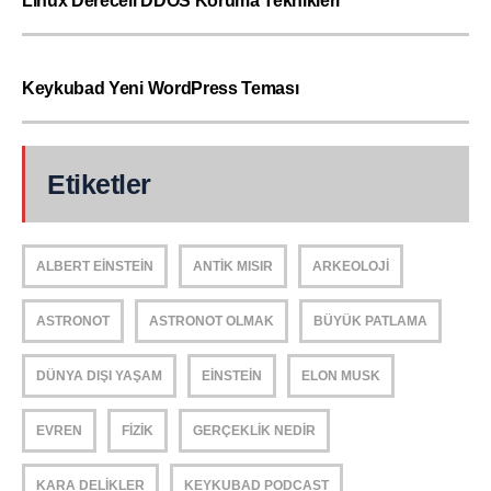
Linux Dereceli DDOS Koruma Teknikleri
Keykubad Yeni WordPress Teması
Etiketler
ALBERT EINSTEIN
ANTIK MISIR
ARKEOLOJI
ASTRONOT
ASTRONOT OLMAK
BÜYÜK PATLAMA
DÜNYA DIŞI YAŞAM
EINSTEIN
ELON MUSK
EVREN
FIZIK
GERÇEKLIK NEDIR
KARA DELIKLER
KEYKUBAD PODCAST