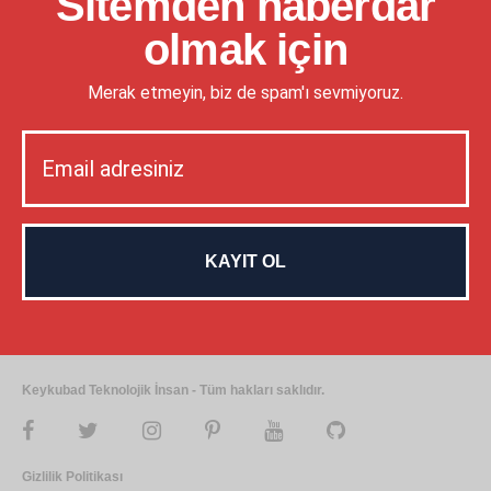
Sitemden haberdar
olmak için
Merak etmeyin, biz de spam'ı sevmiyoruz.
Keykubad Teknolojik İnsan - Tüm hakları saklıdır.
Gizlilik Politikası