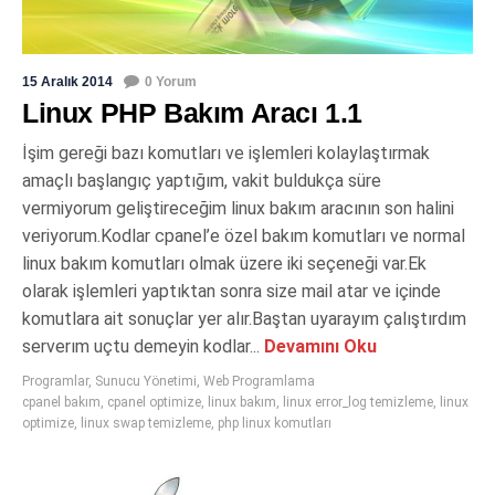
15 Aralık 2014
0 Yorum
Linux PHP Bakım Aracı 1.1
İşim gereği bazı komutları ve işlemleri kolaylaştırmak
amaçlı başlangıç yaptığım, vakit buldukça süre
vermiyorum geliştireceğim linux bakım aracının son halini
veriyorum.Kodlar cpanel’e özel bakım komutları ve normal
linux bakım komutları olmak üzere iki seçeneği var.Ek
olarak işlemleri yaptıktan sonra size mail atar ve içinde
komutlara ait sonuçlar yer alır.Baştan uyarayım çalıştırdım
serverım uçtu demeyin kodlar...
Devamını Oku
Programlar
,
Sunucu Yönetimi
,
Web Programlama
cpanel bakım
,
cpanel optimize
,
linux bakım
,
linux error_log temizleme
,
linux
optimize
,
linux swap temizleme
,
php linux komutları