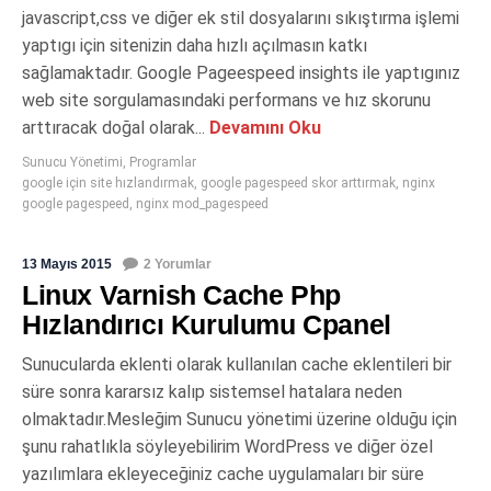
javascript,css ve diğer ek stil dosyalarını sıkıştırma işlemi
yaptıgı için sitenizin daha hızlı açılmasın katkı
sağlamaktadır. Google Pageespeed insights ile yaptıgınız
web site sorgulamasındaki performans ve hız skorunu
arttıracak doğal olarak...
Devamını Oku
Sunucu Yönetimi
,
Programlar
google için site hızlandırmak
,
google pagespeed skor arttırmak
,
nginx
google pagespeed
,
nginx mod_pagespeed
13 Mayıs 2015
2 Yorumlar
Linux Varnish Cache Php
Hızlandırıcı Kurulumu Cpanel
Sunucularda eklenti olarak kullanılan cache eklentileri bir
süre sonra kararsız kalıp sistemsel hatalara neden
olmaktadır.Mesleğim Sunucu yönetimi üzerine olduğu için
şunu rahatlıkla söyleyebilirim WordPress ve diğer özel
yazılımlara ekleyeceğiniz cache uygulamaları bir süre