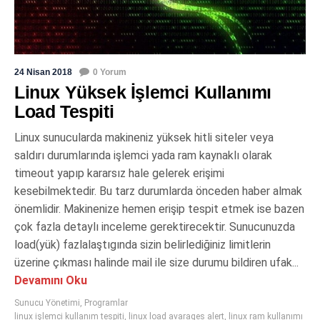
24 Nisan 2018
0 Yorum
Linux Yüksek İşlemci Kullanımı
Load Tespiti
Linux sunucularda makineniz yüksek hitli siteler veya
saldırı durumlarında işlemci yada ram kaynaklı olarak
timeout yapıp kararsız hale gelerek erişimi
kesebilmektedir. Bu tarz durumlarda önceden haber almak
önemlidir. Makinenize hemen erişip tespit etmek ise bazen
çok fazla detaylı inceleme gerektirecektir. Sunucunuzda
load(yük) fazlalaştıgında sizin belirlediğiniz limitlerin
üzerine çıkması halinde mail ile size durumu bildiren ufak...
Devamını Oku
Sunucu Yönetimi
,
Programlar
linux işlemci kullanım tespiti
,
linux load avarages alert
,
linux ram kullanımı