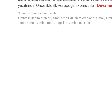
yazılımdır. Öncelikle ilk vereceğim komut ile...
Devamın
Sunucu Yönetimi
,
Programlar
zimbra kullanım oranları
,
zimbra mail kullanım oranlarını almak
,
zimb
listesi almak
,
zimbra mail usage list
,
zimbra user list