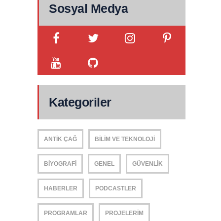
Sosyal Medya
Kategoriler
ANTIK ÇAĞ
BILIM VE TEKNOLOJI
BIYOGRAFI
GENEL
GÜVENLIK
HABERLER
PODCASTLER
PROGRAMLAR
PROJELERIM