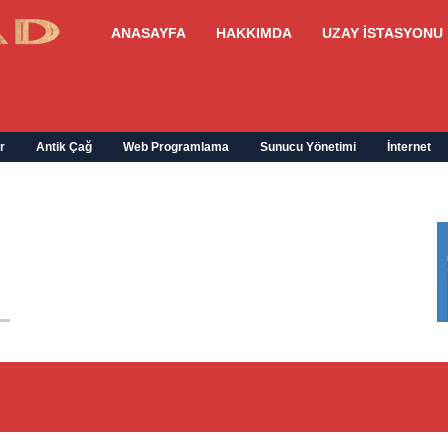
ANASAYFA
HAKKIMDA
UZAY İSTASYONU
r
Antik Çağ
Web Programlama
Sunucu Yönetimi
İnternet