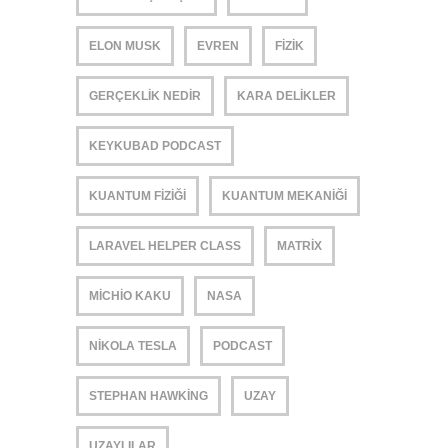
ELON MUSK
EVREN
FIZIK
GERÇEKLIK NEDIR
KARA DELIKLER
KEYKUBAD PODCAST
KUANTUM FIZIĞI
KUANTUM MEKANIĞI
LARAVEL HELPER CLASS
MATRIX
MICHIO KAKU
NASA
NIKOLA TESLA
PODCAST
STEPHAN HAWKING
UZAY
UZAYLILAR