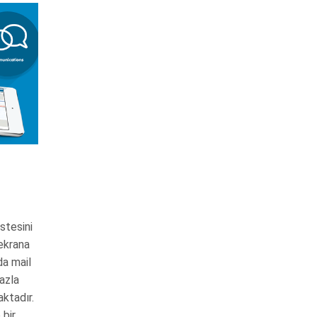
stesini
 ekrana
da mail
fazla
aktadır.
 bir