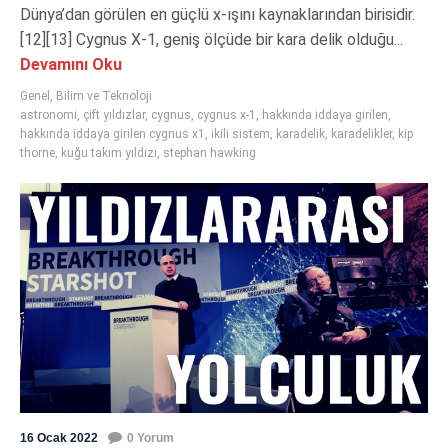
Dünya’dan görülen en güçlü x-ışını kaynaklarından birisidir.
[12][13] Cygnus X-1, geniş ölçüde bir kara delik olduğu...
Devamını Oku
Genel
,
Bilim ve Teknoloji
astronomi
,
çift yıldızlar
,
cygnus
,
cygnus x-1
,
hakkında iddaya girilen
,
hakkında iddaya girilen cygnus x1
,
ikili sistem
,
karadelik
,
karadelikler
,
kip
thorne
,
kuğu takım yıldızı
,
stephan hawking
16 Ocak 2022
0 Yorum