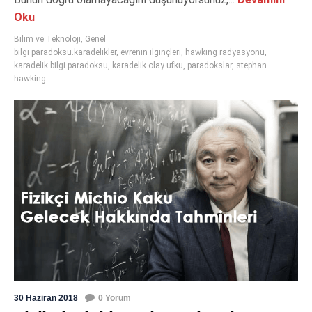
Oku
Bilim ve Teknoloji
,
Genel
bilgi paradoksu.karadelikler
,
evrenin ilginçleri
,
hawking radyasyonu
,
karadelik bilgi paradoksu
,
karadelik olay ufku
,
paradokslar
,
stephan
hawking
30 Haziran 2018
0 Yorum