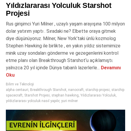
Yıldızlararası Yolculuk Starshot
Projesi
Rus girişimci Yuri Milner , uzaylı yaşam arayışına 100 milyon
dolar yatırım yaptı . Sıradaki ne? Elbette oraya gitmek
diye düşünüyoruz. Milner, New York’taki ünlü kozmolog
Stephen Hawking ile birlikte , en yakın yıldız sistemimize
minik uzay sondaları gönderme ve gezegenlerini kontrol
etme planı olan Breakthrough Starshot‘u açıklamıştı.
yalnızca 20 yıl içinde Dünya tabanlı lazerlerle...
Devamını
Oku
Bilim ve Teknoloji
alpha centauri
,
Breakthrough Starshot
,
nanocraft
,
starchip projesi
,
starchip
spacecraft
,
Starshot Projesi
,
stephan hawking
,
Yıldızlararası Yolculuk
,
yıldızlararası yolculuk nasıl yapılır
,
yuri milner