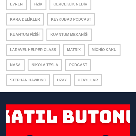
EVREN
FIZIK
GERÇEKLIK NEDIR
KARA DELIKLER
KEYKUBAD PODCAST
KUANTUM FIZIĞI
KUANTUM MEKANIĞI
LARAVEL HELPER CLASS
MATRIX
MICHIO KAKU
NASA
NIKOLA TESLA
PODCAST
STEPHAN HAWKING
UZAY
UZAYLILAR