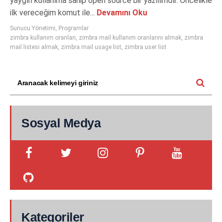
yaygın kullanıma sahip open source bir yazılımdır. Öncelikle
ilk vereceğim komut ile...
Devamını Oku
Sunucu Yönetimi
,
Programlar
zimbra kullanım oranları
,
zimbra mail kullanım oranlarını almak
,
zimbra
mail listesi almak
,
zimbra mail usage list
,
zimbra user list
Sosyal Medya
Kategoriler