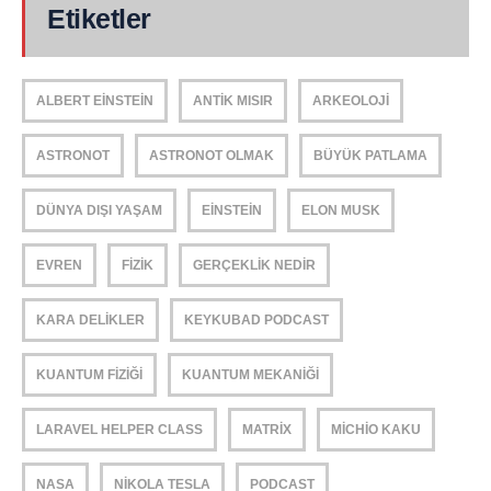
Etiketler
ALBERT EINSTEIN
ANTIK MISIR
ARKEOLOJI
ASTRONOT
ASTRONOT OLMAK
BÜYÜK PATLAMA
DÜNYA DIŞI YAŞAM
EINSTEIN
ELON MUSK
EVREN
FIZIK
GERÇEKLIK NEDIR
KARA DELIKLER
KEYKUBAD PODCAST
KUANTUM FIZIĞI
KUANTUM MEKANIĞI
LARAVEL HELPER CLASS
MATRIX
MICHIO KAKU
NASA
NIKOLA TESLA
PODCAST