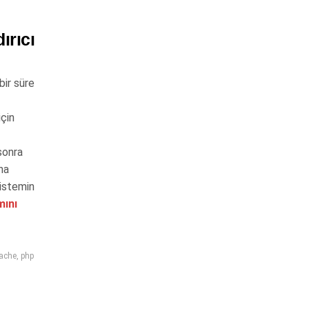
ırıcı
bir süre
çin
sonra
na
sistemin
ını
cache
,
php