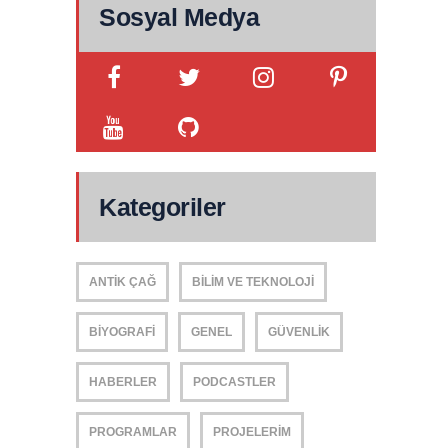
Sosyal Medya
Kategoriler
ANTIK ÇAĞ
BILIM VE TEKNOLOJI
BIYOGRAFI
GENEL
GÜVENLIK
HABERLER
PODCASTLER
PROGRAMLAR
PROJELERIM