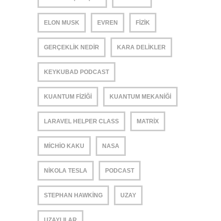
ELON MUSK
EVREN
FIZIK
GERÇEKLIK NEDIR
KARA DELIKLER
KEYKUBAD PODCAST
KUANTUM FIZIĞI
KUANTUM MEKANIĞI
LARAVEL HELPER CLASS
MATRIX
MICHIO KAKU
NASA
NIKOLA TESLA
PODCAST
STEPHAN HAWKING
UZAY
UZAYLILAR