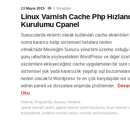
13 Mayıs 2015
2 Yorumlar
Linux Varnish Cache Php Hızland
Kurulumu Cpanel
Sunucularda eklenti olarak kullanılan cache eklentileri 
sonra kararsız kalıp sistemsel hatalara neden
olmaktadır.Mesleğim Sunucu yönetimi üzerine olduğu i
şunu rahatlıkla söyleyebilirim WordPress ve diğer özel
yazılımlara ekleyeceğiniz cache uygulamaları bir süre 
sistemsel yük yada kararsızlık yaşatıp sql bozulmaları
neden olacaktır.Wordpress te en çok karşılaşılan ise 
admin paneli ve dosyalara erişimde problemler...
Devam
Oku
İnternet
,
Programlar
,
Sunucu Yönetimi
cpanel varnish cache
,
cpanel varnish cache kurulumu
,
linux varnish 
hızlandırma
,
ücretsiz varnish cache
,
varnish cache kurulumu