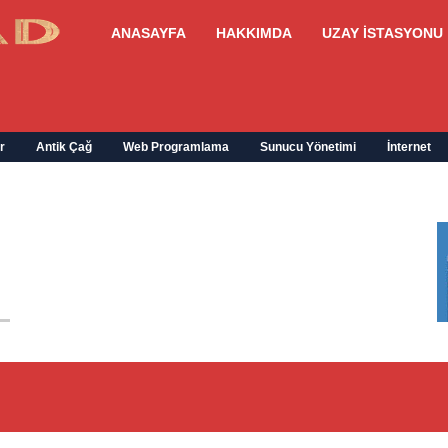
ANASAYFA
HAKKIMDA
UZAY İSTASYONU
r
Antik Çağ
Web Programlama
Sunucu Yönetimi
İnternet