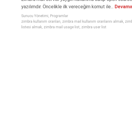
yazılımdır. Öncelikle ilk vereceğim komut ile...
Devamın
Sunucu Yönetimi
,
Programlar
zimbra kullanım oranları
,
zimbra mail kullanım oranlarını almak
,
zimb
listesi almak
,
zimbra mail usage list
,
zimbra user list