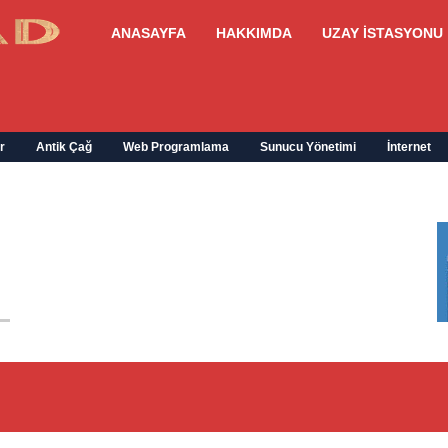
ANASAYFA
HAKKIMDA
UZAY İSTASYONU
r
Antik Çağ
Web Programlama
Sunucu Yönetimi
İnternet