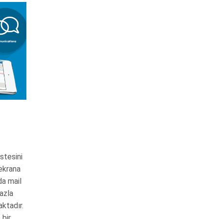
stesini
 ekrana
da mail
fazla
aktadır.
 bir