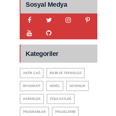
Sosyal Medya
Kategoriler
ANTIK ÇAĞ
BILIM VE TEKNOLOJI
BIYOGRAFI
GENEL
GÜVENLIK
HABERLER
PODCASTLER
PROGRAMLAR
PROJELERIM