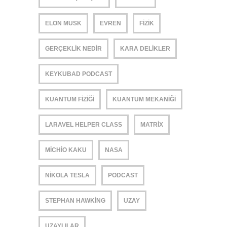
ELON MUSK
EVREN
FIZIK
GERÇEKLIK NEDIR
KARA DELIKLER
KEYKUBAD PODCAST
KUANTUM FIZIĞI
KUANTUM MEKANIĞI
LARAVEL HELPER CLASS
MATRIX
MICHIO KAKU
NASA
NIKOLA TESLA
PODCAST
STEPHAN HAWKING
UZAY
UZAYLILAR