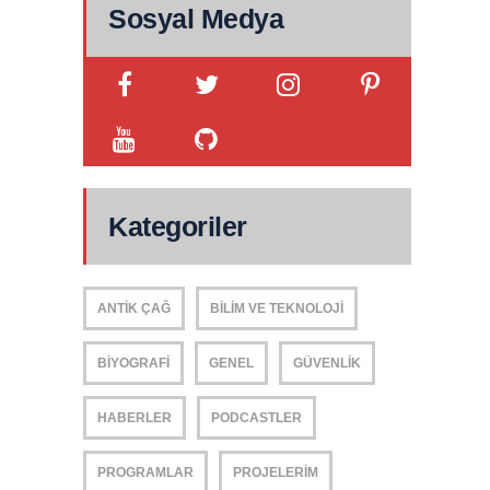
Sosyal Medya
Kategoriler
ANTIK ÇAĞ
BILIM VE TEKNOLOJI
BIYOGRAFI
GENEL
GÜVENLIK
HABERLER
PODCASTLER
PROGRAMLAR
PROJELERIM