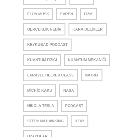
ELON MUSK
EVREN
FIZIK
GERÇEKLIK NEDIR
KARA DELIKLER
KEYKUBAD PODCAST
KUANTUM FIZIĞI
KUANTUM MEKANIĞI
LARAVEL HELPER CLASS
MATRIX
MICHIO KAKU
NASA
NIKOLA TESLA
PODCAST
STEPHAN HAWKING
UZAY
UZAYLILAR