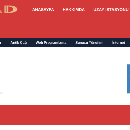
ANASAYFA
HAKKIMDA
UZAY İSTASYONU
r
Antik Çağ
Web Programlama
Sunucu Yönetimi
İnternet