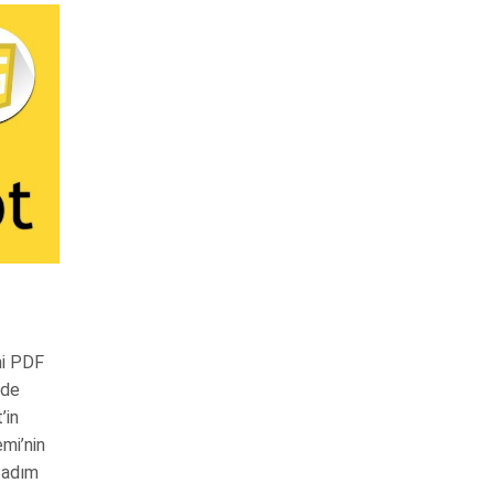
ni PDF
rde
’in
mi’nin
 adım