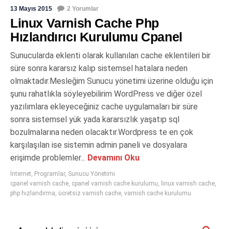
13 Mayıs 2015
2 Yorumlar
Linux Varnish Cache Php
Hızlandırıcı Kurulumu Cpanel
Sunucularda eklenti olarak kullanılan cache eklentileri bir
süre sonra kararsız kalıp sistemsel hatalara neden
olmaktadır.Mesleğim Sunucu yönetimi üzerine olduğu için
şunu rahatlıkla söyleyebilirim WordPress ve diğer özel
yazılımlara ekleyeceğiniz cache uygulamaları bir süre
sonra sistemsel yük yada kararsızlık yaşatıp sql
bozulmalarına neden olacaktır.Wordpress te en çok
karşılaşılan ise sistemin admin paneli ve dosyalara
erişimde problemler...
Devamını Oku
İnternet
,
Programlar
,
Sunucu Yönetimi
cpanel varnish cache
,
cpanel varnish cache kurulumu
,
linux varnish cache
,
php hızlandırma
,
ücretsiz varnish cache
,
varnish cache kurulumu