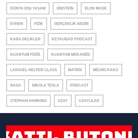
DÜNYA DIŞI YAŞAM
EINSTEIN
ELON MUSK
EVREN
FIZIK
GERÇEKLIK NEDIR
KARA DELIKLER
KEYKUBAD PODCAST
KUANTUM FIZIĞI
KUANTUM MEKANIĞI
LARAVEL HELPER CLASS
MATRIX
MICHIO KAKU
NASA
NIKOLA TESLA
PODCAST
STEPHAN HAWKING
UZAY
UZAYLILAR