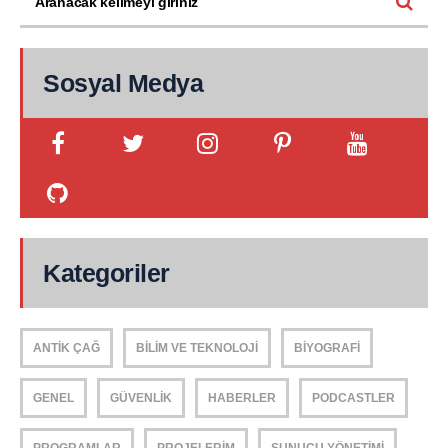
Sosyal Medya
Kategoriler
ANTIK ÇAĞ
BILIM VE TEKNOLOJI
BIYOGRAFI
GENEL
GÜVENLIK
HABERLER
PODCASTLER