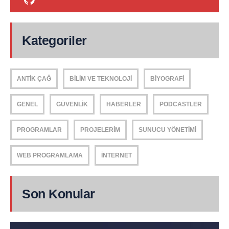
Kategoriler
ANTIK ÇAĞ
BILIM VE TEKNOLOJI
BIYOGRAFI
GENEL
GÜVENLIK
HABERLER
PODCASTLER
PROGRAMLAR
PROJELERIM
SUNUCU YÖNETIMI
WEB PROGRAMLAMA
İNTERNET
Son Konular