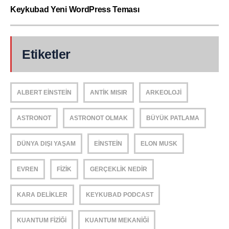
Keykubad Yeni WordPress Teması
Etiketler
ALBERT EINSTEIN
ANTIK MISIR
ARKEOLOJI
ASTRONOT
ASTRONOT OLMAK
BÜYÜK PATLAMA
DÜNYA DIŞI YAŞAM
EINSTEIN
ELON MUSK
EVREN
FIZIK
GERÇEKLIK NEDIR
KARA DELIKLER
KEYKUBAD PODCAST
KUANTUM FIZIĞI
KUANTUM MEKANIĞI