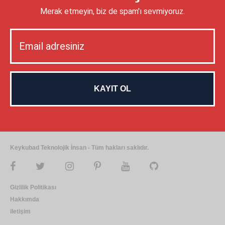
Merak etmeyin, biz de spam'ı sevmiyoruz.
Keykubad Teknolojik İnsan - Tüm hakları saklıdır.
Gizlilik Politikası
Hakkımda
iletişim