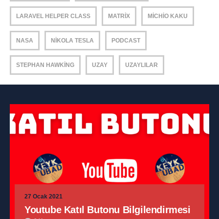
LARAVEL HELPER CLASS
MATRIX
MICHIO KAKU
NASA
NIKOLA TESLA
PODCAST
STEPHAN HAWKING
UZAY
UZAYLILAR
27 Ocak 2021
Youtube Katıl Butonu Bilgilendirmesi