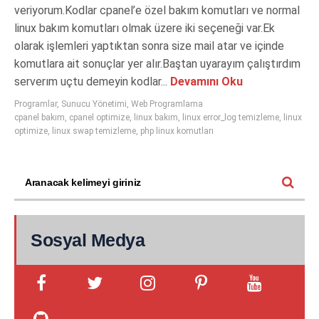
veriyorum.Kodlar cpanel’e özel bakım komutları ve normal
linux bakım komutları olmak üzere iki seçeneği var.Ek
olarak işlemleri yaptıktan sonra size mail atar ve içinde
komutlara ait sonuçlar yer alır.Baştan uyarayım çalıştırdım
serverım uçtu demeyin kodlar...
Devamını Oku
Programlar
,
Sunucu Yönetimi
,
Web Programlama
cpanel bakım
,
cpanel optimize
,
linux bakım
,
linux error_log temizleme
,
linux
optimize
,
linux swap temizleme
,
php linux komutları
Sosyal Medya