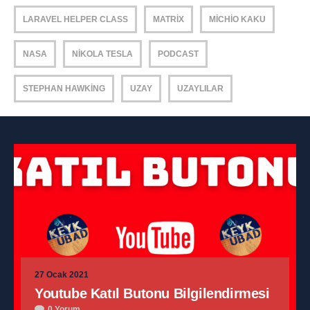
LARAVEL HELPER CLASS
MATRIX
MICHIO KAKU
NASA
NIKOLA TESLA
PODCAST
STEPHAN HAWKING
UZAY
UZAYLILAR
27 Ocak 2021
Youtube Katıl Butonu Bilgilendirmesi
0 Yorum