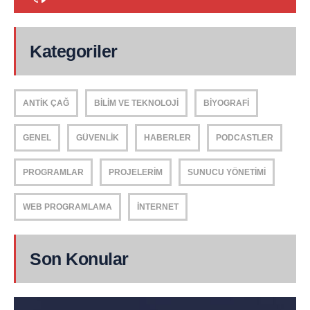
Kategoriler
ANTIK ÇAĞ
BILIM VE TEKNOLOJI
BIYOGRAFI
GENEL
GÜVENLIK
HABERLER
PODCASTLER
PROGRAMLAR
PROJELERIM
SUNUCU YÖNETIMI
WEB PROGRAMLAMA
İNTERNET
Son Konular