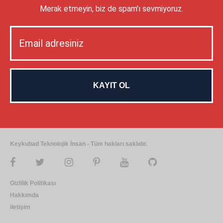
Merak etmeyin, biz de spam'ı sevmiyoruz.
Keykubad Teknolojik İnsan - Tüm hakları saklıdır.
Gizlilik Politikası
Hakkımda
iletişim