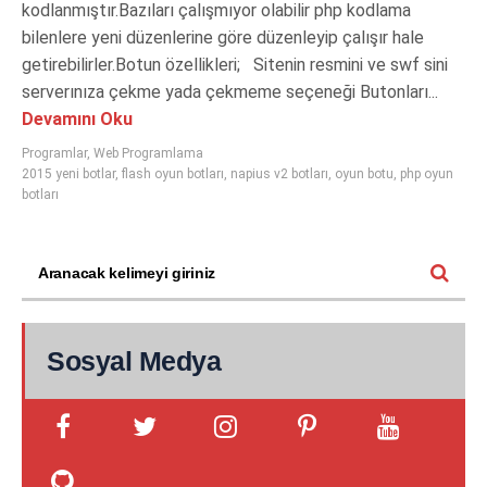
kodlanmıştır.Bazıları çalışmıyor olabilir php kodlama
bilenlere yeni düzenlerine göre düzenleyip çalışır hale
getirebilirler.Botun özellikleri; Sitenin resmini ve swf sini
serverınıza çekme yada çekmeme seçeneği Butonları...
Devamını Oku
Programlar
,
Web Programlama
2015 yeni botlar
,
flash oyun botları
,
napius v2 botları
,
oyun botu
,
php oyun
botları
Sosyal Medya