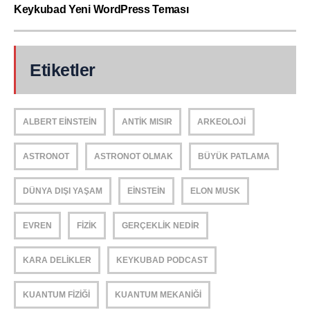
Keykubad Yeni WordPress Teması
Etiketler
ALBERT EINSTEIN
ANTIK MISIR
ARKEOLOJI
ASTRONOT
ASTRONOT OLMAK
BÜYÜK PATLAMA
DÜNYA DIŞI YAŞAM
EINSTEIN
ELON MUSK
EVREN
FIZIK
GERÇEKLIK NEDIR
KARA DELIKLER
KEYKUBAD PODCAST
KUANTUM FIZIĞI
KUANTUM MEKANIĞI