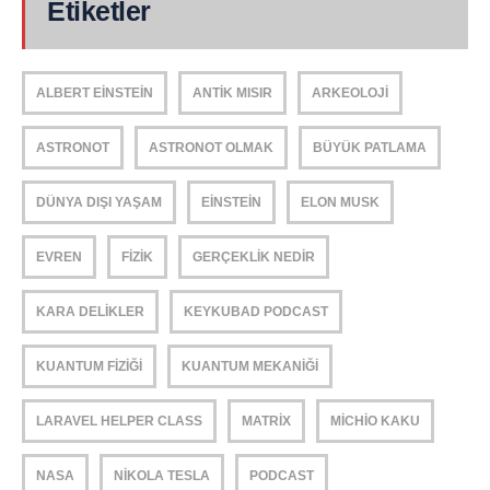
Etiketler
ALBERT EINSTEIN
ANTIK MISIR
ARKEOLOJI
ASTRONOT
ASTRONOT OLMAK
BÜYÜK PATLAMA
DÜNYA DIŞI YAŞAM
EINSTEIN
ELON MUSK
EVREN
FIZIK
GERÇEKLIK NEDIR
KARA DELIKLER
KEYKUBAD PODCAST
KUANTUM FIZIĞI
KUANTUM MEKANIĞI
LARAVEL HELPER CLASS
MATRIX
MICHIO KAKU
NASA
NIKOLA TESLA
PODCAST