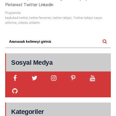
Pinterest Twitter Linkedin
Programlar
keykubad twitter
,
twitter fenomen
,
twitter takipci
,
Twitter takipci sayısı
arttırma
,
videolu anlatim
Sosyal Medya
Kategoriler