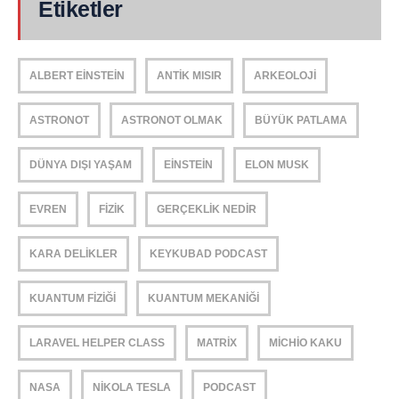
Etiketler
ALBERT EINSTEIN
ANTIK MISIR
ARKEOLOJI
ASTRONOT
ASTRONOT OLMAK
BÜYÜK PATLAMA
DÜNYA DIŞI YAŞAM
EINSTEIN
ELON MUSK
EVREN
FIZIK
GERÇEKLIK NEDIR
KARA DELIKLER
KEYKUBAD PODCAST
KUANTUM FIZIĞI
KUANTUM MEKANIĞI
LARAVEL HELPER CLASS
MATRIX
MICHIO KAKU
NASA
NIKOLA TESLA
PODCAST