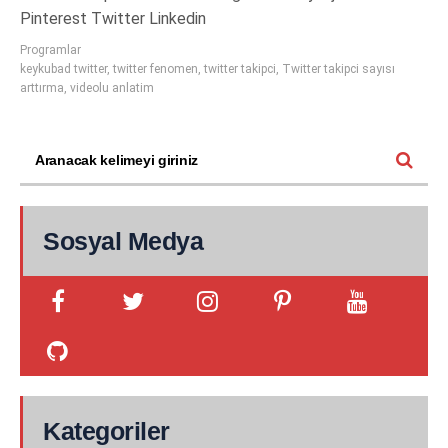
Pinterest Twitter Linkedin
Programlar
keykubad twitter
,
twitter fenomen
,
twitter takipci
,
Twitter takipci sayısı
arttırma
,
videolu anlatim
Sosyal Medya
Kategoriler