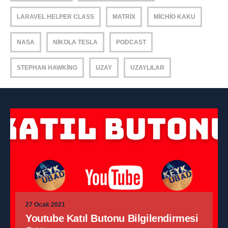
LARAVEL HELPER CLASS
MATRIX
MICHIO KAKU
NASA
NIKOLA TESLA
PODCAST
STEPHAN HAWKING
UZAY
UZAYLILAR
27 Ocak 2021
Youtube Katıl Butonu Bilgilendirmesi