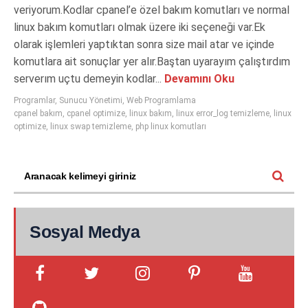
veriyorum.Kodlar cpanel’e özel bakım komutları ve normal
linux bakım komutları olmak üzere iki seçeneği var.Ek
olarak işlemleri yaptıktan sonra size mail atar ve içinde
komutlara ait sonuçlar yer alır.Baştan uyarayım çalıştırdım
serverım uçtu demeyin kodlar...
Devamını Oku
Programlar
,
Sunucu Yönetimi
,
Web Programlama
cpanel bakım
,
cpanel optimize
,
linux bakım
,
linux error_log temizleme
,
linux
optimize
,
linux swap temizleme
,
php linux komutları
Sosyal Medya