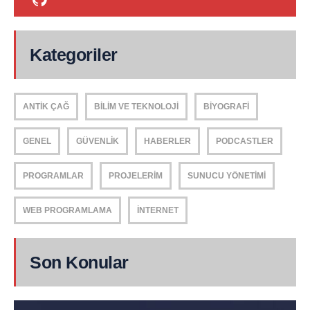
Kategoriler
ANTIK ÇAĞ
BILIM VE TEKNOLOJI
BIYOGRAFI
GENEL
GÜVENLIK
HABERLER
PODCASTLER
PROGRAMLAR
PROJELERIM
SUNUCU YÖNETIMI
WEB PROGRAMLAMA
İNTERNET
Son Konular