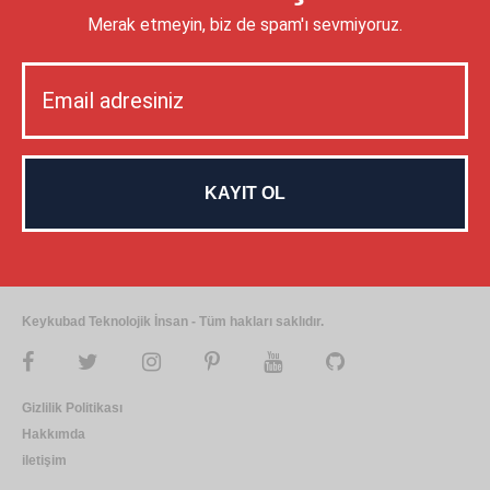
Merak etmeyin, biz de spam'ı sevmiyoruz.
Keykubad Teknolojik İnsan - Tüm hakları saklıdır.
Gizlilik Politikası
Hakkımda
iletişim