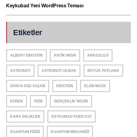
Keykubad Yeni WordPress Teması
Etiketler
ALBERT EINSTEIN
ANTIK MISIR
ARKEOLOJI
ASTRONOT
ASTRONOT OLMAK
BÜYÜK PATLAMA
DÜNYA DIŞI YAŞAM
EINSTEIN
ELON MUSK
EVREN
FIZIK
GERÇEKLIK NEDIR
KARA DELIKLER
KEYKUBAD PODCAST
KUANTUM FIZIĞI
KUANTUM MEKANIĞI