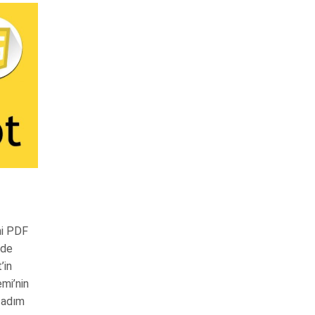
ni PDF
rde
’in
mi’nin
 adım