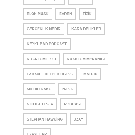
ELON MUSK
EVREN
FIZIK
GERÇEKLIK NEDIR
KARA DELIKLER
KEYKUBAD PODCAST
KUANTUM FIZIĞI
KUANTUM MEKANIĞI
LARAVEL HELPER CLASS
MATRIX
MICHIO KAKU
NASA
NIKOLA TESLA
PODCAST
STEPHAN HAWKING
UZAY
UZAYLILAR