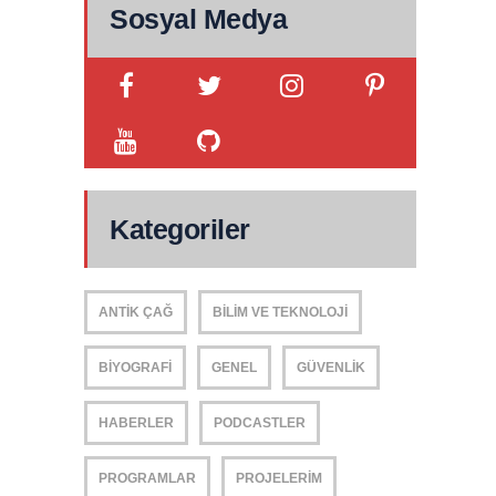
Sosyal Medya
Kategoriler
ANTIK ÇAĞ
BILIM VE TEKNOLOJI
BIYOGRAFI
GENEL
GÜVENLIK
HABERLER
PODCASTLER
PROGRAMLAR
PROJELERIM