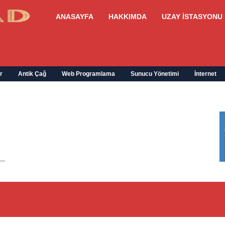
ANASAYFA
HAKKIMDA
UZAY İSTASYONU
r
Antik Çağ
Web Programlama
Sunucu Yönetimi
İnternet