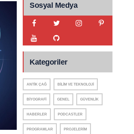
Sosyal Medya
Kategoriler
ANTIK ÇAĞ
BILIM VE TEKNOLOJI
BIYOGRAFI
GENEL
GÜVENLIK
HABERLER
PODCASTLER
PROGRAMLAR
PROJELERIM