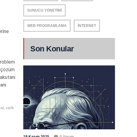
SUNUCU YÖNETIMI
WEB PROGRAMLAMA
İNTERNET
erine
Son Konular
 problem
e çözüm
Kakutani
ani
sal
,
varlk
19 Kasım 2025
0 Yorum