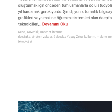
oluşturmak için önceden tüm uzmanlarla dolu stüdyola
yıl harcamak gerekiyordu. Şimdi, yeni otomatik bilgisa
grafikleri veya makine öğrenimi sistemleri olan deepf
teknolojileri,...
Devamını Oku
Genel
,
Güvenlik
,
Haberler
,
İnternet
deepfake
,
einstein zekası
,
Gelecekte Yapay Zeka
,
kullanm
,
makine
,
ne
teknolojisi