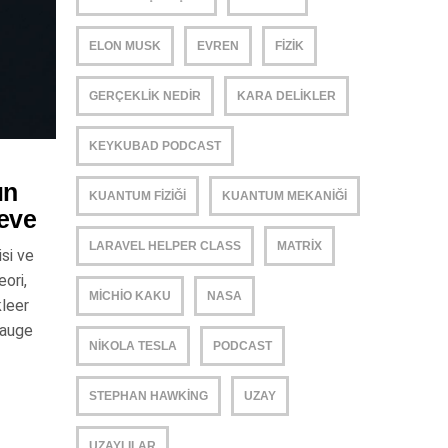
ELON MUSK
EVREN
FIZIK
GERÇEKLIK NEDIR
KARA DELIKLER
KEYKUBAD PODCAST
ın
KUANTUM FIZIĞI
KUANTUM MEKANIĞI
çeve
LARAVEL HELPER CLASS
MATRIX
si ve
eori,
MICHIO KAKU
NASA
kleer
Gauge
NIKOLA TESLA
PODCAST
STEPHAN HAWKING
UZAY
UZAYLILAR