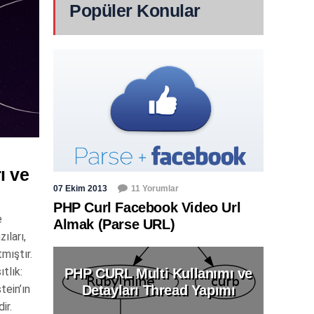
Popüler Konular
ı ve
07 Ekim 2013
11 Yorumlar
PHP Curl Facebook Video Url
e
Almak (Parse URL)
ıları,
tmıştır.
tlık:
PHP CURL Multi Kullanımı ve
tein’ın
Detayları Thread Yapımı
ir.