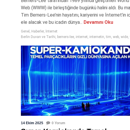
Berners-Lee tarafından 1989 yılında geliştirilen Worl
Web (WWW) ile birleştiğinde bugünkü halini aldı. Bu ma
Tim Berners-Lee’nin hayatını, kariyerini ve İnternet’in i
ele alacak ve bu icadın dünya...
Devamını Oku
Genel
,
Haberler
,
İnternet
Berlin Duvarı ve Tarihi
,
berners-lee
,
internet
,
internetin
,
tim
,
web
,
wide
,
14 Ekim 2025
0 Yorum