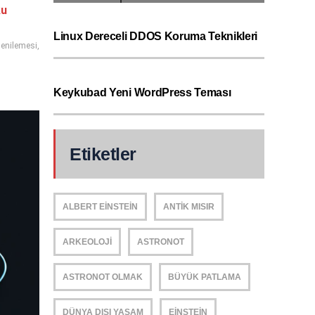
ku
Linux Dereceli DDOS Koruma Teknikleri
enilemesi
,
Keykubad Yeni WordPress Teması
Etiketler
ALBERT EINSTEIN
ANTIK MISIR
ARKEOLOJI
ASTRONOT
ASTRONOT OLMAK
BÜYÜK PATLAMA
DÜNYA DIŞI YAŞAM
EINSTEIN