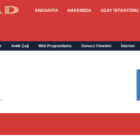
ANASAYFA
HAKKIMDA
UZAY İSTASYONU
r
Antik Çağ
Web Programlama
Sunucu Yönetimi
İnternet