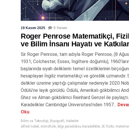
19 Kasım 2025
0 Yorum
Roger Penrose Matematikçi, Fizi
ve Bilim İnsanı Hayatı ve Katkılar
Sir Roger Penrose, tam adıyla Roger Penrose, (8 Ağu
1931, Colchester, Essex, İngiltere doğumlu), 1960’ları
başlarında siyah deliklerin temel özelliklerinin birçoğu
hesaplayan İngiliz matematikçi ve görelilik uzmanıdır. 
delikler üzerine yaptığı çalışmalar nedeniyle 2020 Nob
Ödülü’ne layık görüldü. Ödülü, Amerikalı gökbilimci An
Ghez ve Alman gökbilimci Reinhard Genzel ile paylaştı.
Karadelikler Cambridge Üniversitesi’nden 1957...
Deva
Oku
Bilim ve Teknoloji
,
Biyografi
,
Haberler
alfred nobel
,
Astrofizik
,
bilgi paradoksu.karadelikler
,
dl
,
fiziki
,
matemat