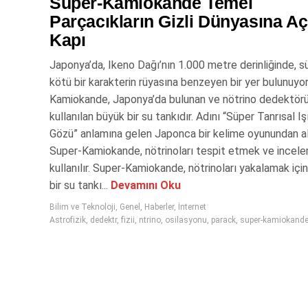
Super-Kamiokande Temel
Parçacıkların Gizli Dünyasına Aç
Kapı
Japonya’da, Ikeno Dağı’nın 1.000 metre derinliğinde, s
kötü bir karakterin rüyasına benzeyen bir yer bulunuyor
Kamiokande, Japonya’da bulunan ve nötrino dedektörü
kullanılan büyük bir su tankıdır. Adını “Süper Tanrısal Iş
Gözü” anlamına gelen Japonca bir kelime oyunundan al
Super-Kamiokande, nötrinoları tespit etmek ve incele
kullanılır. Super-Kamiokande, nötrinoları yakalamak içi
bir su tankı...
Devamını Oku
Bilim ve Teknoloji
,
Genel
,
Haberler
,
İnternet
Astrofizik
,
dedektr
,
fizii
,
ntrino
,
osilasyonu
,
parack
,
super-kamiokand