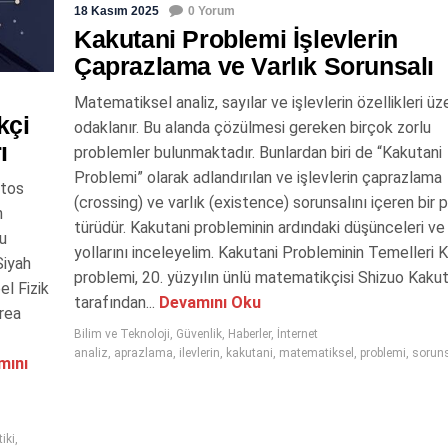
18 Kasım 2025
0 Yorum
Kakutani Problemi İşlevlerin
Çaprazlama ve Varlık Sorunsalı
Matematiksel analiz, sayılar ve işlevlerin özellikleri üz
kçi
odaklanır. Bu alanda çözülmesi gereken birçok zorlu
ı
problemler bulunmaktadır. Bunlardan biri de “Kakutani
Problemi” olarak adlandırılan ve işlevlerin çaprazlama
stos
(crossing) ve varlık (existence) sorunsalını içeren bir
n
türüdür. Kakutani probleminin ardındaki düşünceleri v
nu
yollarını inceleyelim. Kakutani Probleminin Temelleri 
Siyah
problemi, 20. yüzyılın ünlü matematikçisi Shizuo Kakut
el Fizik
tarafından...
Devamını Oku
drea
Bilim ve Teknoloji
,
Güvenlik
,
Haberler
,
İnternet
analiz
,
aprazlama
,
ilevlerin
,
kakutani
,
matematiksel
,
problemi
,
sorun
mını
iki
,