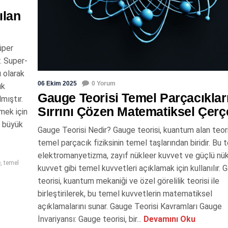
ılan
üper
. Super-
 olarak
06 Ekim 2025
0 Yorum
ık
Gauge Teorisi Temel Parçacıklar
mıştır.
Sırrını Çözen Matematiksel Çer
mek için
n büyük
Gauge Teorisi Nedir? Gauge teorisi, kuantum alan teori
temel parçacık fiziksinin temel taşlarından biridir. Bu t
elektromanyetizma, zayıf nükleer kuvvet ve güçlü nü
e
,
temel
kuvvet gibi temel kuvvetleri açıklamak için kullanılır. 
teorisi, kuantum mekaniği ve özel görelilik teorisi ile
birleştirilerek, bu temel kuvvetlerin matematiksel
açıklamalarını sunar. Gauge Teorisi Kavramları Gauge
İnvariyansı: Gauge teorisi, bir...
Devamını Oku