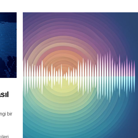
sıl
gi bir
ileri