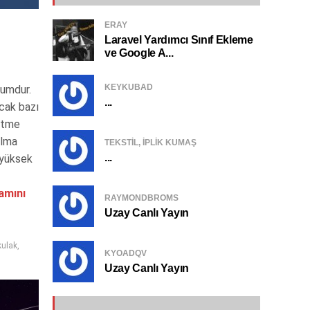
ERAY
Laravel Yardımcı Sınıf Ekleme
ve Google A...
KEYKUBAD
rumdur.
...
ncak bazı
şitme
alma
TEKSTIL, IPLIK KUMAŞ
...
 yüksek
amını
RAYMONDBROMS
Uzay Canlı Yayın
kulak
,
KYOADQV
Uzay Canlı Yayın