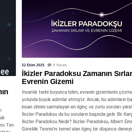
22 Ekim 2025
0 Yorum
İkizler Paradoksu Zamanın Sırlar
Evrenin Gizemi
nın
İnsanlık tarihi boyunca bilim, evrenin gizemlerini çözm
yolunda büyük adımlar atmıştır. Ancak, bu adımların baz
insan zihnini sarmalayan en ilginç ve zorlu soruları yara
m
İkizler Paradoksu da bu soruların başında gelir. Bir Karşı
lük
İkizler Paradoksu Nedir? İkizler Paradoksu, Albert Eins
damı Tim
Görelilik Teorisi’ni temel alan ilginç bir düşünce deneyid