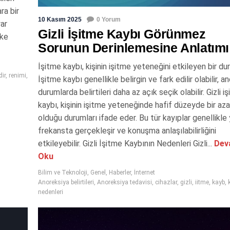
ra bir
10 Kasım 2025
0 Yorum
yar
Gizli İşitme Kaybı Görünmez
ake
Sorunun Derinlemesine Anlatımı
İşitme kaybı, kişinin işitme yeteneğini etkileyen bir du
dir
,
renimi
,
İşitme kaybı genellikle belirgin ve fark edilir olabilir, a
durumlarda belirtileri daha az açık seçik olabilir. Gizli i
kaybı, kişinin işitme yeteneğinde hafif düzeyde bir az
olduğu durumları ifade eder. Bu tür kayıplar genellikle
frekansta gerçekleşir ve konuşma anlaşılabilirliğini
etkileyebilir. Gizli İşitme Kaybının Nedenleri Gizli...
Dev
Oku
Bilim ve Teknoloji
,
Genel
,
Haberler
,
İnternet
Anoreksiya belirtileri
,
Anoreksiya tedavisi
,
cihazlar
,
gizli
,
iitme
,
kayb
,
nedenleri