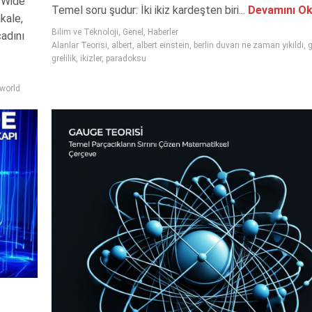
d Wide
Temel soru şudur: İki ikiz kardeşten biri...
Devamını O
kale,
Bilim ve Teknoloji
,
Genel
,
Haberler
cadını
Alanlar Teorisi
,
albert
,
albert einstein
,
berlin duvarı ne zaman yıkıldı
,
g
grelilik
,
ikizler
,
paradoksu
world