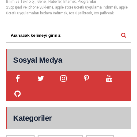
Bilim ve Teknoloji
,
Genel
,
Haberler
,
İnternet
,
Programlar
25pp ipad ve iphone yükleme
,
apple store ücretli uygulama indirmek
,
apple
ücretli uygulamaları bedava indirmek
,
ios 8 jailbreak
,
ios jailbreak
Sosyal Medya
Kategoriler