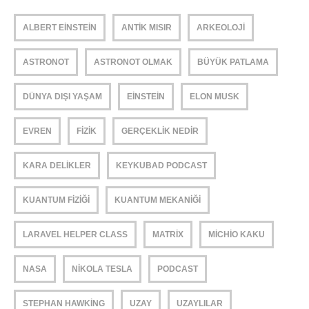
ALBERT EINSTEIN
ANTIK MISIR
ARKEOLOJI
ASTRONOT
ASTRONOT OLMAK
BÜYÜK PATLAMA
DÜNYA DIŞI YAŞAM
EINSTEIN
ELON MUSK
EVREN
FIZIK
GERÇEKLIK NEDIR
KARA DELIKLER
KEYKUBAD PODCAST
KUANTUM FIZIĞI
KUANTUM MEKANIĞI
LARAVEL HELPER CLASS
MATRIX
MICHIO KAKU
NASA
NIKOLA TESLA
PODCAST
STEPHAN HAWKING
UZAY
UZAYLILAR