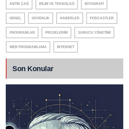
ANTIK ÇAĞ
BILIM VE TEKNOLOJI
BIYOGRAFI
GENEL
GÜVENLIK
HABERLER
PODCASTLER
PROGRAMLAR
PROJELERIM
SUNUCU YÖNETIMI
WEB PROGRAMLAMA
İNTERNET
Son Konular