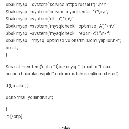
$bakimyap .=system("service httpd restart")."\n\r";
$bakimyap .=system("service mysql restart")."\n\r";
$bakimyap .=system("df -h")."\n\r";
$bakimyap .=system("mysqlcheck –optimize -A")."\n\r";
$bakimyap .=system("mysqlcheck –repair -A")."\n\r";
$bakimyap .="mysql optimize ve onarim islemi yapildi\n\r";
break;
}
$mailat =system(‘echo "’.$bakimyap.’" | mail -s "Linux
sunucu bakimlari yapildi" gurkan.metabilisim@gmail.com’);
if($mailat){
echo "mail yollandi\n\r";
}
?>[/php]
Paylaş