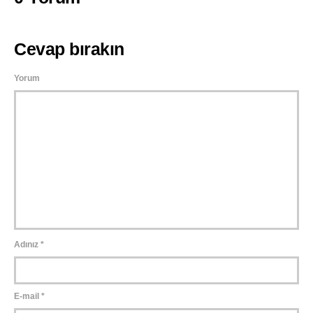
Cevap bırakın
Yorum
Adınız
*
E-mail
*