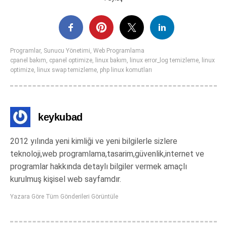
Programlar
,
Sunucu Yönetimi
,
Web Programlama
cpanel bakım
,
cpanel optimize
,
linux bakım
,
linux error_log temizleme
,
linux
optimize
,
linux swap temizleme
,
php linux komutları
keykubad
2012 yılında yeni kimliği ve yeni bilgilerle sizlere
teknoloji,web programlama,tasarim,güvenlik,internet ve
programlar hakkında detaylı bilgiler vermek amaçlı
kurulmuş kişisel web sayfamdır.
Yazara Göre Tüm Gönderileri Görüntüle