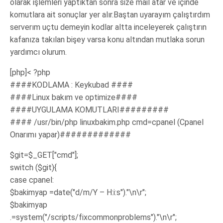
olarak işlemleri yaptıktan sonra size mail atar ve içinde
komutlara ait sonuçlar yer alır.Baştan uyarayım çalıştırdım
serverım uçtu demeyin kodlar altta inceleyerek çalıştırın
kafanıza takılan bişey varsa konu altından mutlaka sorun
yardımcı olurum.
[php]< ?php
####KODLAMA : Keykubad ####
####Linux bakım ve optimize####
####UYGULAMA KOMUTLARI#########
#### /usr/bin/php linuxbakim.php cmd=cpanel (Cpanel
Onarımı yapar)#############
$git=$_GET["cmd"];
switch ($git){
case cpanel:
$bakimyap =date("d/m/Y – H:i:s")."\n\r";
$bakimyap
.=system("/scripts/fixcommonproblems")."\n\r";