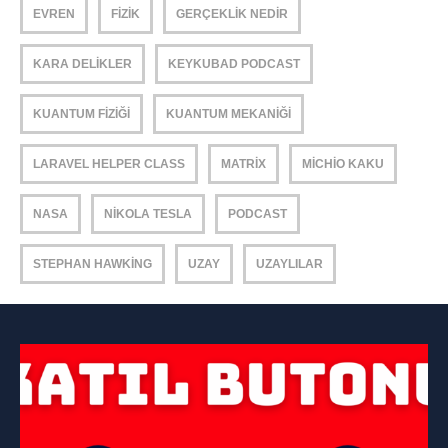
EVREN
FIZIK
GERÇEKLIK NEDIR
KARA DELIKLER
KEYKUBAD PODCAST
KUANTUM FIZIĞI
KUANTUM MEKANIĞI
LARAVEL HELPER CLASS
MATRIX
MICHIO KAKU
NASA
NIKOLA TESLA
PODCAST
STEPHAN HAWKING
UZAY
UZAYLILAR