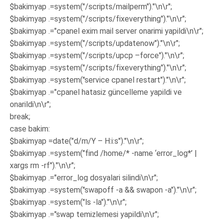
$bakimyap .=system("/scripts/mailperm")."\n\r";
$bakimyap .=system("/scripts/fixeverything")."\n\r";
$bakimyap .="cpanel exim mail server onarimi yapildi\n\r";
$bakimyap .=system("/scripts/updatenow")."\n\r";
$bakimyap .=system("/scripts/upcp –force")."\n\r";
$bakimyap .=system("/scripts/fixeverything")."\n\r";
$bakimyap .=system("service cpanel restart")."\n\r";
$bakimyap .="cpanel hatasiz güncelleme yapildi ve
onarildi\n\r";
break;
case bakim:
$bakimyap =date("d/m/Y – H:i:s")."\n\r";
$bakimyap .=system("find /home/* -name ‘error_log*’ |
xargs rm -rf")."\n\r";
$bakimyap .="error_log dosyalari silindi\n\r";
$bakimyap .=system("swapoff -a && swapon -a")."\n\r";
$bakimyap .=system("ls -la")."\n\r";
$bakimyap .="swap temizlemesi yapildi\n\r";