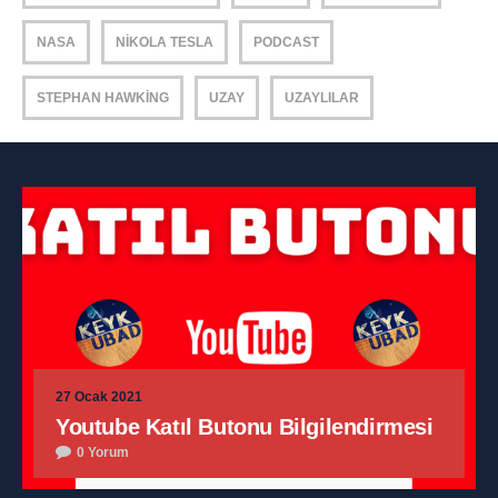
NASA
NIKOLA TESLA
PODCAST
STEPHAN HAWKING
UZAY
UZAYLILAR
27 Ocak 2021
Youtube Katıl Butonu Bilgilendirmesi
0 Yorum