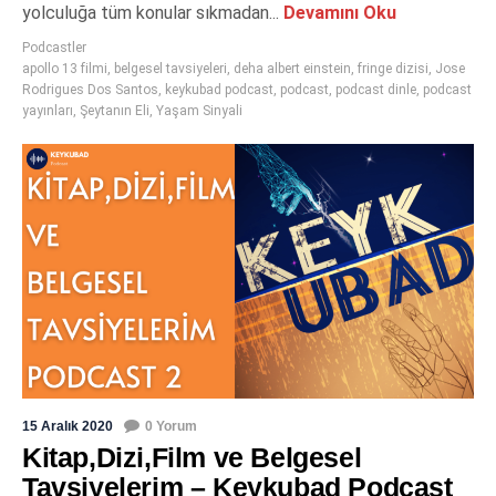
yolculuğa tüm konular sıkmadan...
Devamını Oku
Podcastler
apollo 13 filmi
,
belgesel tavsiyeleri
,
deha albert einstein
,
fringe dizisi
,
Jose
Rodrigues Dos Santos
,
keykubad podcast
,
podcast
,
podcast dinle
,
podcast
yayınları
,
Şeytanın Eli
,
Yaşam Sinyali
15 Aralık 2020
0 Yorum
Kitap,Dizi,Film ve Belgesel
Tavsiyelerim – Keykubad Podcast