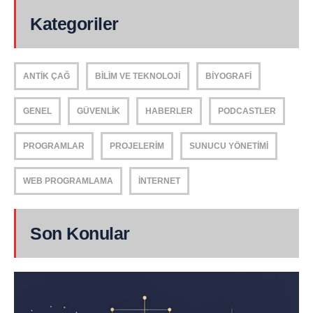
Kategoriler
ANTIK ÇAĞ
BILIM VE TEKNOLOJI
BIYOGRAFI
GENEL
GÜVENLIK
HABERLER
PODCASTLER
PROGRAMLAR
PROJELERIM
SUNUCU YÖNETIMI
WEB PROGRAMLAMA
İNTERNET
Son Konular