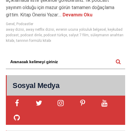
açıklamada liste şeklinde görebilirsiniz. İlk podcast
yayınım olduğu için mazur görün tamamen doğaçlama
gittim. Kitap Önerisi Yazar:...
Devamını Oku
Genel
,
Podcastler
away dizisi
,
away netflix dizisi
,
evrenin ucuna yolculuk belgesel
,
keykubad
podcast
,
podcast dinle
,
podcast türkçe
,
salyut 7 film
,
süleymanın anahtarı
kitabı
,
tanrının formülü kitabı
Sosyal Medya