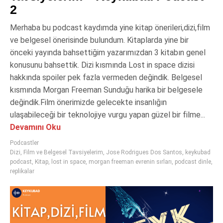
2
Merhaba bu podcast kaydımda yine kitap önerileri,dizi,film
ve belgesel önerisinde bulundum. Kitaplarda yine bir
önceki yayında bahsettiğim yazarımızdan 3 kitabın genel
konusunu bahsettik. Dizi kısmında Lost in space dizisi
hakkında spoiler pek fazla vermeden değindik. Belgesel
kısmında Morgan Freeman Sunduğu harika bir belgesele
değindik.Film önerimizde gelecekte insanlığın
ulaşabileceği bir teknolojiye vurgu yapan güzel bir filme...
Devamını Oku
Podcastler
Dizi
,
Film ve Belgesel Tavsiyelerim
,
Jose Rodrigues Dos Santos
,
keykubad
podcast
,
Kitap
,
lost in space
,
morgan freeman evrenin sırları
,
podcast dinle
,
replikalar