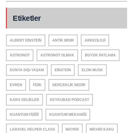
Etiketler
ALBERT EINSTEIN
ANTIK MISIR
ARKEOLOJI
ASTRONOT
ASTRONOT OLMAK
BÜYÜK PATLAMA
DÜNYA DIŞI YAŞAM
EINSTEIN
ELON MUSK
EVREN
FIZIK
GERÇEKLIK NEDIR
KARA DELIKLER
KEYKUBAD PODCAST
KUANTUM FIZIĞI
KUANTUM MEKANIĞI
LARAVEL HELPER CLASS
MATRIX
MICHIO KAKU