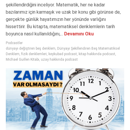
şekillendirdiğini inceliyor. Matematik, her ne kadar
bazılarımız için karmaşık ve uzak bir konu gibi görünse de,
gerçekte günlük hayatımızın her yönünde varlığını
hissettirir. Bu kitapta, matematiksel denklemlerin tarih
boyunca nasıl kullanıldığını,...
Devamını Oku
Podcastler
dünyayı değiştiren beş denklem
,
Dünyayı Şekillendiren Beş Matematiksel
Denklem
,
fizik denklemleri
,
keykubad podcast
,
kitap hakkında podcast
,
Michael Guillen Kitabı
,
uzay hakkında podcast