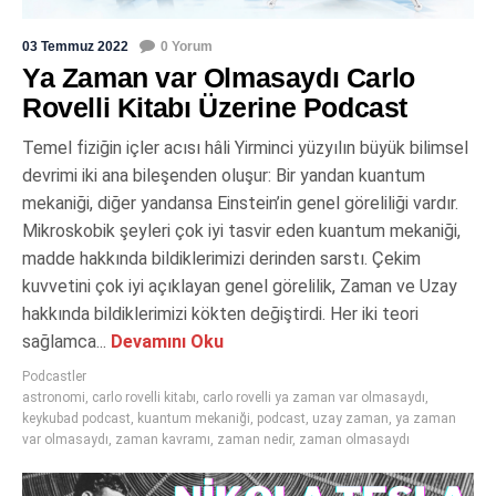
03 Temmuz 2022
0 Yorum
Ya Zaman var Olmasaydı Carlo
Rovelli Kitabı Üzerine Podcast
Temel fiziğin içler acısı hâli Yirminci yüzyılın büyük bilimsel
devrimi iki ana bileşenden oluşur: Bir yandan kuantum
mekaniği, diğer yandansa Einstein’in genel göreliliği vardır.
Mikroskobik şeyleri çok iyi tasvir eden kuantum mekaniği,
madde hakkında bildiklerimizi derinden sarstı. Çekim
kuvvetini çok iyi açıklayan genel görelilik, Zaman ve Uzay
hakkında bildiklerimizi kökten değiştirdi. Her iki teori
sağlamca...
Devamını Oku
Podcastler
astronomi
,
carlo rovelli kitabı
,
carlo rovelli ya zaman var olmasaydı
,
keykubad podcast
,
kuantum mekaniği
,
podcast
,
uzay zaman
,
ya zaman
var olmasaydı
,
zaman kavramı
,
zaman nedir
,
zaman olmasaydı