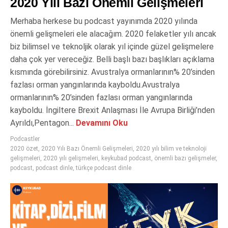
2020 Yılı Bazı Önemli Gelişmeleri
Merhaba herkese bu podcast yayınımda 2020 yılında
önemli gelişmeleri ele alacağım. 2020 felaketler yılı ancak
biz bilimsel ve teknoljik olarak yıl içinde güzel gelişmelere
daha çok yer vereceğiz. Belli başlı bazı başlıkları açıklama
kısmında görebilirsiniz. Avustralya ormanlarının% 20’sinden
fazlası orman yangınlarında kayboldu.Avustralya
ormanlarının% 20’sinden fazlası orman yangınlarında
kayboldu. İngiltere Brexit Anlaşması İle Avrupa Birliği’nden
Ayrıldı,Pentagon...
Devamını Oku
Podcastler
2020 özet
,
2020 Yılı Bazı Önemli Gelişmeleri
,
2020 yılı bilim ve teknoloji
gelişmeleri
,
2020 yılı gelişmeleri
,
keykubad podcast
,
önemli bazı gelişmeler
,
podcast
,
podcast dinle
,
türkçe podcast dinle