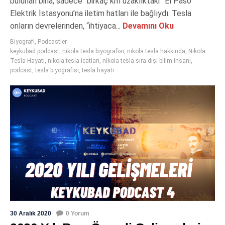
bulunan bina, sadece “birkaç km uzaklıktaki” El Paso
Elektrik İstasyonu’na iletim hatları ile bağlıydı. Tesla
onların devrelerinden, “ihtiyaca...
Devamını Oku
Biyografi
,
Podcastler
keykubad podcast
,
nikola tesla biyografisi
,
nikola tesla hakkında
,
Nikola
Tesla Hayatı
,
nikola tesla icatları
,
nikola tesla sıra dışı bilim insanı
,
podcast
,
tesla biyografisi
,
tesla hayatı
30 Aralık 2020
0 Yorum