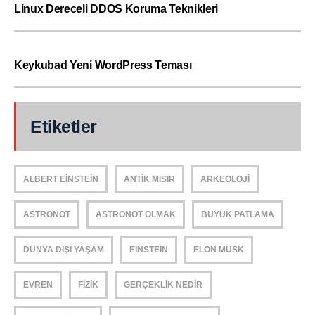
Linux Dereceli DDOS Koruma Teknikleri
Keykubad Yeni WordPress Teması
Etiketler
ALBERT EINSTEIN
ANTIK MISIR
ARKEOLOJI
ASTRONOT
ASTRONOT OLMAK
BÜYÜK PATLAMA
DÜNYA DIŞI YAŞAM
EINSTEIN
ELON MUSK
EVREN
FIZIK
GERÇEKLIK NEDIR