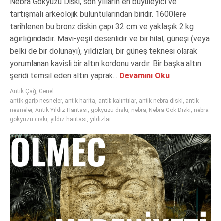
Nebra Gökyüzü Diski, son yılların en büyüleyici ve
tartışmalı arkeolojik buluntularından biridir. 1600lere
tarihlenen bu bronz diskin çapı 32 cm ve yaklaşık 2 kg
ağırlığındadır. Mavi-yeşil desenlidir ve bir hilal, güneşi (veya
belki de bir dolunayı), yıldızları, bir güneş teknesi olarak
yorumlanan kavisli bir altın kordonu vardır. Bir başka altın
şeridi temsil eden altın yaprak...
Devamını Oku
Antik Çağ
,
Genel
antik garip nesneler
,
antik harita
,
antik kalıntılar
,
antik nebra diski
,
antik
nesneler
,
Antik Yıldız Haritası
,
gökyüzü diski
,
nebra
,
Nebra Gök Diski
,
nebra
gökyüzü diski
,
yıldız haritası
,
yıldızlar