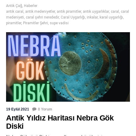
Antik Çağ
,
Haberler
antik caral
,
antik medeniyetler
,
antik piramitler
,
antik uygarlıklar
,
caral
,
caral
medeniyeti
,
caral şehri nerededir
,
Caral Uygarlığı
,
inkalar
,
karal uygarlığı
,
piramitler
,
Piramitler Şehri
,
supe vadisi
19 Eylül 2021
0 Yorum
Antik Yıldız Haritası Nebra Gök
Diski