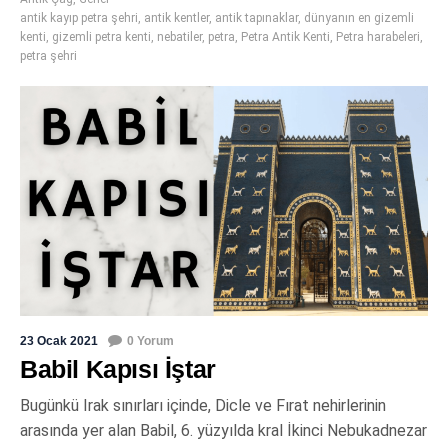
antik kayıp petra şehri
,
antik kentler
,
antik tapınaklar
,
dünyanın en gizemli
kenti
,
gizemli petra kenti
,
nebatiler
,
petra
,
Petra Antik Kenti
,
Petra harabeleri
,
petra şehri
23 Ocak 2021
0 Yorum
Babil Kapısı İştar
Bugünkü Irak sınırları içinde, Dicle ve Fırat nehirlerinin
arasında yer alan Babil, 6. yüzyılda kral İkinci Nebukadnezar