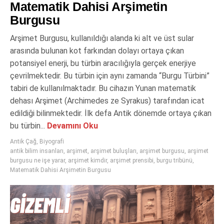
Matematik Dahisi Arşimetin
Burgusu
Arşimet Burgusu, kullanıldığı alanda ki alt ve üst sular
arasında bulunan kot farkından dolayı ortaya çıkan
potansiyel enerji, bu türbin aracılığıyla gerçek enerjiye
çevrilmektedir. Bu türbin için aynı zamanda “Burgu Türbini”
tabiri de kullanılmaktadır. Bu cihazın Yunan matematik
dehası Arşimet (Archimedes ze Syrakus) tarafından icat
edildiği bilinmektedir. İlk defa Antik dönemde ortaya çıkan
bu türbin...
Devamını Oku
Antik Çağ
,
Biyografi
antik bilim insanları
,
arşimet
,
arşimet buluşları
,
arşimet burgusu
,
arşimet
burgusu ne işe yarar
,
arşimet kimdir
,
arşimet prensibi
,
burgu tribünü
,
Matematik Dahisi Arşimetin Burgusu