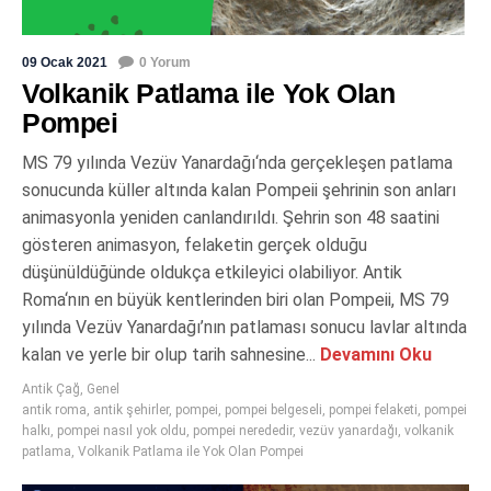
09 Ocak 2021
0 Yorum
Volkanik Patlama ile Yok Olan
Pompei
MS 79 yılında Vezüv Yanardağı‘nda gerçekleşen patlama
sonucunda küller altında kalan Pompeii şehrinin son anları
animasyonla yeniden canlandırıldı. Şehrin son 48 saatini
gösteren animasyon, felaketin gerçek olduğu
düşünüldüğünde oldukça etkileyici olabiliyor. Antik
Roma‘nın en büyük kentlerinden biri olan Pompeii, MS 79
yılında Vezüv Yanardağı’nın patlaması sonucu lavlar altında
kalan ve yerle bir olup tarih sahnesine...
Devamını Oku
Antik Çağ
,
Genel
antik roma
,
antik şehirler
,
pompei
,
pompei belgeseli
,
pompei felaketi
,
pompei
halkı
,
pompei nasıl yok oldu
,
pompei nerededir
,
vezüv yanardağı
,
volkanik
patlama
,
Volkanik Patlama ile Yok Olan Pompei