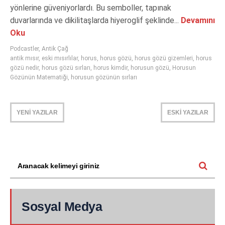
yönlerine güveniyorlardı. Bu semboller, tapınak
duvarlarında ve dikilitaşlarda hiyeroglif şeklinde...
Devamını
Oku
Podcastler
,
Antik Çağ
antik mısır
,
eski mısırlılar
,
horus
,
horus gözü
,
horus gözü gizemleri
,
horus
gözü nedir
,
horus gözü sırları
,
horus kimdir
,
horusun gözü
,
Horusun
Gözünün Matematiği
,
horusun gözünün sırları
YENİ YAZILAR
ESKİ YAZILAR
Sosyal Medya