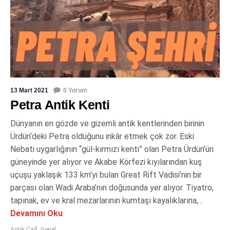
13 Mart 2021
0 Yorum
Petra Antik Kenti
Dünyanın en gözde ve gizemli antik kentlerinden birinin
Ürdün‘deki Petra olduğunu inkâr etmek çok zor. Eski
Nebati uygarlığının “gül-kırmızı kenti” olan Petra Ürdün’ün
güneyinde yer alıyor ve Akabe Körfezi kıyılarından kuş
uçuşu yaklaşık 133 km’yi bulan Great Rift Vadisi’nin bir
parçası olan Wadi Araba’nın doğusunda yer alıyor. Tiyatro,
tapınak, ev ve kral mezarlarının kumtaşı kayalıklarına,...
Devamını Oku
Antik Çağ
,
Genel