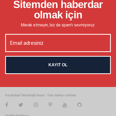
Sitemden haberdar
olmak için
Merak etmeyin, biz de spam'ı sevmiyoruz.
Keykubad Teknolojik İnsan - Tüm hakları saklıdır.
Gizlilik Politikası