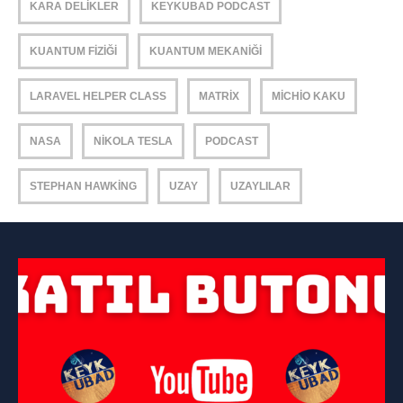
KARA DELIKLER
KEYKUBAD PODCAST
KUANTUM FIZIĞI
KUANTUM MEKANIĞI
LARAVEL HELPER CLASS
MATRIX
MICHIO KAKU
NASA
NIKOLA TESLA
PODCAST
STEPHAN HAWKING
UZAY
UZAYLILAR