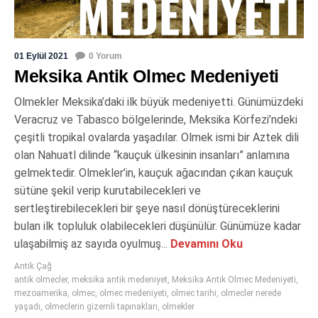
01 Eylül 2021
0 Yorum
Meksika Antik Olmec Medeniyeti
Olmekler Meksika’daki ilk büyük medeniyetti. Günümüzdeki
Veracruz ve Tabasco bölgelerinde, Meksika Körfezi’ndeki
çeşitli tropikal ovalarda yaşadılar. Olmek ismi bir Aztek dili
olan Nahuatl dilinde “kauçuk ülkesinin insanları” anlamına
gelmektedir. Olmekler’in, kauçuk ağacından çıkan kauçuk
sütüne şekil verip kurutabilecekleri ve
sertleştirebilecekleri bir şeye nasıl dönüştüreceklerini
bulan ilk topluluk olabilecekleri düşünülür. Günümüze kadar
ulaşabilmiş az sayıda oyulmuş...
Devamını Oku
Antik Çağ
antik olmecler
,
meksika antik medeniyet
,
Meksika Antik Olmec Medeniyeti
,
mezoamerika
,
olmec
,
olmec medeniyeti
,
olmec tarihi
,
olmecler nerede
yaşadı
,
olmeclerin gizemli tapınakları
,
olmekler