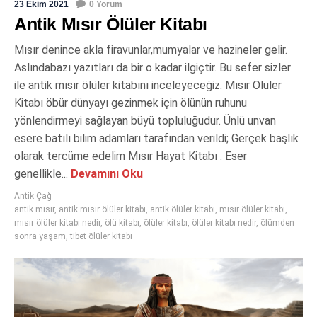
23 Ekim 2021
0 Yorum
Antik Mısır Ölüler Kitabı
Mısır denince akla firavunlar,mumyalar ve hazineler gelir.
Aslındabazı yazıtları da bir o kadar ilgiçtir. Bu sefer sizler
ile antik mısır ölüler kitabını inceleyeceğiz. Mısır Ölüler
Kitabı öbür dünyayı gezinmek için ölünün ruhunu
yönlendirmeyi sağlayan büyü topluluğudur. Ünlü unvan
esere batılı bilim adamları tarafından verildi; Gerçek başlık
olarak tercüme edelim Mısır Hayat Kitabı . Eser
genellikle...
Devamını Oku
Antik Çağ
antik mısır
,
antik mısır ölüler kitabı
,
antik ölüler kitabı
,
mısır ölüler kitabı
,
mısır ölüler kitabı nedir
,
ölü kitabı
,
ölüler kitabı
,
ölüler kitabı nedir
,
ölümden
sonra yaşam
,
tibet ölüler kitabı