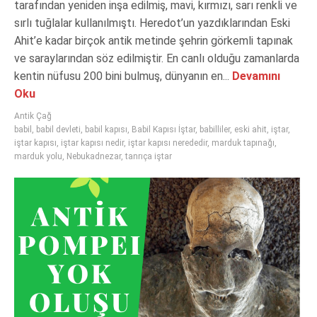
tarafından yeniden inşa edilmiş, mavi, kırmızı, sarı renkli ve
sırlı tuğlalar kullanılmıştı. Heredot’un yazdıklarından Eski
Ahit’e kadar birçok antik metinde şehrin görkemli tapınak
ve saraylarından söz edilmiştir. En canlı olduğu zamanlarda
kentin nüfusu 200 bini bulmuş, dünyanın en...
Devamını
Oku
Antik Çağ
babil
,
babil devleti
,
babil kapısı
,
Babil Kapısı İştar
,
babilliler
,
eski ahit
,
iştar
,
iştar kapısı
,
iştar kapısı nedir
,
iştar kapısı nerededir
,
marduk tapınağı
,
marduk yolu
,
Nebukadnezar
,
tanrıça iştar