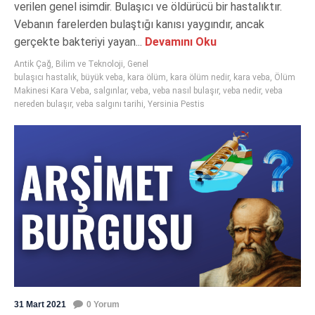
verilen genel isimdir. Bulaşıcı ve öldürücü bir hastalıktır.
Vebanın farelerden bulaştığı kanısı yaygındır, ancak
gerçekte bakteriyi yayan...
Devamını Oku
Antik Çağ
,
Bilim ve Teknoloji
,
Genel
bulaşıcı hastalık
,
büyük veba
,
kara ölüm
,
kara ölüm nedir
,
kara veba
,
Ölüm
Makinesi Kara Veba
,
salgınlar
,
veba
,
veba nasıl bulaşır
,
veba nedir
,
veba
nereden bulaşır
,
veba salgını tarihi
,
Yersinia Pestis
31 Mart 2021
0 Yorum