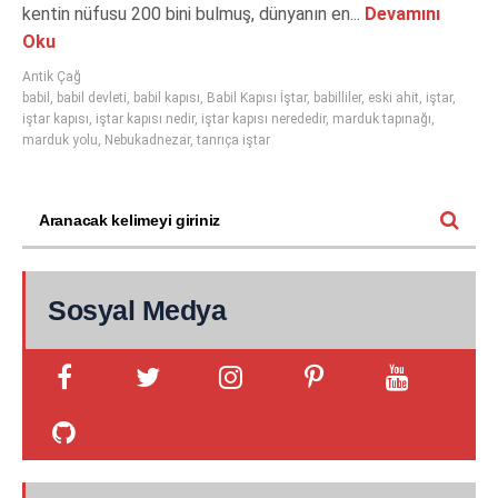
kentin nüfusu 200 bini bulmuş, dünyanın en...
Devamını
Oku
Antik Çağ
babil
,
babil devleti
,
babil kapısı
,
Babil Kapısı İştar
,
babilliler
,
eski ahit
,
iştar
,
iştar kapısı
,
iştar kapısı nedir
,
iştar kapısı nerededir
,
marduk tapınağı
,
marduk yolu
,
Nebukadnezar
,
tanrıça iştar
Sosyal Medya