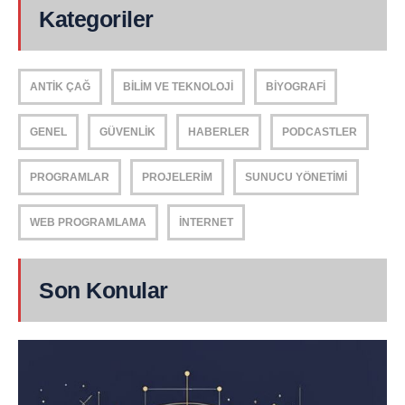
Kategoriler
ANTIK ÇAĞ
BILIM VE TEKNOLOJI
BIYOGRAFI
GENEL
GÜVENLIK
HABERLER
PODCASTLER
PROGRAMLAR
PROJELERIM
SUNUCU YÖNETIMI
WEB PROGRAMLAMA
İNTERNET
Son Konular