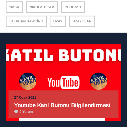
NASA
NIKOLA TESLA
PODCAST
STEPHAN HAWKING
UZAY
UZAYLILAR
27 Ocak 2021
Youtube Katıl Butonu Bilgilendirmesi
0 Yorum