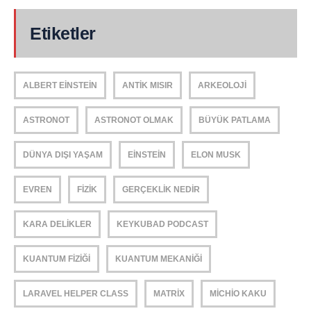
Etiketler
ALBERT EINSTEIN
ANTIK MISIR
ARKEOLOJI
ASTRONOT
ASTRONOT OLMAK
BÜYÜK PATLAMA
DÜNYA DIŞI YAŞAM
EINSTEIN
ELON MUSK
EVREN
FIZIK
GERÇEKLIK NEDIR
KARA DELIKLER
KEYKUBAD PODCAST
KUANTUM FIZIĞI
KUANTUM MEKANIĞI
LARAVEL HELPER CLASS
MATRIX
MICHIO KAKU