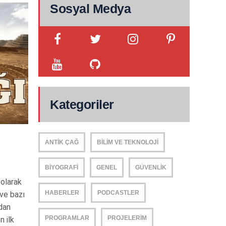
Sosyal Medya
Kategoriler
ANTIK ÇAĞ
BILIM VE TEKNOLOJI
BIYOGRAFI
GENEL
GÜVENLIK
 olarak
HABERLER
PODCASTLER
 ve bazı
dan
PROGRAMLAR
PROJELERIM
n ilk