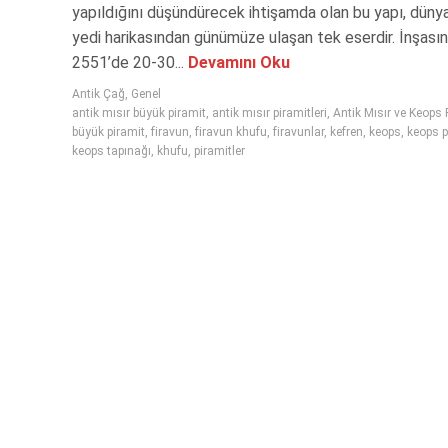
yapıldığını düşündürecek ihtişamda olan bu yapı, düny
yedi harikasından günümüze ulaşan tek eserdir. İnşas
2551’de 20-30...
Devamını Oku
Antik Çağ
,
Genel
antik mısır büyük piramit
,
antik mısır piramitleri
,
Antik Mısır ve Keops 
büyük piramit
,
firavun
,
firavun khufu
,
firavunlar
,
kefren
,
keops
,
keops p
keops tapınağı
,
khufu
,
piramitler