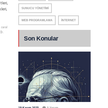
leri,
SUNUCU YÖNETIMI
leri,
WEB PROGRAMLAMA
İNTERNET
,
caral
ığı
,
Son Konular
19 Kasım 2025
0 Yorum