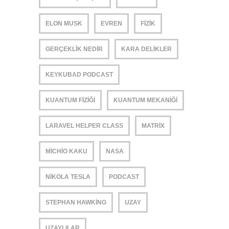
ELON MUSK
EVREN
FIZIK
GERÇEKLIK NEDIR
KARA DELIKLER
KEYKUBAD PODCAST
KUANTUM FIZIĞI
KUANTUM MEKANIĞI
LARAVEL HELPER CLASS
MATRIX
MICHIO KAKU
NASA
NIKOLA TESLA
PODCAST
STEPHAN HAWKING
UZAY
UZAYLILAR