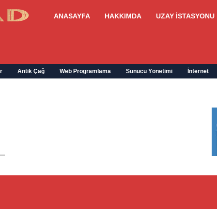
ANASAYFA
HAKKIMDA
UZAY İSTASYONU
r
Antik Çağ
Web Programlama
Sunucu Yönetimi
İnternet