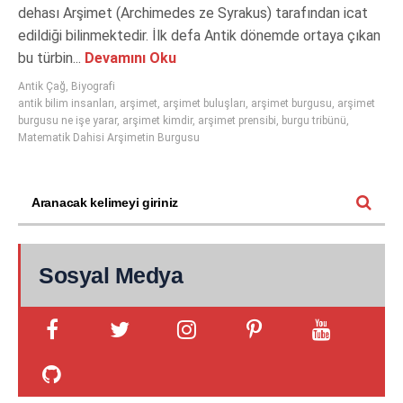
dehası Arşimet (Archimedes ze Syrakus) tarafından icat
edildiği bilinmektedir. İlk defa Antik dönemde ortaya çıkan
bu türbin...
Devamını Oku
Antik Çağ
,
Biyografi
antik bilim insanları
,
arşimet
,
arşimet buluşları
,
arşimet burgusu
,
arşimet
burgusu ne işe yarar
,
arşimet kimdir
,
arşimet prensibi
,
burgu tribünü
,
Matematik Dahisi Arşimetin Burgusu
Sosyal Medya