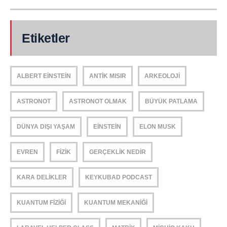
Etiketler
ALBERT EINSTEIN
ANTIK MISIR
ARKEOLOJI
ASTRONOT
ASTRONOT OLMAK
BÜYÜK PATLAMA
DÜNYA DIŞI YAŞAM
EINSTEIN
ELON MUSK
EVREN
FIZIK
GERÇEKLIK NEDIR
KARA DELIKLER
KEYKUBAD PODCAST
KUANTUM FIZIĞI
KUANTUM MEKANIĞI