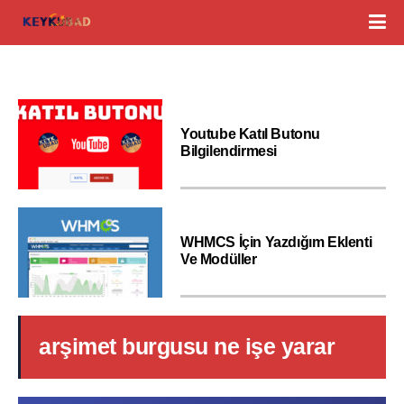
Youtube Katıl Butonu
Bilgilendirmesi
WHMCS İçin Yazdığım Eklenti
Ve Modüller
arşimet burgusu ne işe yarar