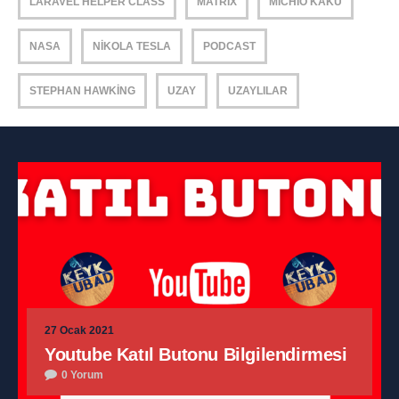
LARAVEL HELPER CLASS
MATRIX
MICHIO KAKU
NASA
NIKOLA TESLA
PODCAST
STEPHAN HAWKING
UZAY
UZAYLILAR
27 Ocak 2021
Youtube Katıl Butonu Bilgilendirmesi
0 Yorum