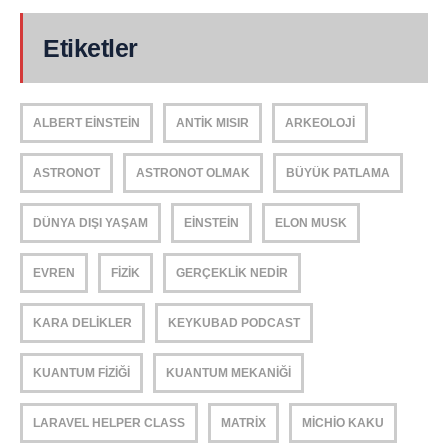
Etiketler
ALBERT EINSTEIN
ANTIK MISIR
ARKEOLOJI
ASTRONOT
ASTRONOT OLMAK
BÜYÜK PATLAMA
DÜNYA DIŞI YAŞAM
EINSTEIN
ELON MUSK
EVREN
FIZIK
GERÇEKLIK NEDIR
KARA DELIKLER
KEYKUBAD PODCAST
KUANTUM FIZIĞI
KUANTUM MEKANIĞI
LARAVEL HELPER CLASS
MATRIX
MICHIO KAKU