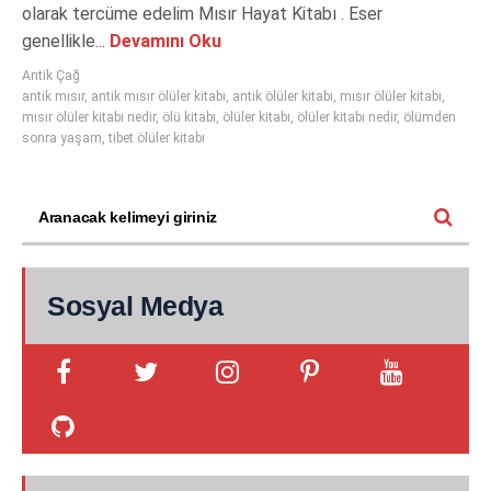
olarak tercüme edelim Mısır Hayat Kitabı . Eser
genellikle...
Devamını Oku
Antik Çağ
antik mısır
,
antik mısır ölüler kitabı
,
antik ölüler kitabı
,
mısır ölüler kitabı
,
mısır ölüler kitabı nedir
,
ölü kitabı
,
ölüler kitabı
,
ölüler kitabı nedir
,
ölümden
sonra yaşam
,
tibet ölüler kitabı
Sosyal Medya