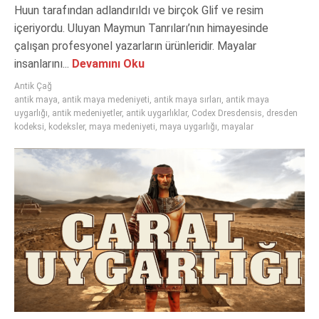
Huun tarafından adlandırıldı ve birçok Glif ve resim
içeriyordu. Uluyan Maymun Tanrıları’nın himayesinde
çalışan profesyonel yazarların ürünleridir. Mayalar
insanlarını...
Devamını Oku
Antik Çağ
antik maya
,
antik maya medeniyeti
,
antik maya sırları
,
antik maya
uygarlığı
,
antik medeniyetler
,
antik uygarlıklar
,
Codex Dresdensis
,
dresden
kodeksi
,
kodeksler
,
maya medeniyeti
,
maya uygarlığı
,
mayalar