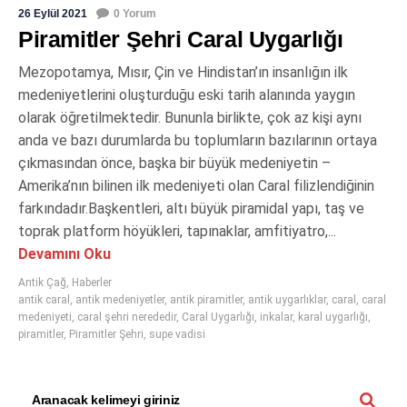
26 Eylül 2021
0 Yorum
Piramitler Şehri Caral Uygarlığı
Mezopotamya, Mısır, Çin ve Hindistan’ın insanlığın ilk
medeniyetlerini oluşturduğu eski tarih alanında yaygın
olarak öğretilmektedir. Bununla birlikte, çok az kişi aynı
anda ve bazı durumlarda bu toplumların bazılarının ortaya
çıkmasından önce, başka bir büyük medeniyetin –
Amerika’nın bilinen ilk medeniyeti olan Caral filizlendiğinin
farkındadır.Başkentleri, altı büyük piramidal yapı, taş ve
toprak platform höyükleri, tapınaklar, amfitiyatro,...
Devamını Oku
Antik Çağ
,
Haberler
antik caral
,
antik medeniyetler
,
antik piramitler
,
antik uygarlıklar
,
caral
,
caral
medeniyeti
,
caral şehri nerededir
,
Caral Uygarlığı
,
inkalar
,
karal uygarlığı
,
piramitler
,
Piramitler Şehri
,
supe vadisi