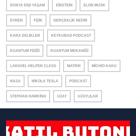
DÜNYA DIŞI YAŞAM
EINSTEIN
ELON MUSK
EVREN
FIZIK
GERÇEKLIK NEDIR
KARA DELIKLER
KEYKUBAD PODCAST
KUANTUM FIZIĞI
KUANTUM MEKANIĞI
LARAVEL HELPER CLASS
MATRIX
MICHIO KAKU
NASA
NIKOLA TESLA
PODCAST
STEPHAN HAWKING
UZAY
UZAYLILAR