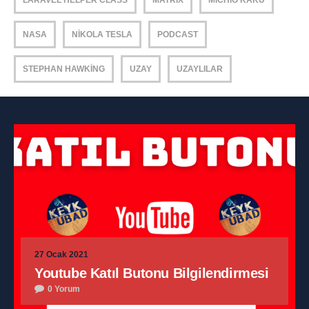
LARAVEL HELPER CLASS
MATRIX
MICHIO KAKU
NASA
NIKOLA TESLA
PODCAST
STEPHAN HAWKING
UZAY
UZAYLILAR
27 Ocak 2021
Youtube Katıl Butonu Bilgilendirmesi
0 Yorum