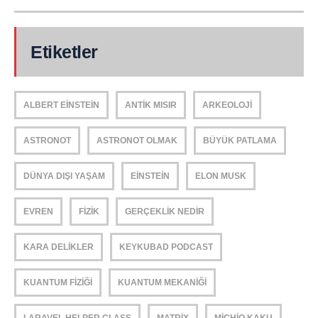
Etiketler
ALBERT EINSTEIN
ANTIK MISIR
ARKEOLOJI
ASTRONOT
ASTRONOT OLMAK
BÜYÜK PATLAMA
DÜNYA DIŞI YAŞAM
EINSTEIN
ELON MUSK
EVREN
FIZIK
GERÇEKLIK NEDIR
KARA DELIKLER
KEYKUBAD PODCAST
KUANTUM FIZIĞI
KUANTUM MEKANIĞI