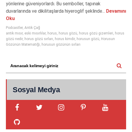
yönlerine güveniyorlardı. Bu semboller, tapınak
duvarlarında ve dikilitaşlarda hiyeroglif şeklinde...
Devamını
Oku
Podcastler
,
Antik Çağ
antik mısır
,
eski mısırlılar
,
horus
,
horus gözü
,
horus gözü gizemleri
,
horus
gözü nedir
,
horus gözü sırları
,
horus kimdir
,
horusun gözü
,
Horusun
Gözünün Matematiği
,
horusun gözünün sırları
Sosyal Medya