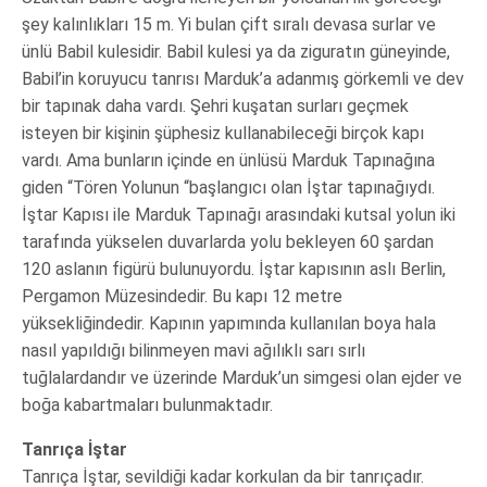
şey kalınlıkları 15 m. Yi bulan çift sıralı devasa surlar ve
ünlü Babil kulesidir. Babil kulesi ya da ziguratın güneyinde,
Babil’in koruyucu tanrısı Marduk’a adanmış görkemli ve dev
bir tapınak daha vardı. Şehri kuşatan surları geçmek
isteyen bir kişinin şüphesiz kullanabileceği birçok kapı
vardı. Ama bunların içinde en ünlüsü Marduk Tapınağına
giden “Tören Yolunun “başlangıcı olan İştar tapınağıydı.
İştar Kapısı ile Marduk Tapınağı arasındaki kutsal yolun iki
tarafında yükselen duvarlarda yolu bekleyen 60 şardan
120 aslanın figürü bulunuyordu. İştar kapısının aslı Berlin,
Pergamon Müzesindedir. Bu kapı 12 metre
yüksekliğindedir. Kapının yapımında kullanılan boya hala
nasıl yapıldığı bilinmeyen mavi ağılıklı sarı sırlı
tuğlalardandır ve üzerinde Marduk’un simgesi olan ejder ve
boğa kabartmaları bulunmaktadır.
Tanrıça İştar
Tanrıça İştar, sevildiği kadar korkulan da bir tanrıçadır.