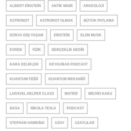
ALBERT EINSTEIN
ANTIK MISIR
ARKEOLOJI
ASTRONOT
ASTRONOT OLMAK
BÜYÜK PATLAMA
DÜNYA DIŞI YAŞAM
EINSTEIN
ELON MUSK
EVREN
FIZIK
GERÇEKLIK NEDIR
KARA DELIKLER
KEYKUBAD PODCAST
KUANTUM FIZIĞI
KUANTUM MEKANIĞI
LARAVEL HELPER CLASS
MATRIX
MICHIO KAKU
NASA
NIKOLA TESLA
PODCAST
STEPHAN HAWKING
UZAY
UZAYLILAR