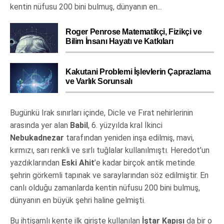
kentin nüfusu 200 bini bulmuş, dünyanın en...
Roger Penrose Matematikçi, Fizikçi ve
Bilim İnsanı Hayatı ve Katkıları
Kakutani Problemi İşlevlerin Çaprazlama
ve Varlık Sorunsalı
Bugünkü Irak sınırları içinde, Dicle ve Fırat nehirlerinin
arasında yer alan
Babil
, 6. yüzyılda kral İkinci
Nebukadnezar
tarafından yeniden inşa edilmiş, mavi,
kırmızı, sarı renkli ve sırlı tuğlalar kullanılmıştı. Heredot’un
yazdıklarından
Eski Ahit
’e kadar birçok antik metinde
şehrin görkemli tapınak ve saraylarından söz edilmiştir. En
canlı olduğu zamanlarda kentin nüfusu 200 bini bulmuş,
dünyanın en büyük şehri haline gelmişti.
Bu ihtişamlı kente ilk girişte kullanılan
İştar Kapısı
da bir o