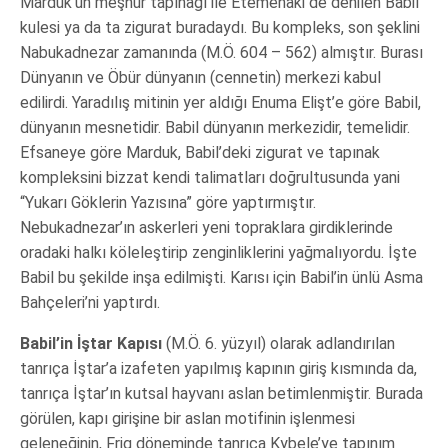
Marduk’un meşhur tapınağı ile Etemenaki de denilen Babil
kulesi ya da ta zigurat buradaydı. Bu kompleks, son şeklini
Nabukadnezar zamanında (M.Ö. 604 – 562) almıştır. Burası
Dünyanın ve Öbür dünyanın (cennetin) merkezi kabul
edilirdi. Yaradılış mitinin yer aldığı Enuma Elişt’e göre Babil,
dünyanın mesnetidir. Babil dünyanın merkezidir, temelidir.
Efsaneye göre Marduk, Babil’deki zigurat ve tapınak
kompleksini bizzat kendi talimatları doğrultusunda yani
“Yukarı Göklerin Yazısına” göre yaptırmıştır.
Nebukadnezar’ın askerleri yeni topraklara girdiklerinde
oradaki halkı köleleştirip zenginliklerini yağmalıyordu. İşte
Babil bu şekilde inşa edilmişti. Karısı için Babil’in ünlü Asma
Bahçeleri’ni yaptırdı.
Babil’in İştar Kapısı
(M.Ö. 6. yüzyıl) olarak adlandırılan
tanrıça İştar’a izafeten yapılmış kapının giriş kısmında da,
tanrıça İştar’ın kutsal hayvanı aslan betimlenmiştir. Burada
görülen, kapı girişine bir aslan motifinin işlenmesi
geleneğinin, Frig döneminde tanrıça Kybele’ye tapınım