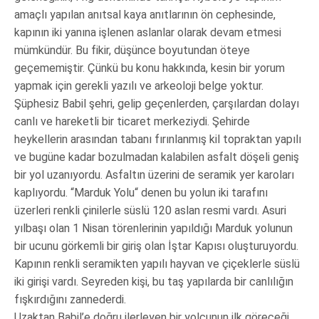
amaçlı yapılan anıtsal kaya anıtlarının ön cephesinde,
kapının iki yanına işlenen aslanlar olarak devam etmesi
mümkündür. Bu fikir, düşünce boyutundan öteye
geçememiştir. Çünkü bu konu hakkında, kesin bir yorum
yapmak için gerekli yazılı ve arkeoloji belge yoktur.
Şüphesiz Babil şehri, gelip geçenlerden, çarşılardan dolayı
canlı ve hareketli bir ticaret merkeziydi. Şehirde
heykellerin arasından tabanı fırınlanmış kil topraktan yapılı
ve bugüne kadar bozulmadan kalabilen asfalt döşeli geniş
bir yol uzanıyordu. Asfaltın üzerini de seramik yer karoları
kaplıyordu. “Marduk Yolu“ denen bu yolun iki tarafını
üzerleri renkli çinilerle süslü 120 aslan resmi vardı. Asuri
yılbaşı olan 1 Nisan törenlerinin yapıldığı Marduk yolunun
bir ucunu görkemli bir giriş olan İştar Kapısı oluşturuyordu.
Kapının renkli seramikten yapılı hayvan ve çiçeklerle süslü
iki girişi vardı. Seyreden kişi, bu taş yapılarda bir canlılığın
fışkırdığını zannederdi.
Uzaktan Babil’e doğru ilerleyen bir yolcunun ilk göreceği