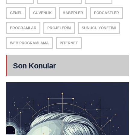
GENEL
GÜVENLIK
HABERLER
PODCASTLER
PROGRAMLAR
PROJELERIM
SUNUCU YÖNETIMI
WEB PROGRAMLAMA
İNTERNET
Son Konular