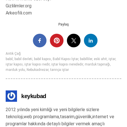
Gizlilimler.org
Arkeofili.com
Paylaş
Antik Çağ
babil
,
babil devleti
,
babil kapısı
,
Babil Kapısı İştar
,
babilliler
,
eski ahit
,
iştar
,
iştar kapısı
,
iştar kapısı nedir
,
iştar kapısı nerededir
,
marduk tapınağı
,
marduk yolu
,
Nebukadnezar
,
tanrıça iştar
keykubad
2012 yılında yeni kimliği ve yeni bilgilerle sizlere
teknoloji,web programlama,tasarim,güvenlik,internet ve
programlar hakkında detaylı bilgiler vermek amaçlı