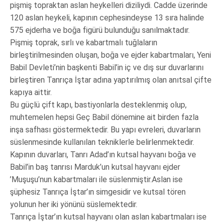
pişmiş topraktan aslan heykelleri diziliydi. Cadde üzerinde
120 aslan heykeli, kapının cephesindeyse 13 sıra halinde
575 ejderha ve boğa figürü bulunduğu sanılmaktadır.
Pişmiş toprak, sırlı ve kabartmalı tuğlaların
birleştirilmesinden oluşan, boğa ve ejder kabartmaları, Yeni
Babil Devleti’nin başkenti Babil’in iç ve dış sur duvarlarını
birleştiren Tanrıça İştar adına yaptırılmış olan anıtsal çifte
kapıya aittir.
Bu güçlü çift kapı, bastiyonlarla desteklenmiş olup,
muhtemelen hepsi Geç Babil dönemine ait birden fazla
inşa safhası göstermektedir. Bu yapı evreleri, duvarların
süslenmesinde kullanılan tekniklerle belirlenmektedir.
Kapının duvarları, Tanrı Adad’ın kutsal hayvanı boğa ve
Babil’in baş tanrısı Marduk’un kutsal hayvanı ejder
’Muşuşu’nun kabartmaları ile süslenmiştir.Aslan ise
şüphesiz Tanrıça İştar’ın simgesidir ve kutsal tören
yolunun her iki yönünü süslemektedir.
Tanrıça İştar’ın kutsal hayvanı olan aslan kabartmaları ise