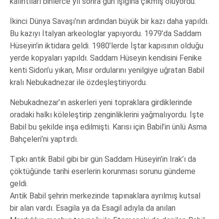
kalıntıları binlerce yıl sonra gün ışığına çıkmış oluyordu.
İkinci Dünya Savaşı’nın ardından büyük bir kazı daha yapıldı.
Bu kazıyı İtalyan arkeologlar yapıyordu. 1979’da Saddam
Hüseyin’in iktidara geldi. 1980’lerde İştar kapısının olduğu
yerde kopyaları yapıldı. Saddam Hüseyin kendisini Fenike
kenti Sidon’u yıkan, Mısır ordularını yenilgiye uğratan Babil
kralı Nebukadnezar ile özdeşleştiriyordu.
Nebukadnezar’ın askerleri yeni topraklara girdiklerinde
oradaki halkı köleleştirip zenginliklerini yağmalıyordu. İşte
Babil bu şekilde inşa edilmişti. Karısı için Babil’in ünlü Asma
Bahçeleri’ni yaptırdı.
Tıpkı antik Babil gibi bir gün Saddam Hüseyin’in Irak’ı da
çöktüğünde tarihi eserlerin korunması sorunu gündeme
geldi.
Antik Babil şehrin merkezinde tapınaklara ayrılmış kutsal
bir alan vardı. Esagila ya da Esagil adıyla da anılan