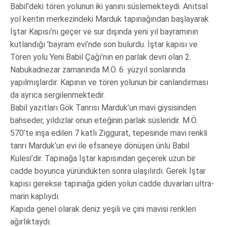
Babil’deki tören yolunun iki yanını süslemekteydi. Anıtsal
yol kentin merkezindeki Marduk tapınağından başlayarak
İştar Kapısı’nı geçer ve sur dışında yeni yıl bayramının
kutlandığı ’bayram evi’nde son bulurdu. İştar kapısı ve
Tören yolu Yeni Babil Çağı’nın en parlak devri olan 2.
Nabukadnezar zamanında M.Ö. 6. yüzyıl sonlarında
yapılmışlardır. Kapının ve tören yolunun bir canlandırması
da ayrıca sergilenmektedir.
Babil yazıtları Gök Tanrısı Marduk’un mavi giysisinden
bahseder, yıldızlar onun eteğinin parlak süsleridir. M.Ö.
570’te inşa edilen 7 katlı Ziggurat, tepesinde mavi renkli
tanrı Marduk’un evi ile efsaneye dönüşen ünlü Babil
Kulesi’dir. Tapınağa İştar kapısından geçerek uzun bir
cadde boyunca yüründükten sonra ulaşılırdı. Gerek İştar
kapısı gerekse tapınağa giden yolun cadde duvarları ultra-
marin kaplıydı.
Kapıda genel olarak deniz yeşili ve çini mavisi renkleri
ağırlıktaydı.