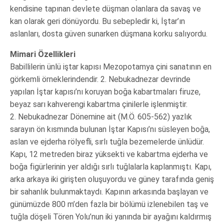
kendisine tapınan devlete düşman olanlara da savaş ve
kan olarak geri dönüyordu. Bu sebepledir ki, İştar’ın
aslanları, dosta güven sunarken düşmana korku salıyordu.
Mimari Özellikleri
Babillilerin ünlü iştar kapısı Mezopotamya çini sanatının en
görkemli örneklerindendir. 2. Nebukadnezar devrinde
yapılan İştar kapısı’nı koruyan boğa kabartmaları firuze,
beyaz sarı kahverengi kabartma çinilerle işlenmiştir.
2. Nebukadnezar Dönemine ait (M.Ö. 605-562) yazlık
sarayın ön kısmında bulunan İştar Kapısı’nı süsleyen boğa,
aslan ve ejderha rölyefli, sırlı tuğla bezemelerde ünlüdür.
Kapı, 12 metreden biraz yüksekti ve kabartma ejderha ve
boğa figürlerinin yer aldığı sırlı tuğlalarla kaplanmıştı. Kapı,
arka arkaya iki girişten oluşuyordu ve güney tarafında geniş
bir sahanlık bulunmaktaydı. Kapının arkasında başlayan ve
günümüzde 800 m’den fazla bir bölümü izlenebilen taş ve
tuğla döşeli Tören Yolu’nun iki yanında bir ayağını kaldırmış