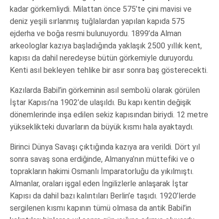
kadar görkemliydi. Milattan önce 575’te çini mavisi ve
deniz yeşili sırlanmış tuğlalardan yapılan kapıda 575
ejderha ve boğa resmi bulunuyordu. 1899’da Alman
arkeologlar kazıya başladığında yaklaşık 2500 yıllık kent,
kapısı da dahil neredeyse bütün görkemiyle duruyordu.
Kenti asıl bekleyen tehlike bir asır sonra baş gösterecekti.
Kazılarda Babil’in görkeminin asıl sembolü olarak görülen
İştar Kapısı’na 1902’de ulaşıldı. Bu kapı kentin değişik
dönemlerinde inşa edilen sekiz kapısından biriydi. 12 metre
yükseklikteki duvarların da büyük kısmı hala ayaktaydı.
Birinci Dünya Savaşı çıktığında kazıya ara verildi. Dört yıl
sonra savaş sona erdiğinde, Almanya’nın müttefiki ve o
toprakların hakimi Osmanlı İmparatorluğu da yıkılmıştı.
Almanlar, oraları işgal eden İngilizlerle anlaşarak İştar
Kapısı da dahil bazı kalıntıları Berlin’e taşıdı. 1920’lerde
sergilenen kısmı kapının tümü olmasa da antik Babil’in