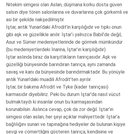
Nitekim simgesi olan Aslan, düşmana korku dosta güven
salsın diye tören salonlarına ve duvarlarına çok görkemli ve
asi bir şekilde nakşedilmiştir.
İştar, antik Yunan’daki Afrodit’in karşılığıdır ve tıpkı onun
gibi aşk ve güzellikle anılır. İştar’ı yalnızca Babil’de değil,
Asur ve Sümer medeniyetlerinde de görmek mümkündür
(bu medeniyetlerdeki İnanna, İştar’ın karşılığıdır).
İştar aslında biraz da karşıtlıkların tanrıçasıdır. Aşk ve
güzelliği bünyesinde barındıran tanrıça, aynı zamanda
savaş ve kanı da bünyesinde barındırmaktadır. Bu yönüyle
antik Yunan’daki muadili Afrodit’ten ayrılır.
İştar, bir bakıma Afrodit ve Tyke (kader tanrıçası)
karmasıdır diyebiliriz. Peki bu durum İştar’da nasıl vücut
bulmaktaydı ki insanlar onun bu karmaşasından
korunabilsin. Aslınca cevap, çok da zor değil. İştar’ın
simgesi olan aslan, her şeyi açıklar mahiyettedir. İştar’a
bağlılığını sunan ve tapınağına hediyeler de bulunan kişiye
sevgi ve cömertliğini gösteren tanrıça, kendisine ve