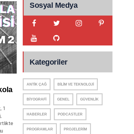
Sosyal Medya
Kategoriler
ANTIK ÇAĞ
BILIM VE TEKNOLOJI
kola
BIYOGRAFI
GENEL
GÜVENLIK
, 1
HABERLER
PODCASTLER
,
rtlikte
PROGRAMLAR
PROJELERIM
ğu