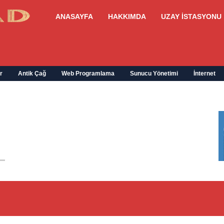
ANASAYFA
HAKKIMDA
UZAY İSTASYONU
r
Antik Çağ
Web Programlama
Sunucu Yönetimi
İnternet