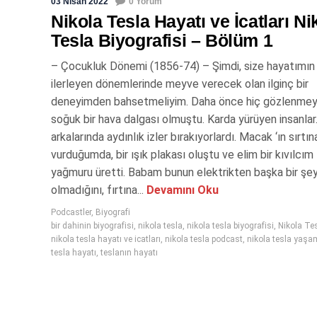
03 Nisan 2022
0 Yorum
Nikola Tesla Hayatı ve İcatları Ni
Tesla Biyografisi – Bölüm 1
– Çocukluk Dönemi (1856-74) – Şimdi, size hayatımın
ilerleyen dönemlerinde meyve verecek olan ilginç bir
deneyimden bahsetmeliyim. Daha önce hiç gözlenmey
soğuk bir hava dalgası olmuştu. Karda yürüyen insanlar
arkalarında aydınlık izler bırakıyorlardı. Macak ‘ın sırtın
vurduğumda, bir ışık plakası oluştu ve elim bir kıvılcım
yağmuru üretti. Babam bunun elektrikten başka bir şe
olmadığını, fırtına...
Devamını Oku
Podcastler
,
Biyografi
bir dahinin biyografisi
,
nikola tesla
,
nikola tesla biyografisi
,
Nikola Te
nikola tesla hayatı ve icatları
,
nikola tesla podcast
,
nikola tesla yaşa
tesla hayatı
,
teslanın hayatı