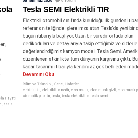
05 Temmuz 2020
0 Yorum
kola
Tesla SEMI Elektrikli TIR
Elektrikli otomobil sınıfında kurulduğu ilk günden itiba
referans niteliğinde işlere imza atan Tesla‘da yeni bi
bugün itibarıyla başlıyor. Uzun bir süredir ortada olan
dedikoduları ve detaylarıyla takip ettiğimiz ve sizlerle
en,
değerlendirdiğimiz kamyon modeli Tesla Semi, Amerik
.
düzenlenen etkinlikte tüm dünyanın karşısına çıktı. B
a
kadar tasarımı itibarıyla kendini az çok belli eden model
Devamını Oku
y
Bilim ve Teknoloji
,
Genel
,
Haberler
elektrikli tır
,
elektrikli tır nedir
,
elon musk
,
elon musk gizli
,
elon musk pr
otomatik pilot tır
,
tesla
,
tesla elektrikli tır
,
tesla semi
sla Hayatı
,
mı
,
tesla
,