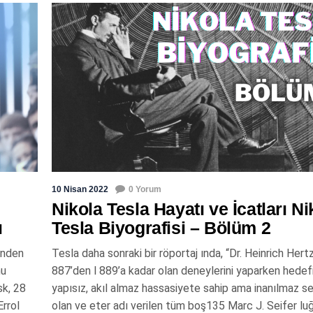
10 Nisan 2022
0 Yorum
Nikola Tesla Hayatı ve İcatları Ni
ı
Tesla Biyografisi – Bölüm 2
inden
Tesla daha sonraki bir röportaj ında, “Dr. Heinrich Hertz
nu
887’den l 889’a kadar olan deneylerini yaparken hedefi
sk, 28
yapısız, akıl almaz hassasiyete sahip ama inanılmaz se
Errol
olan ve eter adı verilen tüm boş135 Marc J. Seifer lu