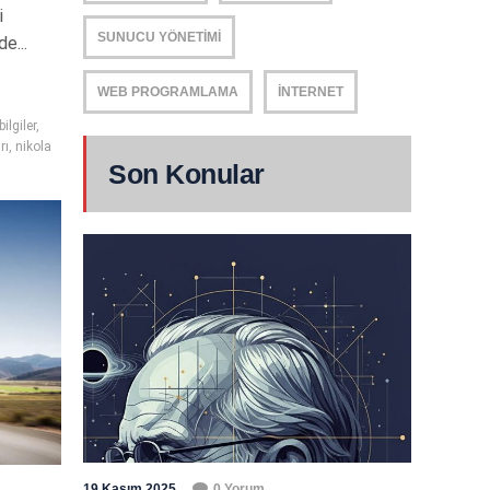
i
SUNUCU YÖNETIMI
e...
WEB PROGRAMLAMA
İNTERNET
ilgiler
,
rı
,
nikola
Son Konular
19 Kasım 2025
0 Yorum