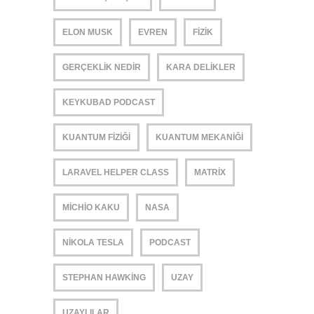
ELON MUSK
EVREN
FIZIK
GERÇEKLIK NEDIR
KARA DELIKLER
KEYKUBAD PODCAST
KUANTUM FIZIĞI
KUANTUM MEKANIĞI
LARAVEL HELPER CLASS
MATRIX
MICHIO KAKU
NASA
NIKOLA TESLA
PODCAST
STEPHAN HAWKING
UZAY
UZAYLILAR