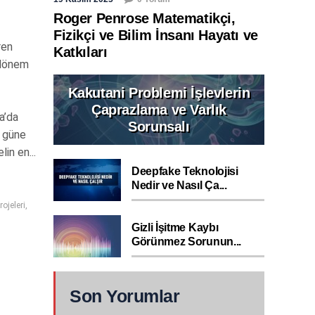
Roger Penrose Matematikçi,
Fizikçi ve Bilim İnsanı Hayatı ve
ren
Katkıları
r dönem
Kakutani Problemi İşlevlerin
Çaprazlama ve Varlık
a’da
Sorunsalı
u güne
in en...
Deepfake Teknolojisi
Nedir ve Nasıl Ça...
ojeleri
,
Gizli İşitme Kaybı
Görünmez Sorunun...
Son Yorumlar