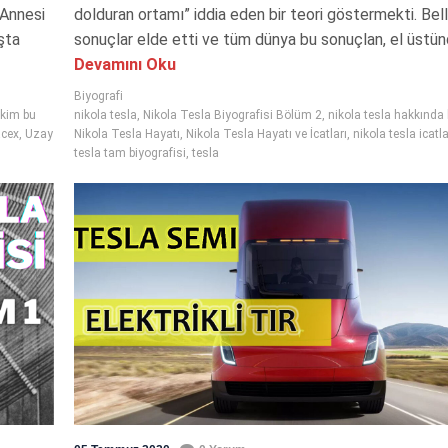
 Annesi
dolduran ortamı” iddia eden bir teori göstermekti. Bell
şta
sonuçlar elde etti ve tüm dünya bu sonuçlan, el üstünd
Devamını Oku
Biyografi
kim bu
nikola tesla
,
Nikola Tesla Biyografisi Bölüm 2
,
nikola tesla hakkında b
acex
,
Uzay
Nikola Tesla Hayatı
,
Nikola Tesla Hayatı ve İcatları
,
nikola tesla icatla
tesla tam biyografisi
,
tesla