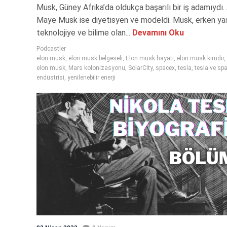
Musk, Güney Afrika’da oldukça başarılı bir iş adamıydı.
Maye Musk ise diyetisyen ve modeldi. Musk, erken ya
teknolojiye ve bilime olan...
Devamını Oku
Podcastler
elon musk
,
elon musk belgeseli
,
Elon musk hayatı
,
elon musk kimdir
,
elon musk
,
Mars kolonizasyonu
,
SolarCity
,
spacex
,
tesla
,
tesla ve sp
endüstrisi
,
yenilenebilir enerji