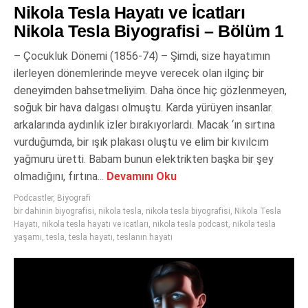
Nikola Tesla Hayatı ve İcatları
Nikola Tesla Biyografisi – Bölüm 1
– Çocukluk Dönemi (1856-74) – Şimdi, size hayatımın
ilerleyen dönemlerinde meyve verecek olan ilginç bir
deneyimden bahsetmeliyim. Daha önce hiç gözlenmeyen,
soğuk bir hava dalgası olmuştu. Karda yürüyen insanlar.
arkalarında aydınlık izler bırakıyorlardı. Macak ‘ın sırtına
vurduğumda, bir ışık plakası oluştu ve elim bir kıvılcım
yağmuru üretti. Babam bunun elektrikten başka bir şey
olmadığını, fırtına...
Devamını Oku
Podcastler
,
Biyografi
bir dahinin biyografisi
,
nikola tesla
,
nikola tesla biyografisi
,
Nikola Tesla
Hayatı
,
nikola tesla hayatı ve icatları
,
nikola tesla podcast
,
nikola tesla
yaşamı
,
tesla
,
tesla hayatı
,
teslanın hayatı