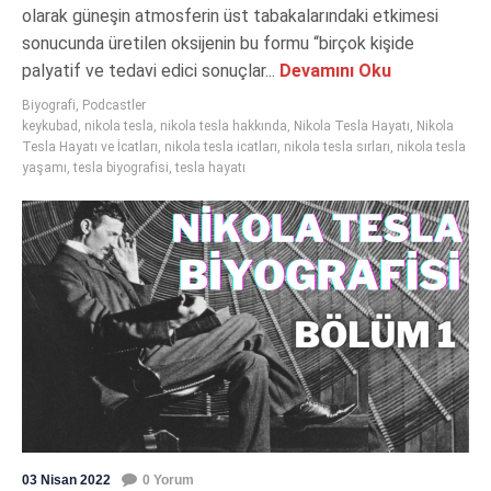
olarak güneşin atmosferin üst tabakalarındaki etkimesi
sonucunda üretilen oksijenin bu formu “birçok kişide
palyatif ve tedavi edici sonuçlar...
Devamını Oku
Biyografi
,
Podcastler
keykubad
,
nikola tesla
,
nikola tesla hakkında
,
Nikola Tesla Hayatı
,
Nikola
Tesla Hayatı ve İcatları
,
nikola tesla icatları
,
nikola tesla sırları
,
nikola tesla
yaşamı
,
tesla biyografisi
,
tesla hayatı
03 Nisan 2022
0 Yorum