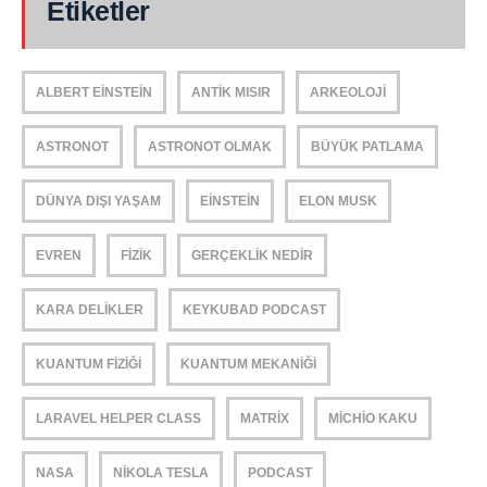
Etiketler
ALBERT EINSTEIN
ANTIK MISIR
ARKEOLOJI
ASTRONOT
ASTRONOT OLMAK
BÜYÜK PATLAMA
DÜNYA DIŞI YAŞAM
EINSTEIN
ELON MUSK
EVREN
FIZIK
GERÇEKLIK NEDIR
KARA DELIKLER
KEYKUBAD PODCAST
KUANTUM FIZIĞI
KUANTUM MEKANIĞI
LARAVEL HELPER CLASS
MATRIX
MICHIO KAKU
NASA
NIKOLA TESLA
PODCAST