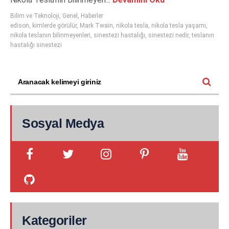
Bilim ve Teknoloji
,
Genel
,
Haberler
edison
,
kimlerde görülür
,
Mark Twain
,
nikola tesla
,
nikola tesla yaşamı
,
nikola teslanın bilinmeyenleri
,
sinestezi hastalığı
,
sinestezi nedir
,
teslanın
hastalığı sinestezi
Sosyal Medya
Kategoriler