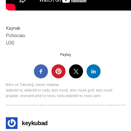
Kaynak
Pchocası
LOG
Paylaş
Bilim ve Teknoloji
,
Genel
,
Haberler
elektrikli tır
,
elektrikli tır nedir
,
elon musk
,
elon musk gizli
,
elon musk
projeleri
,
otomatik pilot tır
,
tesla
,
tesla elektrikli tır
,
tesla semi
keykubad