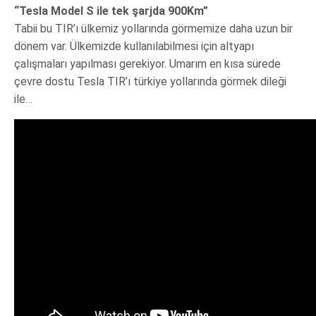
“Tesla Model S ile tek şarjda 900Km”
Tabii bu TIR’ı ülkemiz yollarında görmemize daha uzun bir
dönem var. Ülkemizde kullanılabilmesi için altyapı
çalışmaları yapılması gerekiyor. Umarım en kısa sürede
çevre dostu Tesla TIR’ı türkiye yollarında görmek dileği
ile…