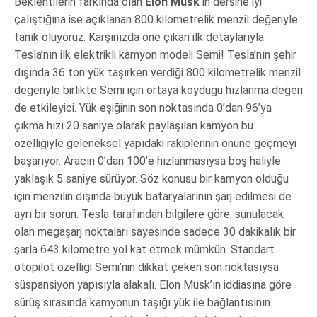
Beklentilerin farkında olan
Elon Musk
’ın dersine iyi
çalıştığına ise açıklanan 800 kilometrelik menzil değeriyle
tanık oluyoruz. Karşınızda öne çıkan ilk detaylarıyla
Tesla’nın ilk elektrikli kamyon modeli Semi! Tesla’nın şehir
dışında 36 ton yük taşırken verdiği 800 kilometrelik menzil
değeriyle birlikte Semi için ortaya koyduğu hızlanma değeri
de etkileyici. Yük eşiğinin son noktasında 0’dan 96’ya
çıkma hızı 20 saniye olarak paylaşılan kamyon bu
özelliğiyle geleneksel yapıdaki rakiplerinin önüne geçmeyi
başarıyor. Aracın 0’dan 100’e hızlanmasıysa boş haliyle
yaklaşık 5 saniye sürüyor. Söz konusu bir kamyon olduğu
için menzilin dışında büyük bataryalarının şarj edilmesi de
ayrı bir sorun. Tesla tarafından bilgilere göre, sunulacak
olan megaşarj noktaları sayesinde sadece 30 dakikalık bir
şarla 643 kilometre yol kat etmek mümkün. Standart
otopilot özelliği Semi’nin dikkat çeken son noktasıysa
süspansiyon yapısıyla alakalı. Elon Musk’ın iddiasına göre
sürüş sırasında kamyonun taşığı yük ile bağlantısının