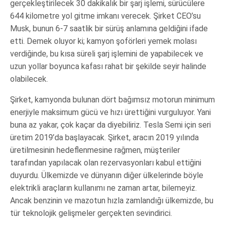
gerçekleştirilecek 30 dakikalık bir şarj işlemi, sürücülere
644 kilometre yol gitme imkanı verecek. Şirket CEO’su
Musk, bunun 6-7 saatlik bir sürüş anlamına geldiğini ifade
etti. Demek oluyor ki; kamyon şoförleri yemek molası
verdiğinde, bu kısa süreli şarj işlemini de yapabilecek ve
uzun yollar boyunca kafası rahat bir şekilde seyir halinde
olabilecek.
Şirket, kamyonda bulunan dört bağımsız motorun minimum
enerjiyle maksimum gücü ve hızı ürettiğini vurguluyor. Yani
buna az yakar, çok kaçar da diyebiliriz. Tesla Semi için seri
üretim 2019’da başlayacak. Şirket, aracın 2019 yılında
üretilmesinin hedeflenmesine rağmen, müşteriler
tarafından yapılacak olan rezervasyonları kabul ettiğini
duyurdu. Ülkemizde ve dünyanın diğer ülkelerinde böyle
elektrikli araçların kullanımı ne zaman artar, bilemeyiz.
Ancak benzinin ve mazotun hızla zamlandığı ülkemizde, bu
tür teknolojik gelişmeler gerçekten sevindirici.