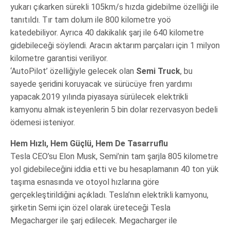
yukarı çıkarken sürekli 105km/s hızda gidebilme özelliği ile
tanıtıldı. Tır tam dolum ile 800 kilometre yoö
katedebiliyor. Ayrıca 40 dakikalık şarj ile 640 kilometre
gidebileceği söylendi. Aracın aktarım parçaları için 1 milyon
kilometre garantisi veriliyor.
‘AutoPilot’ özelliğiyle gelecek olan
Semi Truck
, bu
sayede şeridini koruyacak ve sürücüye fren yardımı
yapacak.2019 yılında piyasaya sürülecek elektrikli
kamyonu almak isteyenlerin 5 bin dolar rezervasyon bedeli
ödemesi isteniyor.
Hem Hızlı, Hem Güçlü, Hem De Tasarruflu
Tesla CEO’su Elon Musk, Semi’nin tam şarjla 805 kilometre
yol gidebileceğini iddia etti ve bu hesaplamanın 40 ton yük
taşıma esnasında ve otoyol hızlarına göre
gerçekleştirildiğini açıkladı. Tesla’nın elektrikli kamyonu,
şirketin Semi için özel olarak üreteceği Tesla
Megacharger ile şarj edilecek. Megacharger ile