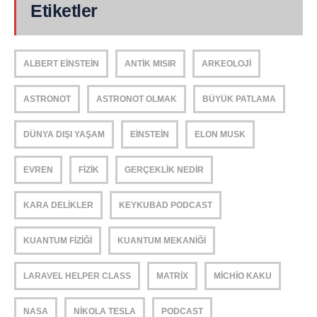
Etiketler
ALBERT EINSTEIN
ANTIK MISIR
ARKEOLOJI
ASTRONOT
ASTRONOT OLMAK
BÜYÜK PATLAMA
DÜNYA DIŞI YAŞAM
EINSTEIN
ELON MUSK
EVREN
FIZIK
GERÇEKLIK NEDIR
KARA DELIKLER
KEYKUBAD PODCAST
KUANTUM FIZIĞI
KUANTUM MEKANIĞI
LARAVEL HELPER CLASS
MATRIX
MICHIO KAKU
NASA
NIKOLA TESLA
PODCAST