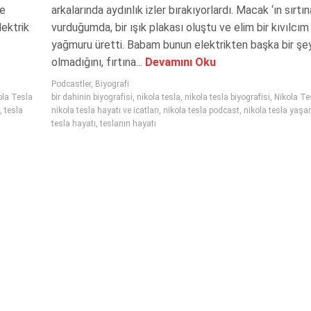
de
arkalarında aydınlık izler bırakıyorlardı. Macak ‘ın sırtın
lektrik
vurduğumda, bir ışık plakası oluştu ve elim bir kıvılcım
yağmuru üretti. Babam bunun elektrikten başka bir şe
olmadığını, fırtına...
Devamını Oku
Podcastler
,
Biyografi
ola Tesla
bir dahinin biyografisi
,
nikola tesla
,
nikola tesla biyografisi
,
Nikola Te
,
tesla
nikola tesla hayatı ve icatları
,
nikola tesla podcast
,
nikola tesla yaşa
tesla hayatı
,
teslanın hayatı