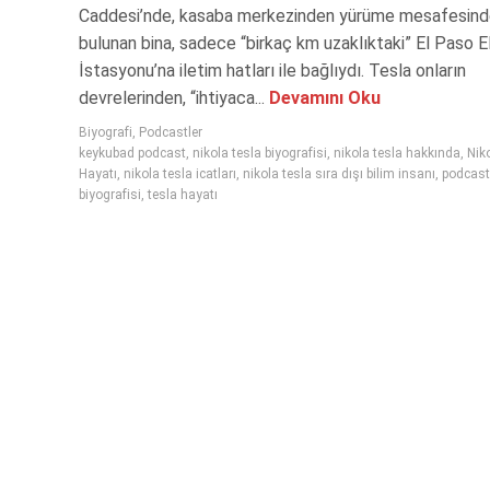
Caddesi’nde, kasaba merkezinden yürüme mesafesin
bulunan bina, sadece “birkaç km uzaklıktaki” El Paso E
İstasyonu’na iletim hatları ile bağlıydı. Tesla onların
devrelerinden, “ihtiyaca...
Devamını Oku
Biyografi
,
Podcastler
keykubad podcast
,
nikola tesla biyografisi
,
nikola tesla hakkında
,
Nik
Hayatı
,
nikola tesla icatları
,
nikola tesla sıra dışı bilim insanı
,
podcast
biyografisi
,
tesla hayatı