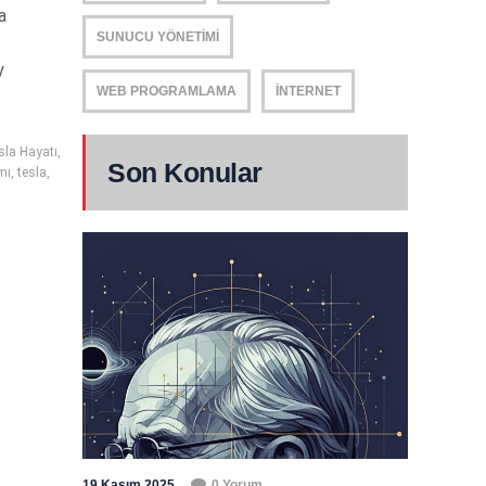
a
SUNUCU YÖNETIMI
y
WEB PROGRAMLAMA
İNTERNET
sla Hayatı
,
Son Konular
mı
,
tesla
,
19 Kasım 2025
0 Yorum