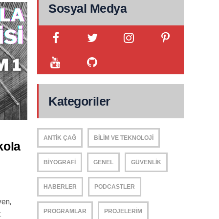
Sosyal Medya
Kategoriler
ANTIK ÇAĞ
BILIM VE TEKNOLOJI
kola
BIYOGRAFI
GENEL
GÜVENLIK
HABERLER
PODCASTLER
yen,
PROGRAMLAR
PROJELERIM
.