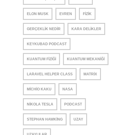
ELON MUSK
EVREN
FIZIK
GERÇEKLIK NEDIR
KARA DELIKLER
KEYKUBAD PODCAST
KUANTUM FIZIĞI
KUANTUM MEKANIĞI
LARAVEL HELPER CLASS
MATRIX
MICHIO KAKU
NASA
NIKOLA TESLA
PODCAST
STEPHAN HAWKING
UZAY
UZAYLILAR