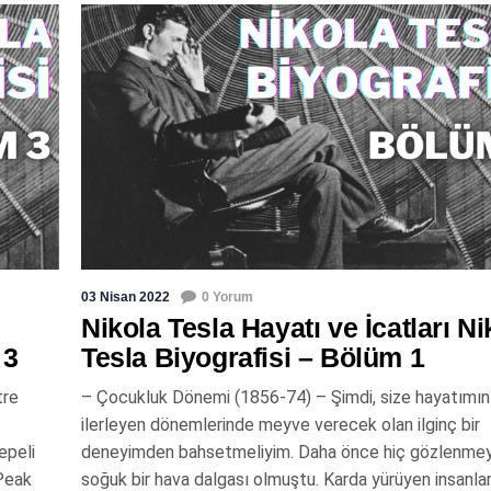
03 Nisan 2022
0 Yorum
Nikola Tesla Hayatı ve İcatları Ni
 3
Tesla Biyografisi – Bölüm 1
tre
– Çocukluk Dönemi (1856-74) – Şimdi, size hayatımın
ilerleyen dönemlerinde meyve verecek olan ilginç bir
epeli
deneyimden bahsetmeliyim. Daha önce hiç gözlenme
 Peak
soğuk bir hava dalgası olmuştu. Karda yürüyen insanlar