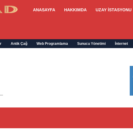
ANASAYFA
HAKKIMDA
UZAY İSTASYONU
r
Antik Çağ
Web Programlama
Sunucu Yönetimi
İnternet