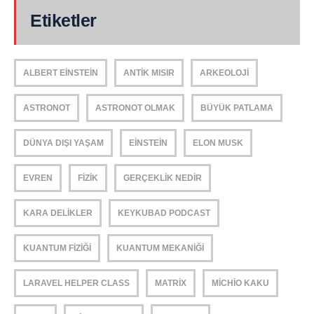
Etiketler
ALBERT EINSTEIN
ANTIK MISIR
ARKEOLOJI
ASTRONOT
ASTRONOT OLMAK
BÜYÜK PATLAMA
DÜNYA DIŞI YAŞAM
EINSTEIN
ELON MUSK
EVREN
FIZIK
GERÇEKLIK NEDIR
KARA DELIKLER
KEYKUBAD PODCAST
KUANTUM FIZIĞI
KUANTUM MEKANIĞI
LARAVEL HELPER CLASS
MATRIX
MICHIO KAKU