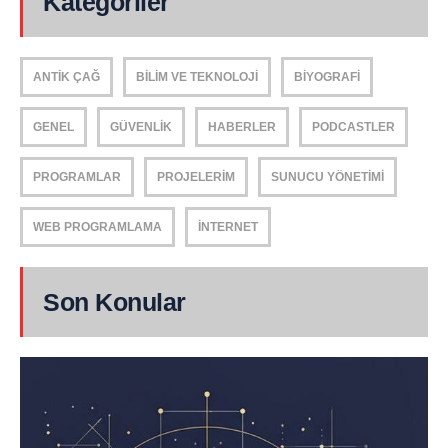
Kategoriler
ANTIK ÇAĞ
BILIM VE TEKNOLOJI
BIYOGRAFI
GENEL
GÜVENLIK
HABERLER
PODCASTLER
PROGRAMLAR
PROJELERIM
SUNUCU YÖNETIMI
WEB PROGRAMLAMA
İNTERNET
Son Konular