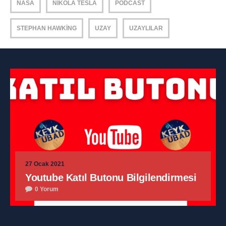
NASA
NIKOLA TESLA
PODCAST
STEPHAN HAWKING
UZAY
UZAYLILAR
27 Ocak 2021
Youtube Katıl Butonu Bilgilendirmesi
0 Yorum