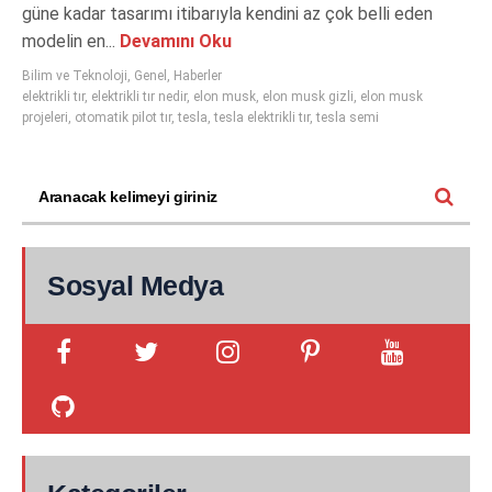
güne kadar tasarımı itibarıyla kendini az çok belli eden
modelin en...
Devamını Oku
Bilim ve Teknoloji
,
Genel
,
Haberler
elektrikli tır
,
elektrikli tır nedir
,
elon musk
,
elon musk gizli
,
elon musk
projeleri
,
otomatik pilot tır
,
tesla
,
tesla elektrikli tır
,
tesla semi
Sosyal Medya