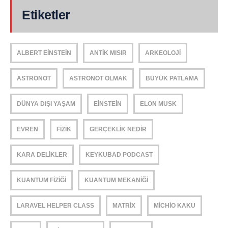
Etiketler
ALBERT EINSTEIN
ANTIK MISIR
ARKEOLOJI
ASTRONOT
ASTRONOT OLMAK
BÜYÜK PATLAMA
DÜNYA DIŞI YAŞAM
EINSTEIN
ELON MUSK
EVREN
FIZIK
GERÇEKLIK NEDIR
KARA DELIKLER
KEYKUBAD PODCAST
KUANTUM FIZIĞI
KUANTUM MEKANIĞI
LARAVEL HELPER CLASS
MATRIX
MICHIO KAKU