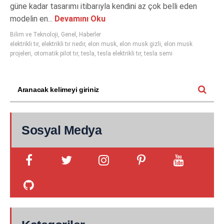
güne kadar tasarımı itibarıyla kendini az çok belli eden
modelin en...
Devamını Oku
Bilim ve Teknoloji
,
Genel
,
Haberler
elektrikli tır
,
elektrikli tır nedir
,
elon musk
,
elon musk gizli
,
elon musk
projeleri
,
otomatik pilot tır
,
tesla
,
tesla elektrikli tır
,
tesla semi
Sosyal Medya