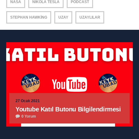
NASA
NIKOLA TESLA
PODCAST
STEPHAN HAWKING
UZAY
UZAYLILAR
27 Ocak 2021
Youtube Katıl Butonu Bilgilendirmesi
0 Yorum