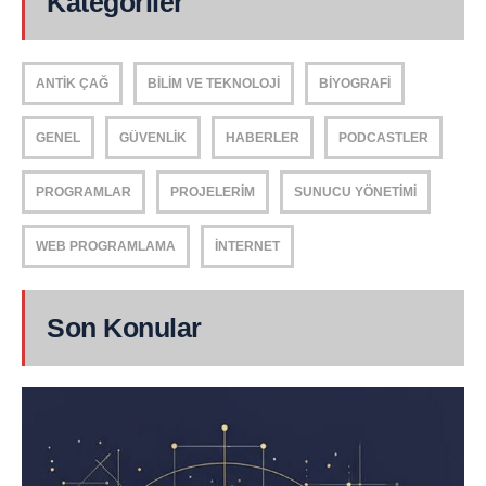
Kategoriler
ANTIK ÇAĞ
BILIM VE TEKNOLOJI
BIYOGRAFI
GENEL
GÜVENLIK
HABERLER
PODCASTLER
PROGRAMLAR
PROJELERIM
SUNUCU YÖNETIMI
WEB PROGRAMLAMA
İNTERNET
Son Konular