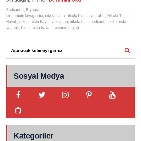
Podcastler
,
Biyografi
bir dahinin biyografisi
,
nikola tesla
,
nikola tesla biyografisi
,
Nikola Tesla
Hayatı
,
nikola tesla hayatı ve icatları
,
nikola tesla podcast
,
nikola tesla
yaşamı
,
tesla
,
tesla hayatı
,
teslanın hayatı
Sosyal Medya
Kategoriler