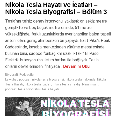
Nikola Tesla Hayatı ve İcatları –
Nikola Tesla Biyografisi – Bölüm 3
Tesla’nın telsiz deney istasyonu, yaklaşık on sekiz metre
genişlikte ve beş buçuk metre eninde, 61 metre
yüksekliğinde, farklı uzunluklarda ayarlanabilen balon tepeli
anteni olan, geniş, ahır benzeri bir yapıydı. East Pike’s Peak
Caddesi’nde, kasaba merkezinden yürüme mesafesinde
bulunan bina, sadece “birkaç km uzaklıktaki” El Paso
Elektrik İstasyonu’na iletim hatları ile bağlıydı. Tesla
onların devrelerinden, “ihtiyaca...
Devamını Oku
Biyografi
,
Podcastler
keykubad podcast
,
nikola tesla biyografisi
,
nikola tesla hakkında
,
Nikola
Tesla Hayatı
,
nikola tesla icatları
,
nikola tesla sıra dışı bilim insanı
,
podcast
,
tesla biyografisi
,
tesla hayatı