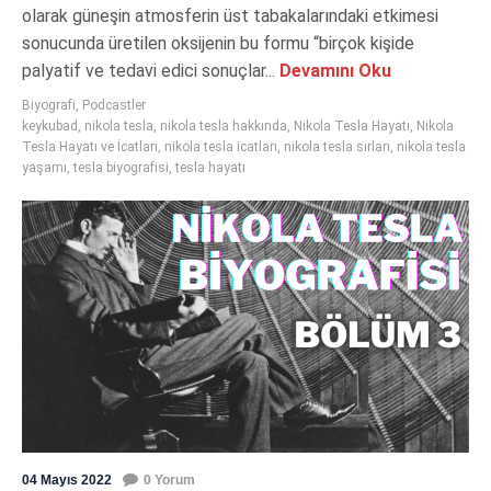
olarak güneşin atmosferin üst tabakalarındaki etkimesi
sonucunda üretilen oksijenin bu formu “birçok kişide
palyatif ve tedavi edici sonuçlar...
Devamını Oku
Biyografi
,
Podcastler
keykubad
,
nikola tesla
,
nikola tesla hakkında
,
Nikola Tesla Hayatı
,
Nikola
Tesla Hayatı ve İcatları
,
nikola tesla icatları
,
nikola tesla sırları
,
nikola tesla
yaşamı
,
tesla biyografisi
,
tesla hayatı
04 Mayıs 2022
0 Yorum