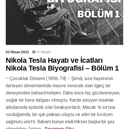
03 Nisan 2022
0 Yorum
Nikola Tesla Hayatı ve İcatları
Nikola Tesla Biyografisi – Bölüm 1
– Çocukluk Dönemi (1856-74) – Şimdi, size hayatımın
ilerleyen dönemlerinde meyve verecek olan ilginç bir
deneyimden bahsetmeliyim. Daha önce hiç gözlenmeyen,
soğuk bir hava dalgası olmuştu. Karda yürüyen insanlar.
arkalarında aydınlık izler bırakıyorlardı. Macak ‘ın sırtına
vurduğumda, bir ışık plakası oluştu ve elim bir kıvılcım
yağmuru üretti. Babam bunun elektrikten başka bir şey
olmadığını, fırtına...
Devamını Oku