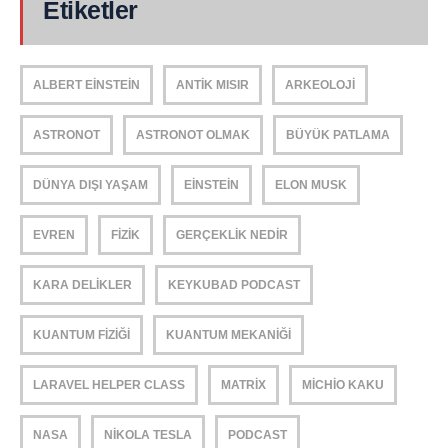
Etiketler
ALBERT EINSTEIN
ANTIK MISIR
ARKEOLOJI
ASTRONOT
ASTRONOT OLMAK
BÜYÜK PATLAMA
DÜNYA DIŞI YAŞAM
EINSTEIN
ELON MUSK
EVREN
FIZIK
GERÇEKLIK NEDIR
KARA DELIKLER
KEYKUBAD PODCAST
KUANTUM FIZIĞI
KUANTUM MEKANIĞI
LARAVEL HELPER CLASS
MATRIX
MICHIO KAKU
NASA
NIKOLA TESLA
PODCAST