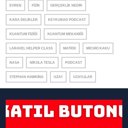
EVREN
FIZIK
GERÇEKLIK NEDIR
KARA DELIKLER
KEYKUBAD PODCAST
KUANTUM FIZIĞI
KUANTUM MEKANIĞI
LARAVEL HELPER CLASS
MATRIX
MICHIO KAKU
NASA
NIKOLA TESLA
PODCAST
STEPHAN HAWKING
UZAY
UZAYLILAR