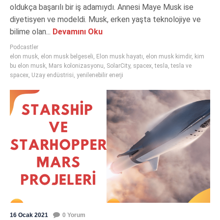
oldukça başarılı bir iş adamıydı. Annesi Maye Musk ise
diyetisyen ve modeldi. Musk, erken yaşta teknolojiye ve
bilime olan...
Devamını Oku
Podcastler
elon musk
,
elon musk belgeseli
,
Elon musk hayatı
,
elon musk kimdir
,
kim
bu elon musk
,
Mars kolonizasyonu
,
SolarCity
,
spacex
,
tesla
,
tesla ve
spacex
,
Uzay endüstrisi
,
yenilenebilir enerji
16 Ocak 2021
0 Yorum