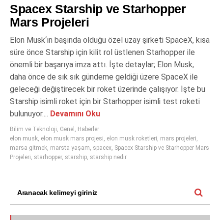
Spacex Starship ve Starhopper
Mars Projeleri
Elon Musk‘ın başında olduğu özel uzay şirketi SpaceX, kısa
süre önce Starship için kilit rol üstlenen Starhopper ile
önemli bir başarıya imza attı. İşte detaylar; Elon Musk,
daha önce de sık sık gündeme geldiği üzere SpaceX ile
geleceği değiştirecek bir roket üzerinde çalışıyor. İşte bu
Starship isimli roket için bir Starhopper isimli test roketi
bulunuyor....
Devamını Oku
Bilim ve Teknoloji
,
Genel
,
Haberler
elon musk
,
elon musk mars projesi
,
elon musk roketleri
,
mars projeleri
,
marsa gitmek
,
marsta yaşam
,
spacex
,
Spacex Starship ve Starhopper Mars
Projeleri
,
starhopper
,
starship
,
starship nedir