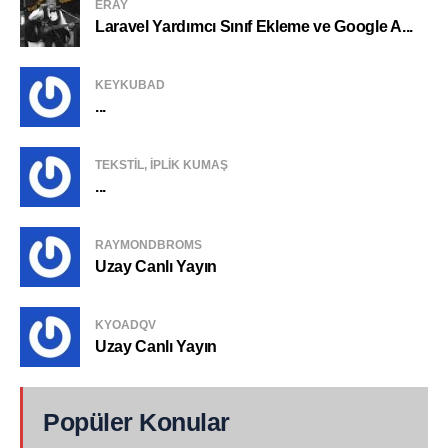
ERAY
Laravel Yardımcı Sınıf Ekleme ve Google A...
KEYKUBAD
...
TEKSTIL, IPLIK KUMAŞ
...
RAYMONDBROMS
Uzay Canlı Yayın
KYOADQV
Uzay Canlı Yayın
Popüler Konular