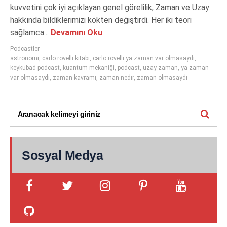
kuvvetini çok iyi açıklayan genel görelilik, Zaman ve Uzay
hakkında bildiklerimizi kökten değiştirdi. Her iki teori
sağlamca...
Devamını Oku
Podcastler
astronomi
,
carlo rovelli kitabı
,
carlo rovelli ya zaman var olmasaydı
,
keykubad podcast
,
kuantum mekaniği
,
podcast
,
uzay zaman
,
ya zaman
var olmasaydı
,
zaman kavramı
,
zaman nedir
,
zaman olmasaydı
Sosyal Medya