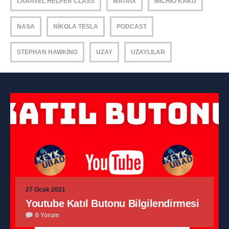
LARAVEL HELPER CLASS
MATRIX
MICHIO KAKU
NASA
NIKOLA TESLA
PODCAST
STEPHAN HAWKING
UZAY
UZAYLILAR
27 Ocak 2021
Youtube Katıl Butonu Bilgilendirmesi
0 Yorum