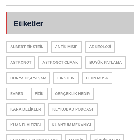
Etiketler
ALBERT EINSTEIN
ANTIK MISIR
ARKEOLOJI
ASTRONOT
ASTRONOT OLMAK
BÜYÜK PATLAMA
DÜNYA DIŞI YAŞAM
EINSTEIN
ELON MUSK
EVREN
FIZIK
GERÇEKLIK NEDIR
KARA DELIKLER
KEYKUBAD PODCAST
KUANTUM FIZIĞI
KUANTUM MEKANIĞI