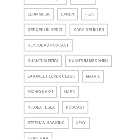
ELON MUSK
EVREN
FIZIK
GERÇEKLIK NEDIR
KARA DELIKLER
KEYKUBAD PODCAST
KUANTUM FIZIĞI
KUANTUM MEKANIĞI
LARAVEL HELPER CLASS
MATRIX
MICHIO KAKU
NASA
NIKOLA TESLA
PODCAST
STEPHAN HAWKING
UZAY
UZAYLILAR