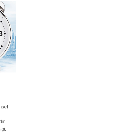
imsel
ır.
ği,