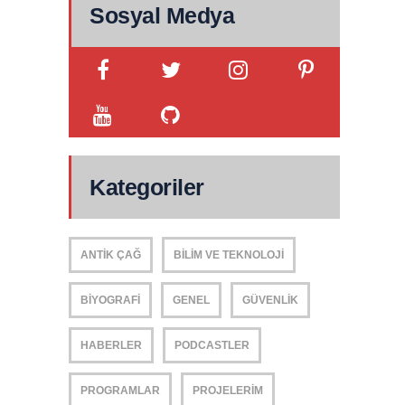
Sosyal Medya
Kategoriler
ANTIK ÇAĞ
BILIM VE TEKNOLOJI
BIYOGRAFI
GENEL
GÜVENLIK
HABERLER
PODCASTLER
PROGRAMLAR
PROJELERIM