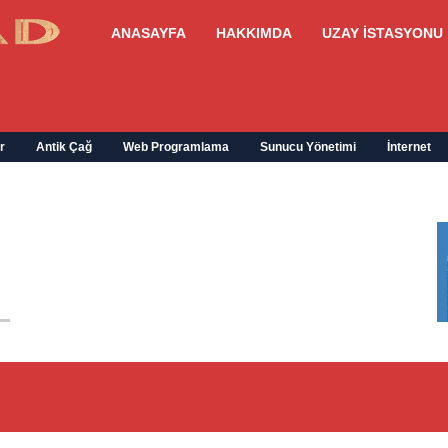
ANASAYFA
HAKKIMDA
UZAY İSTASYONU
r
Antik Çağ
Web Programlama
Sunucu Yönetimi
İnternet