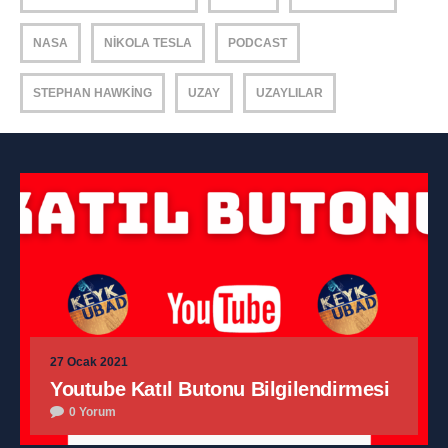
NASA
NIKOLA TESLA
PODCAST
STEPHAN HAWKING
UZAY
UZAYLILAR
27 Ocak 2021
Youtube Katıl Butonu Bilgilendirmesi
0 Yorum