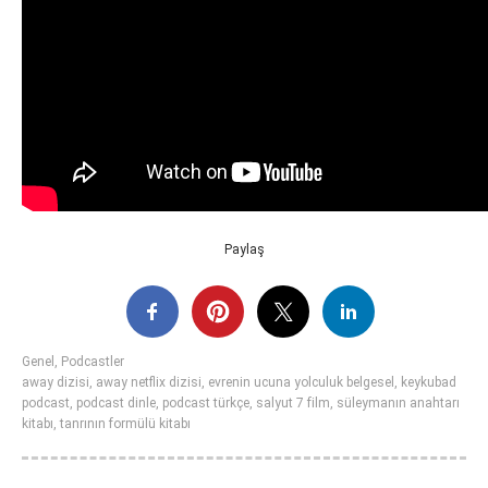
Paylaş
Genel
,
Podcastler
away dizisi
,
away netflix dizisi
,
evrenin ucuna yolculuk belgesel
,
keykubad
podcast
,
podcast dinle
,
podcast türkçe
,
salyut 7 film
,
süleymanın anahtarı
kitabı
,
tanrının formülü kitabı