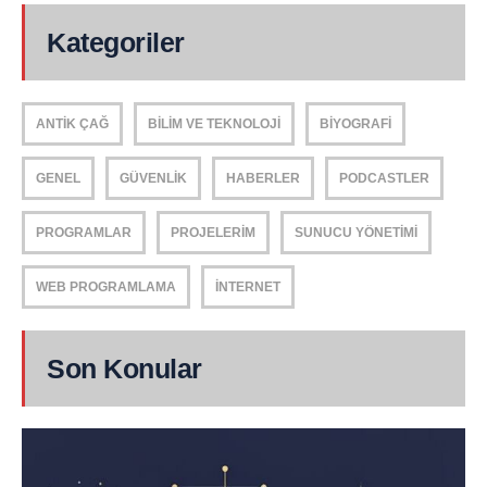
Kategoriler
ANTIK ÇAĞ
BILIM VE TEKNOLOJI
BIYOGRAFI
GENEL
GÜVENLIK
HABERLER
PODCASTLER
PROGRAMLAR
PROJELERIM
SUNUCU YÖNETIMI
WEB PROGRAMLAMA
İNTERNET
Son Konular