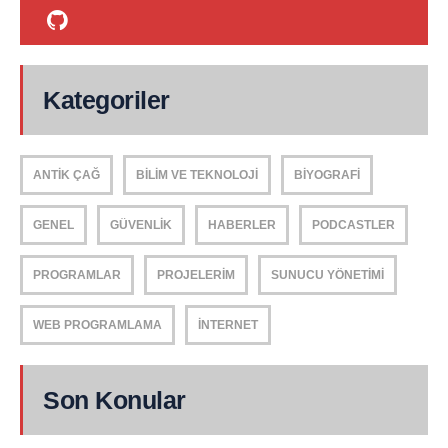
Kategoriler
ANTIK ÇAĞ
BILIM VE TEKNOLOJI
BIYOGRAFI
GENEL
GÜVENLIK
HABERLER
PODCASTLER
PROGRAMLAR
PROJELERIM
SUNUCU YÖNETIMI
WEB PROGRAMLAMA
İNTERNET
Son Konular