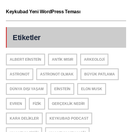
Keykubad Yeni WordPress Teması
Etiketler
ALBERT EINSTEIN
ANTIK MISIR
ARKEOLOJI
ASTRONOT
ASTRONOT OLMAK
BÜYÜK PATLAMA
DÜNYA DIŞI YAŞAM
EINSTEIN
ELON MUSK
EVREN
FIZIK
GERÇEKLIK NEDIR
KARA DELIKLER
KEYKUBAD PODCAST