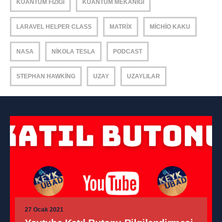
KUANTUM FIZIĞI
KUANTUM MEKANIĞI
LARAVEL HELPER CLASS
MATRIX
MICHIO KAKU
NASA
NIKOLA TESLA
PODCAST
STEPHAN HAWKING
UZAY
UZAYLILAR
27 Ocak 2021