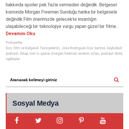
hakkında spoiler pek fazla vermeden değindik. Belgesel
kısmında Morgan Freeman Sunduğu harika bir belgesele
değindik.Film önerimizde gelecekte insanlığın
ulaşabileceği bir teknolojiye vurgu yapan güzel bir filme...
Devamını Oku
Podcastler
Dizi
,
Film ve Belgesel Tavsiyelerim
,
Jose Rodrigues Dos Santos
,
keykubad
podcast
,
Kitap
,
lost in space
,
morgan freeman evrenin sırları
,
podcast dinle
,
replikalar
Sosyal Medya