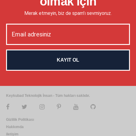
olmak için
Merak etmeyin, biz de spam'ı sevmiyoruz.
Keykubad Teknolojik İnsan - Tüm hakları saklıdır.
Gizlilik Politikası
Hakkımda
iletişim