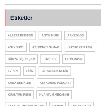
Etiketler
ALBERT EINSTEIN
ANTIK MISIR
ARKEOLOJI
ASTRONOT
ASTRONOT OLMAK
BÜYÜK PATLAMA
DÜNYA DIŞI YAŞAM
EINSTEIN
ELON MUSK
EVREN
FIZIK
GERÇEKLIK NEDIR
KARA DELIKLER
KEYKUBAD PODCAST
KUANTUM FIZIĞI
KUANTUM MEKANIĞI