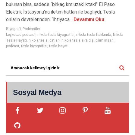
bulunan bina, sadece “birkaç km uzaklıktaki” El Paso
Elektrik İstasyonu’na iletim hatları ile bağlıydı. Tesla
onların devrelerinden, “ihtiyaca...
Devamını Oku
Biyografi
,
Podcastler
keykubad podcast
,
nikola tesla biyografisi
,
nikola tesla hakkında
,
Nikola
Tesla Hayatı
,
nikola tesla icatları
,
nikola tesla sıra dışı bilim insanı
,
podcast
,
tesla biyografisi
,
tesla hayatı
Sosyal Medya