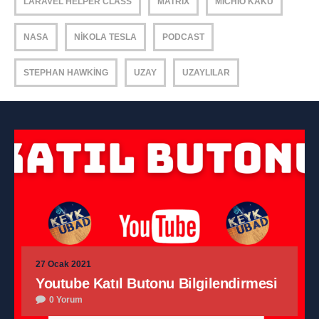
LARAVEL HELPER CLASS
MATRIX
MICHIO KAKU
NASA
NIKOLA TESLA
PODCAST
STEPHAN HAWKING
UZAY
UZAYLILAR
27 Ocak 2021
Youtube Katıl Butonu Bilgilendirmesi
0 Yorum