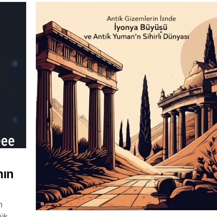
nın
m
lük