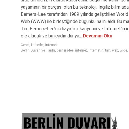
yaşamının bir parçası olan bu teknoloji, İngiliz bilim a
Berners-Lee tarafından 1989 yılında geliştirilen Worl
Web (WWW) ile birleştiğinde bugünkü halini aldı. Bu ma
Tim Berners-Lee’nin hayatını, kariyerini ve İnternet’in i
ele alacak ve bu icadın dünya...
Devamını Oku
Genel
,
Haberler
,
İnternet
Berlin Duvarı ve Tarihi
,
berners-lee
,
internet
,
internetin
,
tim
,
web
,
wide
,