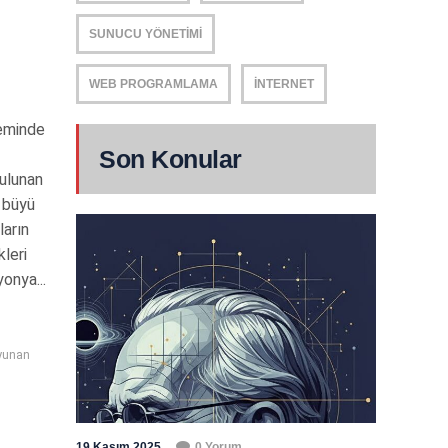
SUNUCU YÖNETIMI
WEB PROGRAMLAMA
İNTERNET
neminde
Son Konular
ulunan
 büyü
ların
leri
onya...
yunan
19 Kasım 2025
0 Yorum