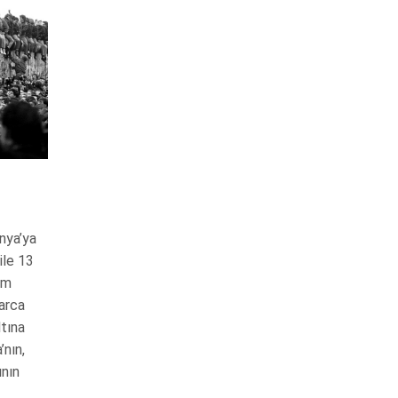
nya’ya
ile 13
km
larca
ltına
nın,
ının