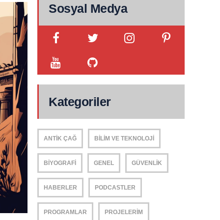
Sosyal Medya
Kategoriler
ANTIK ÇAĞ
BILIM VE TEKNOLOJI
BIYOGRAFI
GENEL
GÜVENLIK
HABERLER
PODCASTLER
PROGRAMLAR
PROJELERIM