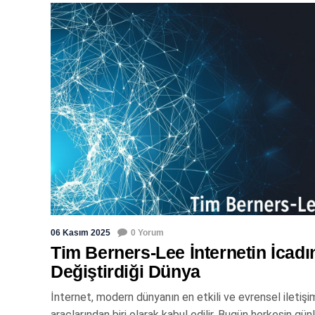
06 Kasım 2025
0 Yorum
Tim Berners-Lee İnternetin İcadı
Değiştirdiği Dünya
İnternet, modern dünyanın en etkili ve evrensel iletişi
araçlarından biri olarak kabul edilir. Bugün herkesin gün