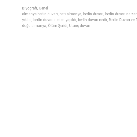
Biyografi
,
Genel
almanya berlin duvarı
,
batı almanya
,
berlin duvarı
,
berlin duvarı ne z
yıkıldı
,
berlin duvarı neden yapıldı
,
berlin duvarı nedir
,
Berlin Duvarı ve 
doğu almanya
,
Ölüm Şeridi
,
Utanç duvarı