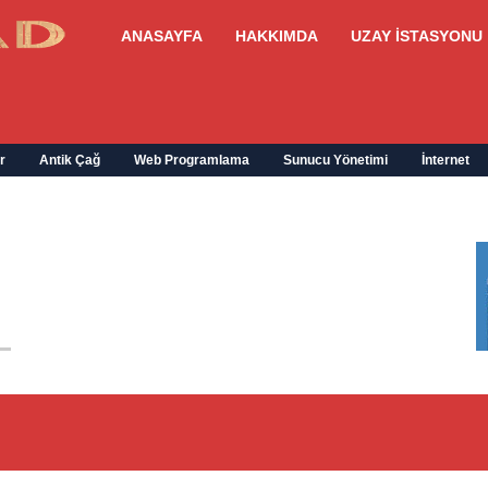
ANASAYFA
HAKKIMDA
UZAY İSTASYONU
r
Antik Çağ
Web Programlama
Sunucu Yönetimi
İnternet