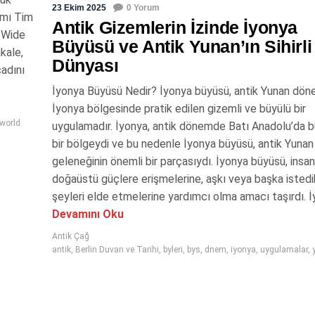
23 Ekim 2025
0 Yorum
damı Tim
Antik Gizemlerin İzinde İyonya
d Wide
Büyüsü ve Antik Yunan’ın Sihirli
kale,
Dünyası
cadını
İyonya Büyüsü Nedir? İyonya büyüsü, antik Yunan dö
İyonya bölgesinde pratik edilen gizemli ve büyülü bir
world
uygulamadır. İyonya, antik dönemde Batı Anadolu’da b
bir bölgeydi ve bu nedenle İyonya büyüsü, antik Yunan
geleneğinin önemli bir parçasıydı. İyonya büyüsü, insan
doğaüstü güçlere erişmelerine, aşkı veya başka istedik
şeyleri elde etmelerine yardımcı olma amacı taşırdı. İy
Devamını Oku
Antik Çağ
antik
,
Berlin Duvarı ve Tarihi
,
byleri
,
bys
,
dnem
,
iyonya
,
uygulamalar
,