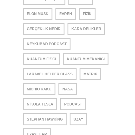
ELON MUSK
EVREN
FIZIK
GERÇEKLIK NEDIR
KARA DELIKLER
KEYKUBAD PODCAST
KUANTUM FIZIĞI
KUANTUM MEKANIĞI
LARAVEL HELPER CLASS
MATRIX
MICHIO KAKU
NASA
NIKOLA TESLA
PODCAST
STEPHAN HAWKING
UZAY
UZAYLILAR