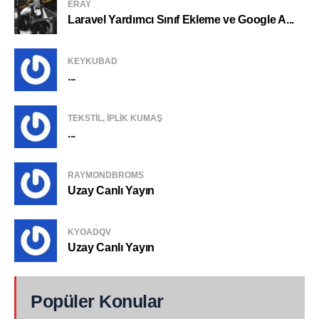
ERAY
Laravel Yardımcı Sınıf Ekleme ve Google A...
KEYKUBAD
...
TEKSTIL, IPLIK KUMAŞ
...
RAYMONDBROMS
Uzay Canlı Yayın
KYOADQV
Uzay Canlı Yayın
Popüler Konular