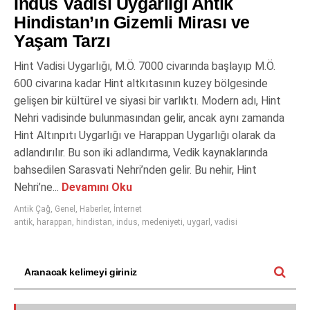
Indus Vadisi Uygarlığı Antik
Hindistan’ın Gizemli Mirası ve
Yaşam Tarzı
Hint Vadisi Uygarlığı, M.Ö. 7000 civarında başlayıp M.Ö.
600 civarına kadar Hint altkıtasının kuzey bölgesinde
gelişen bir kültürel ve siyasi bir varlıktı. Modern adı, Hint
Nehri vadisinde bulunmasından gelir, ancak aynı zamanda
Hint Altınpıtı Uygarlığı ve Harappan Uygarlığı olarak da
adlandırılır. Bu son iki adlandırma, Vedik kaynaklarında
bahsedilen Sarasvati Nehri’nden gelir. Bu nehir, Hint
Nehri’ne...
Devamını Oku
Antik Çağ
,
Genel
,
Haberler
,
İnternet
antik
,
harappan
,
hindistan
,
indus
,
medeniyeti
,
uygarl
,
vadisi