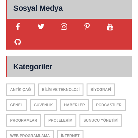
Sosyal Medya
Kategoriler
ANTIK ÇAĞ
BILIM VE TEKNOLOJI
BIYOGRAFI
GENEL
GÜVENLIK
HABERLER
PODCASTLER
PROGRAMLAR
PROJELERIM
SUNUCU YÖNETIMI
WEB PROGRAMLAMA
İNTERNET