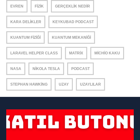
EVREN
FIZIK
GERÇEKLIK NEDIR
KARA DELIKLER
KEYKUBAD PODCAST
KUANTUM FIZIĞI
KUANTUM MEKANIĞI
LARAVEL HELPER CLASS
MATRIX
MICHIO KAKU
NASA
NIKOLA TESLA
PODCAST
STEPHAN HAWKING
UZAY
UZAYLILAR