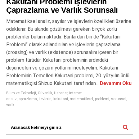
Kakutani Problemi İşlevlerin
Çaprazlama ve Varlık Sorunsalı
Matematiksel analiz, sayılar ve işlevlerin özellikleri üzerine
odaklanır. Bu alanda çözülmesi gereken birçok zorlu
problemler bulunmaktadır. Bunlardan biri de “Kakutani
Problemi” olarak adlandırılan ve işlevlerin çaprazlama
(crossing) ve varlık (existence) sorunsalını içeren bir
problem türüdür. Kakutani probleminin ardındaki
düşünceleri ve çözüm yollarını inceleyelim. Kakutani
Probleminin Temelleri Kakutani problemi, 20. yüzyılın ünlü
matematikçisi Shizuo Kakutani tarafından...
Devamını Oku
Bilim ve Teknoloji
,
Güvenlik
,
Haberler
,
İnternet
analiz
,
aprazlama
,
ilevlerin
,
kakutani
,
matematiksel
,
problemi
,
sorunsal
,
varlk