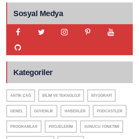
Sosyal Medya
Kategoriler
ANTIK ÇAĞ
BILIM VE TEKNOLOJI
BIYOGRAFI
GENEL
GÜVENLIK
HABERLER
PODCASTLER
PROGRAMLAR
PROJELERIM
SUNUCU YÖNETIMI