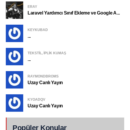
ERAY
Laravel Yardımcı Sınıf Ekleme ve Google A...
KEYKUBAD
...
TEKSTIL, IPLIK KUMAŞ
...
RAYMONDBROMS
Uzay Canlı Yayın
KYOADQV
Uzay Canlı Yayın
Popüler Konular