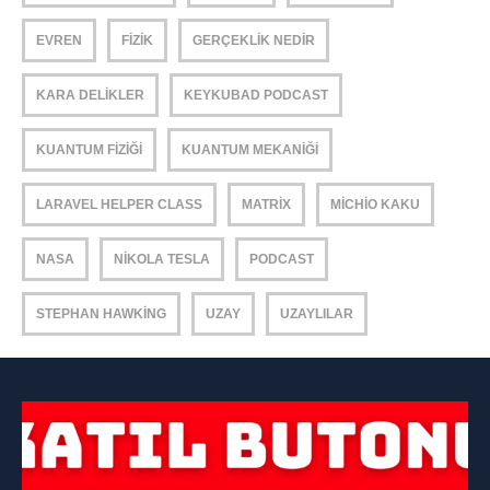
EVREN
FIZIK
GERÇEKLIK NEDIR
KARA DELIKLER
KEYKUBAD PODCAST
KUANTUM FIZIĞI
KUANTUM MEKANIĞI
LARAVEL HELPER CLASS
MATRIX
MICHIO KAKU
NASA
NIKOLA TESLA
PODCAST
STEPHAN HAWKING
UZAY
UZAYLILAR