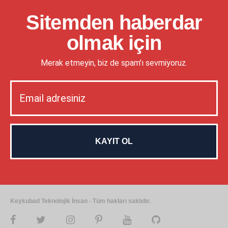
Sitemden haberdar
olmak için
Merak etmeyin, biz de spam'ı sevmiyoruz.
Keykubad Teknolojik İnsan - Tüm hakları saklıdır.