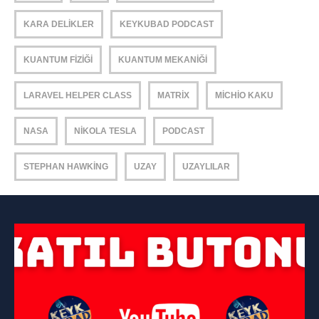
KARA DELIKLER
KEYKUBAD PODCAST
KUANTUM FIZIĞI
KUANTUM MEKANIĞI
LARAVEL HELPER CLASS
MATRIX
MICHIO KAKU
NASA
NIKOLA TESLA
PODCAST
STEPHAN HAWKING
UZAY
UZAYLILAR