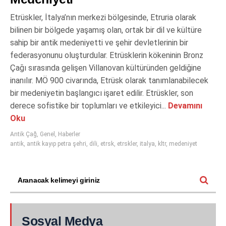
Etrüskler, İtalya’nın merkezi bölgesinde, Etruria olarak
bilinen bir bölgede yaşamış olan, ortak bir dil ve kültüre
sahip bir antik medeniyetti ve şehir devletlerinin bir
federasyonunu oluşturdular. Etrüsklerin kökeninin Bronz
Çağı sırasında gelişen Villanovan kültüründen geldiğine
inanılır. MÖ 900 civarında, Etrüsk olarak tanımlanabilecek
bir medeniyetin başlangıcı işaret edilir. Etrüskler, son
derece sofistike bir toplumları ve etkileyici...
Devamını
Oku
Antik Çağ
,
Genel
,
Haberler
antik
,
antik kayıp petra şehri
,
dili
,
etrsk
,
etrskler
,
italya
,
kltr
,
medeniyet
Sosyal Medya