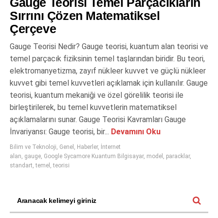
Gauge Teorisi Temel Parçacıkların
Sırrını Çözen Matematiksel
Çerçeve
Gauge Teorisi Nedir? Gauge teorisi, kuantum alan teorisi ve
temel parçacık fiziksinin temel taşlarından biridir. Bu teori,
elektromanyetizma, zayıf nükleer kuvvet ve güçlü nükleer
kuvvet gibi temel kuvvetleri açıklamak için kullanılır. Gauge
teorisi, kuantum mekaniği ve özel görelilik teorisi ile
birleştirilerek, bu temel kuvvetlerin matematiksel
açıklamalarını sunar. Gauge Teorisi Kavramları Gauge
İnvariyansı: Gauge teorisi, bir...
Devamını Oku
Bilim ve Teknoloji
,
Genel
,
Haberler
,
İnternet
alan
,
gauge
,
Google Sycamore Kuantum Bilgisayar
,
model
,
paracklar
,
standart
,
temel
,
teorisi