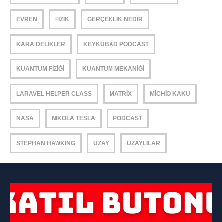
EVREN
FIZIK
GERÇEKLIK NEDIR
KARA DELIKLER
KEYKUBAD PODCAST
KUANTUM FIZIĞI
KUANTUM MEKANIĞI
LARAVEL HELPER CLASS
MATRIX
MICHIO KAKU
NASA
NIKOLA TESLA
PODCAST
STEPHAN HAWKING
UZAY
UZAYLILAR