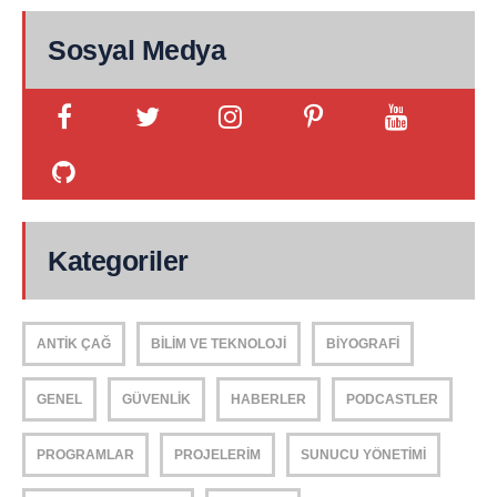
Sosyal Medya
Kategoriler
ANTIK ÇAĞ
BILIM VE TEKNOLOJI
BIYOGRAFI
GENEL
GÜVENLIK
HABERLER
PODCASTLER
PROGRAMLAR
PROJELERIM
SUNUCU YÖNETIMI