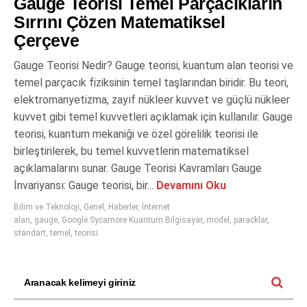
Gauge Teorisi Temel Parçacıkların
Sırrını Çözen Matematiksel
Çerçeve
Gauge Teorisi Nedir? Gauge teorisi, kuantum alan teorisi ve
temel parçacık fiziksinin temel taşlarından biridir. Bu teori,
elektromanyetizma, zayıf nükleer kuvvet ve güçlü nükleer
kuvvet gibi temel kuvvetleri açıklamak için kullanılır. Gauge
teorisi, kuantum mekaniği ve özel görelilik teorisi ile
birleştirilerek, bu temel kuvvetlerin matematiksel
açıklamalarını sunar. Gauge Teorisi Kavramları Gauge
İnvariyansı: Gauge teorisi, bir...
Devamını Oku
Bilim ve Teknoloji
,
Genel
,
Haberler
,
İnternet
alan
,
gauge
,
Google Sycamore Kuantum Bilgisayar
,
model
,
paracklar
,
standart
,
temel
,
teorisi