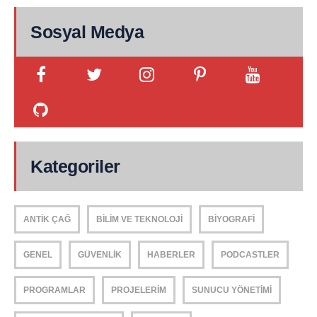
Sosyal Medya
Kategoriler
ANTIK ÇAĞ
BILIM VE TEKNOLOJI
BIYOGRAFI
GENEL
GÜVENLIK
HABERLER
PODCASTLER
PROGRAMLAR
PROJELERIM
SUNUCU YÖNETIMI