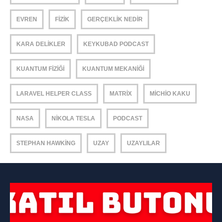
EVREN
FIZIK
GERÇEKLIK NEDIR
KARA DELIKLER
KEYKUBAD PODCAST
KUANTUM FIZIĞI
KUANTUM MEKANIĞI
LARAVEL HELPER CLASS
MATRIX
MICHIO KAKU
NASA
NIKOLA TESLA
PODCAST
STEPHAN HAWKING
UZAY
UZAYLILAR