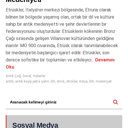
Etrüskler, İtalya’nın merkezi bölgesinde, Etruria olarak
bilinen bir bölgede yaşamış olan, ortak bir dil ve kültüre
sahip bir antik medeniyetti ve şehir devletlerinin bir
federasyonunu oluşturdular. Etrüsklerin kökeninin Bronz
Çağı sırasında gelişen Villanovan kültüründen geldiğine
inanılır. MÖ 900 civarında, Etrüsk olarak tanımlanabilecek
bir medeniyetin başlangıcı işaret edilir. Etrüskler, son
derece sofistike bir toplumları ve etkileyici...
Devamını
Oku
Antik Çağ
,
Genel
,
Haberler
antik
,
antik kayıp petra şehri
,
dili
,
etrsk
,
etrskler
,
italya
,
kltr
,
medeniyet
Sosyal Medya