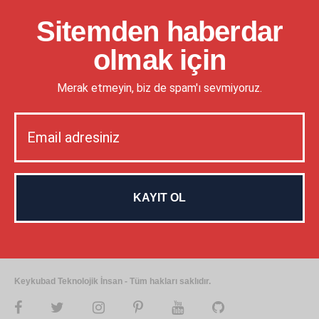
Sitemden haberdar
olmak için
Merak etmeyin, biz de spam'ı sevmiyoruz.
Keykubad Teknolojik İnsan - Tüm hakları saklıdır.