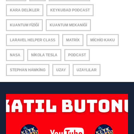
KARA DELIKLER
KEYKUBAD PODCAST
KUANTUM FIZIĞI
KUANTUM MEKANIĞI
LARAVEL HELPER CLASS
MATRIX
MICHIO KAKU
NASA
NIKOLA TESLA
PODCAST
STEPHAN HAWKING
UZAY
UZAYLILAR