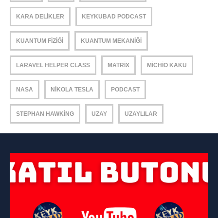
KARA DELIKLER
KEYKUBAD PODCAST
KUANTUM FIZIĞI
KUANTUM MEKANIĞI
LARAVEL HELPER CLASS
MATRIX
MICHIO KAKU
NASA
NIKOLA TESLA
PODCAST
STEPHAN HAWKING
UZAY
UZAYLILAR