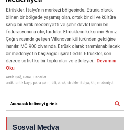
Etrüskler, İtalya’nın merkezi bölgesinde, Etruria olarak
bilinen bir bölgede yaşamış olan, ortak bir dil ve kültüre
sahip bir antik medeniyetti ve şehir devletlerinin bir
federasyonunu oluşturdular. Etrüsklerin kökeninin Bronz
Çağı sırasında gelişen Villanovan kültüründen geldiğine
inanılır. MÖ 900 civarında, Etrüsk olarak tanımlanabilecek
bir medeniyetin başlangıcı işaret edilir. Etrüskler, son
derece sofistike bir toplumları ve etkileyici...
Devamını
Oku
Antik Çağ
,
Genel
,
Haberler
antik
,
antik kayıp petra şehri
,
dili
,
etrsk
,
etrskler
,
italya
,
kltr
,
medeniyet
Sosyal Medya