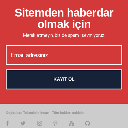
Sitemden haberdar
olmak için
Merak etmeyin, biz de spam'ı sevmiyoruz.
Keykubad Teknolojik İnsan - Tüm hakları saklıdır.