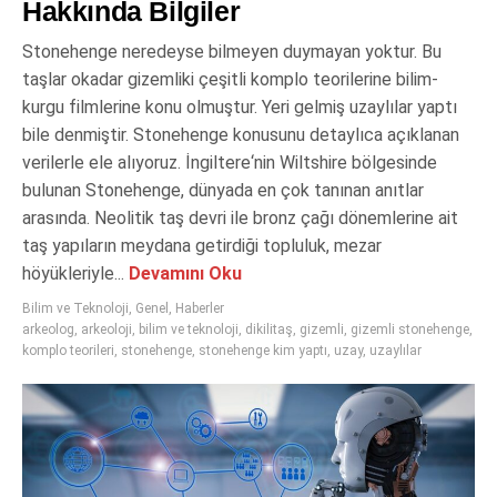
Hakkında Bilgiler
Stonehenge neredeyse bilmeyen duymayan yoktur. Bu
taşlar okadar gizemliki çeşitli komplo teorilerine bilim-
kurgu filmlerine konu olmuştur. Yeri gelmiş uzaylılar yaptı
bile denmiştir. Stonehenge konusunu detaylıca açıklanan
verilerle ele alıyoruz. İngiltere‘nin Wiltshire bölgesinde
bulunan Stonehenge, dünyada en çok tanınan anıtlar
arasında. Neolitik taş devri ile bronz çağı dönemlerine ait
taş yapıların meydana getirdiği topluluk, mezar
höyükleriyle...
Devamını Oku
Bilim ve Teknoloji
,
Genel
,
Haberler
arkeolog
,
arkeoloji
,
bilim ve teknoloji
,
dikilitaş
,
gizemli
,
gizemli stonehenge
,
komplo teorileri
,
stonehenge
,
stonehenge kim yaptı
,
uzay
,
uzaylılar