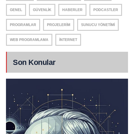
GENEL
GÜVENLIK
HABERLER
PODCASTLER
PROGRAMLAR
PROJELERIM
SUNUCU YÖNETIMI
WEB PROGRAMLAMA
İNTERNET
Son Konular