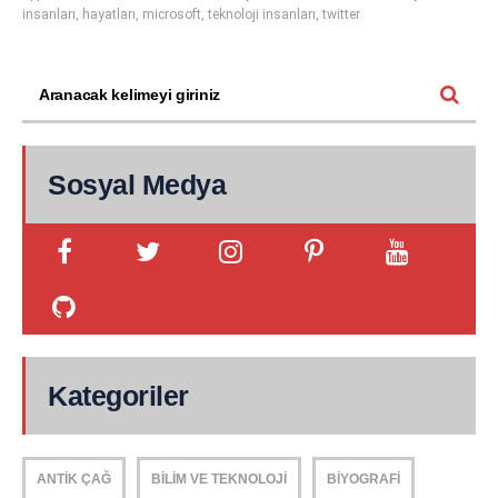
insanları
,
hayatları
,
microsoft
,
teknoloji insanları
,
twitter
Sosyal Medya
Kategoriler
ANTIK ÇAĞ
BILIM VE TEKNOLOJI
BIYOGRAFI