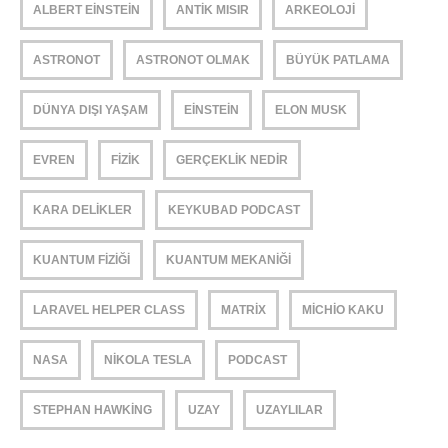
ALBERT EINSTEIN
ANTIK MISIR
ARKEOLOJI
ASTRONOT
ASTRONOT OLMAK
BÜYÜK PATLAMA
DÜNYA DIŞI YAŞAM
EINSTEIN
ELON MUSK
EVREN
FIZIK
GERÇEKLIK NEDIR
KARA DELIKLER
KEYKUBAD PODCAST
KUANTUM FIZIĞI
KUANTUM MEKANIĞI
LARAVEL HELPER CLASS
MATRIX
MICHIO KAKU
NASA
NIKOLA TESLA
PODCAST
STEPHAN HAWKING
UZAY
UZAYLILAR