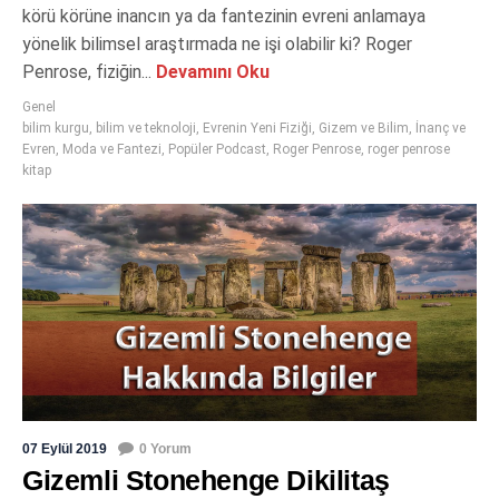
körü körüne inancın ya da fantezinin evreni anlamaya
yönelik bilimsel araştırmada ne işi olabilir ki? Roger
Penrose, fiziğin...
Devamını Oku
Genel
bilim kurgu
,
bilim ve teknoloji
,
Evrenin Yeni Fiziği
,
Gizem ve Bilim
,
İnanç ve
Evren
,
Moda ve Fantezi
,
Popüler Podcast
,
Roger Penrose
,
roger penrose
kitap
07 Eylül 2019
0 Yorum
Gizemli Stonehenge Dikilitaş