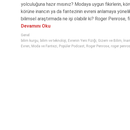
yolculuğuna hazır mısınız? Modaya uygun fikirlerin, kör
körüne inancın ya da fantezinin evreni anlamaya yöneli
bilimsel araştırmada ne işi olabilir ki? Roger Penrose, fiz
Devamını Oku
Genel
bilim kurgu
,
bilim ve teknoloji
,
Evrenin Yeni Fiziği
,
Gizem ve Bilim
,
İnan
Evren
,
Moda ve Fantezi
,
Popüler Podcast
,
Roger Penrose
,
roger penros