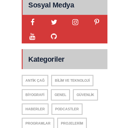
Sosyal Medya
Kategoriler
ANTIK ÇAĞ
BILIM VE TEKNOLOJI
BIYOGRAFI
GENEL
GÜVENLIK
HABERLER
PODCASTLER
PROGRAMLAR
PROJELERIM