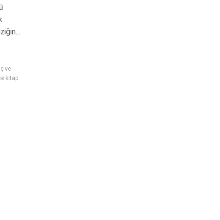
ü
k
iğin...
ç ve
e kitap