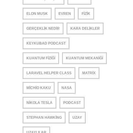
ELON MUSK
EVREN
FIZIK
GERÇEKLIK NEDIR
KARA DELIKLER
KEYKUBAD PODCAST
KUANTUM FIZIĞI
KUANTUM MEKANIĞI
LARAVEL HELPER CLASS
MATRIX
MICHIO KAKU
NASA
NIKOLA TESLA
PODCAST
STEPHAN HAWKING
UZAY
UZAYLILAR