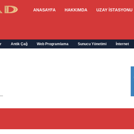
ANASAYFA
HAKKIMDA
UZAY İSTASYONU
r
Antik Çağ
Web Programlama
Sunucu Yönetimi
İnternet