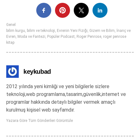
Genel
bilim kurgu
,
bilim ve teknoloji
,
Evrenin Yeni Fiziği
,
Gizem ve Bilim
,
İnanç ve
Evren
,
Moda ve Fantezi
,
Popüler Podcast
,
Roger Penrose
,
roger penrose
kitap
keykubad
2012 yılında yeni kimliği ve yeni bilgilerle sizlere
teknoloji,web programlama,tasarim,güvenlik,internet ve
programlar hakkında detaylı bilgiler vermek amaçlı
kurulmuş kişisel web sayfamdır.
Yazara Göre Tüm Gönderileri Görüntüle