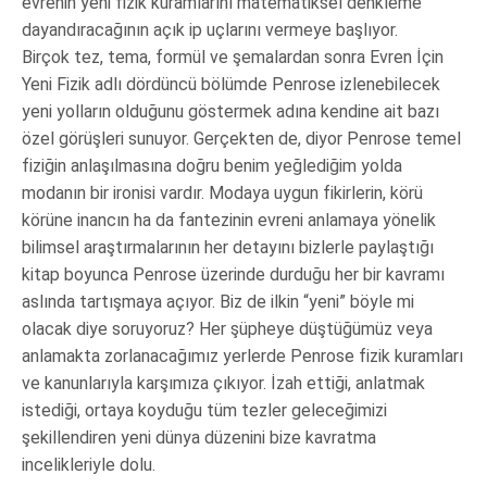
evrenin yeni fizik kuramlarını matematiksel denkleme
dayandıracağının açık ip uçlarını vermeye başlıyor.
Birçok tez, tema, formül ve şemalardan sonra Evren İçin
Yeni Fizik adlı dördüncü bölümde Penrose izlenebilecek
yeni yolların olduğunu göstermek adına kendine ait bazı
özel görüşleri sunuyor. Gerçekten de, diyor Penrose temel
fiziğin anlaşılmasına doğru benim yeğlediğim yolda
modanın bir ironisi vardır. Modaya uygun fikirlerin, körü
körüne inancın ha da fantezinin evreni anlamaya yönelik
bilimsel araştırmalarının her detayını bizlerle paylaştığı
kitap boyunca Penrose üzerinde durduğu her bir kavramı
aslında tartışmaya açıyor. Biz de ilkin “yeni” böyle mi
olacak diye soruyoruz? Her şüpheye düştüğümüz veya
anlamakta zorlanacağımız yerlerde Penrose fizik kuramları
ve kanunlarıyla karşımıza çıkıyor. İzah ettiği, anlatmak
istediği, ortaya koyduğu tüm tezler geleceğimizi
şekillendiren yeni dünya düzenini bize kavratma
incelikleriyle dolu.