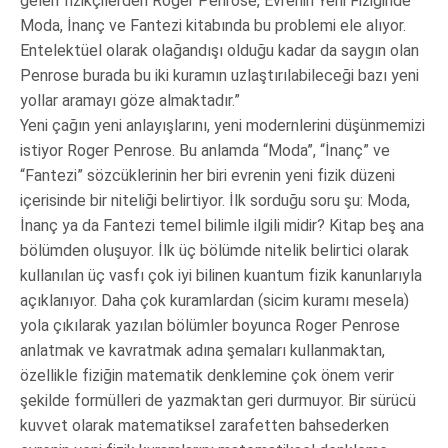
gelen fizikçilerden Roger Penrose, Evrenin Yeni Fiziğinde
Moda, İnanç ve Fantezi kitabında bu problemi ele alıyor.
Entelektüel olarak olağandışı olduğu kadar da saygın olan
Penrose burada bu iki kuramın uzlaştırılabileceği bazı yeni
yollar aramayı göze almaktadır.”
Yeni çağın yeni anlayışlarını, yeni modernlerini düşünmemizi
istiyor Roger Penrose. Bu anlamda “Moda”, “İnanç” ve
“Fantezi” sözcüklerinin her biri evrenin yeni fizik düzeni
içerisinde bir niteliği belirtiyor. İlk sorduğu soru şu: Moda,
İnanç ya da Fantezi temel bilimle ilgili midir? Kitap beş ana
bölümden oluşuyor. İlk üç bölümde nitelik belirtici olarak
kullanılan üç vasfı çok iyi bilinen kuantum fizik kanunlarıyla
açıklanıyor. Daha çok kuramlardan (sicim kuramı mesela)
yola çıkılarak yazılan bölümler boyunca Roger Penrose
anlatmak ve kavratmak adına şemaları kullanmaktan,
özellikle fiziğin matematik denklemine çok önem verir
şekilde formülleri de yazmaktan geri durmuyor. Bir sürücü
kuvvet olarak matematiksel zarafetten bahsederken