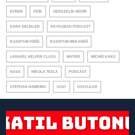
EVREN
FIZIK
GERÇEKLIK NEDIR
KARA DELIKLER
KEYKUBAD PODCAST
KUANTUM FIZIĞI
KUANTUM MEKANIĞI
LARAVEL HELPER CLASS
MATRIX
MICHIO KAKU
NASA
NIKOLA TESLA
PODCAST
STEPHAN HAWKING
UZAY
UZAYLILAR