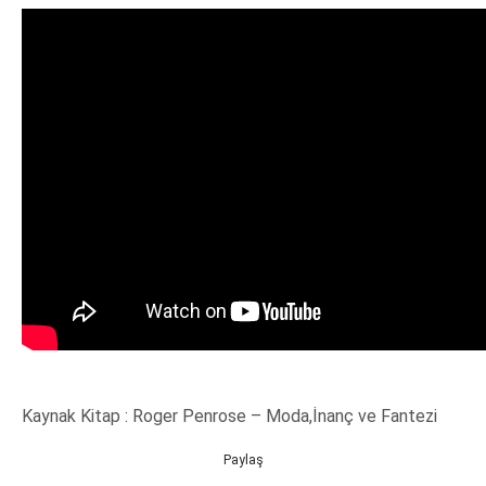
Kaynak Kitap : Roger Penrose – Moda,İnanç ve Fantezi
Paylaş