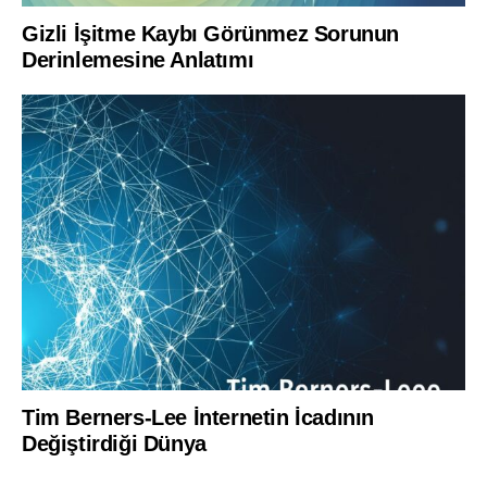
Gizli İşitme Kaybı Görünmez Sorunun
Derinlemesine Anlatımı
Tim Berners-Lee İnternetin İcadının
Değiştirdiği Dünya