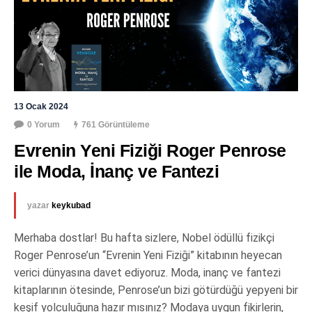
13 Ocak 2024
0 Yorum
761 Görüntüleme
Evrenin Yeni Fiziği Roger Penrose 
ile Moda, İnanç ve Fantezi
yazar
keykubad
Merhaba dostlar! Bu hafta sizlere, Nobel ödüllü fizikçi
Roger Penrose’un “Evrenin Yeni Fiziği” kitabının heyecan
verici dünyasına davet ediyoruz. Moda, inanç ve fantezi
kitaplarının ötesinde, Penrose’un bizi götürdüğü yepyeni bir
keşif yolculuğuna hazır mısınız? Modaya uygun fikirlerin,