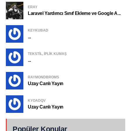
ERAY
Laravel Yardımcı Sınıf Ekleme ve Google A...
KEYKUBAD
...
TEKSTIL, IPLIK KUMAŞ
...
RAYMONDBROMS
Uzay Canlı Yayın
KYOADQV
Uzay Canlı Yayın
Popüler Konular